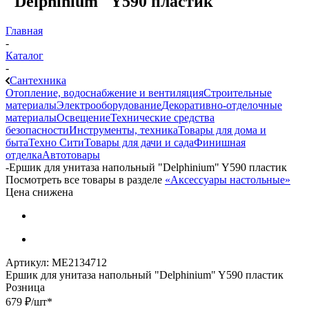
"Delphinium" Y590 пластик
Главная
-
Каталог
-
Сантехника
Отопление, водоснабжение и вентиляция
Строительные
материалы
Электрооборудование
Декоративно-отделочные
материалы
Освещение
Технические средства
безопасности
Инструменты, техника
Товары для дома и
быта
Техно Сити
Товары для дачи и сада
Финишная
отделка
Автотовары
-
Ершик для унитаза напольный "Delphinium" Y590 пластик
Посмотреть все товары в разделе
«Аксессуары настольные»
Цена снижена
Артикул:
МЕ2134712
Ершик для унитаза напольный "Delphinium" Y590 пластик
Розница
679
₽
/шт
*