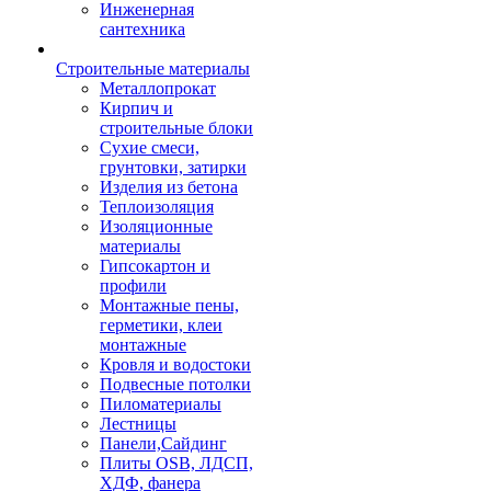
Инженерная
сантехника
Строительные материалы
Металлопрокат
Кирпич и
строительные блоки
Сухие смеси,
грунтовки, затирки
Изделия из бетона
Теплоизоляция
Изоляционные
материалы
Гипсокартон и
профили
Монтажные пены,
герметики, клеи
монтажные
Кровля и водостоки
Подвесные потолки
Пиломатериалы
Лестницы
Панели,Сайдинг
Плиты OSB, ЛДСП,
ХДФ, фанера