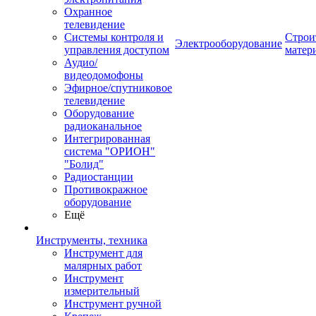
Охранное
телевидение
Системы контроля и
Строи
Электрооборудование
управления доступом
матер
Аудио/
видеодомофоны
Эфирное/спутниковое
телевидение
Оборудование
радиоканальное
Интегрированная
система "ОРИОН"
"Болид"
Радиостанции
Противокражное
оборудование
Ещё
Инструменты, техника
Инструмент для
малярных работ
Инструмент
измерительный
Инструмент ручной