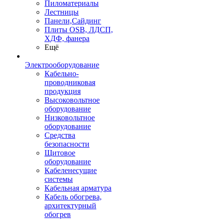
Пиломатериалы
Лестницы
Панели,Сайдинг
Плиты OSB, ЛДСП,
ХДФ, фанера
Ещё
Электрооборудование
Кабельно-
проводниковая
продукция
Высоковольтное
оборудование
Низковольтное
оборудование
Средства
безопасности
Щитовое
оборудование
Кабеленесущие
системы
Кабельная арматура
Кабель обогрева,
архитектурный
обогрев