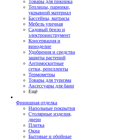
Товары для пикника
Теплицы, парники,
укрывной материал
Бассейны, матрасы
Мебель уличная
Садовый бензо и
электроинструмент
Консервация и
виноделие
Удобрения и средства
защиты растений
Антимоскитные
сетки, репелленты
Термометры
Товары для туризма
Аксессуары для бани
Ещё
Финишная отделка
Напольные покрытия
Столярные изделия,
двери
Плитка
Окна
Бытовые и обойные