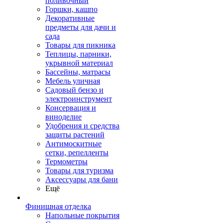
поливочный
Горшки, кашпо
Декоративные
предметы для дачи и
сада
Товары для пикника
Теплицы, парники,
укрывной материал
Бассейны, матрасы
Мебель уличная
Садовый бензо и
электроинструмент
Консервация и
виноделие
Удобрения и средства
защиты растений
Антимоскитные
сетки, репелленты
Термометры
Товары для туризма
Аксессуары для бани
Ещё
Финишная отделка
Напольные покрытия