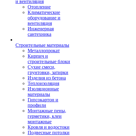
и вентиляция
Отопление
Климатические
оборудование и
вентиляция
Инженерная
сантехника
Строительные материалы
Металлопрокат
Кирпич и
строительные блоки
Сухие смеси,
грунтовки, затирки
Изделия из бетона
Теплоизоляция
Изоляционные
материалы
Гипсокартон и
профили
Монтажные пены,
герметики, клеи
монтажные
Кровля и водостоки
Подвесные потолки