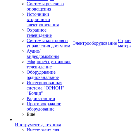
Системы речевого
оповещения
Источники
вторичного
электропитания
Охранное
телевидение
Системы контроля и
Строи
Электрооборудование
управления доступом
матер
Аудио/
видеодомофоны
Эфирное/спутниковое
телевидение
Оборудование
радиоканальное
Интегрированная
система "ОРИОН"
"Болид"
Радиостанции
Противокражное
оборудование
Ещё
Инструменты, техника
Инструмент для