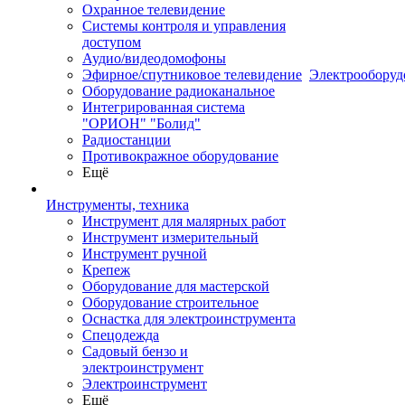
Охранное телевидение
Системы контроля и управления
доступом
Аудио/видеодомофоны
Эфирное/спутниковое телевидение
Электрооборуд
Оборудование радиоканальное
Интегрированная система
"ОРИОН" "Болид"
Радиостанции
Противокражное оборудование
Ещё
Инструменты, техника
Инструмент для малярных работ
Инструмент измерительный
Инструмент ручной
Крепеж
Оборудование для мастерской
Оборудование строительное
Оснастка для электроинструмента
Спецодежда
Садовый бензо и
электроинструмент
Электроинструмент
Ещё