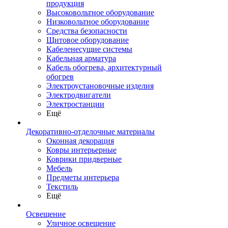
продукция
Высоковольтное оборудование
Низковольтное оборудование
Средства безопасности
Щитовое оборудование
Кабеленесущие системы
Кабельная арматура
Кабель обогрева, архитектурный
обогрев
Электроустановочные изделия
Электродвигатели
Электростанции
Ещё
Декоративно-отделочные материалы
Оконная декорация
Ковры интерьерные
Коврики придверные
Мебель
Предметы интерьера
Текстиль
Ещё
Освещение
Уличное освещение