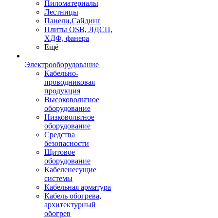
Пиломатериалы
Лестницы
Панели,Сайдинг
Плиты OSB, ЛДСП,
ХДФ, фанера
Ещё
Электрооборудование
Кабельно-
проводниковая
продукция
Высоковольтное
оборудование
Низковольтное
оборудование
Средства
безопасности
Щитовое
оборудование
Кабеленесущие
системы
Кабельная арматура
Кабель обогрева,
архитектурный
обогрев