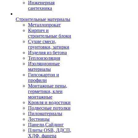
Инженерная
сантехника
Строительные материалы
Металлопрокат
Кирпич и
строительные блоки
Сухие смеси,
грунтовки, затирки
Изделия из бетона
Теплоизоляция
Изоляционные
материалы
Гипсокартон и
профили
Монтажные пены,
герметики, клеи
монтажные
Кровля и водостоки
Подвесные потолки
Пиломатериалы
Лестницы
Панели,Сайдинг
Плиты OSB, ЛДСП,
ХДФ, фанера