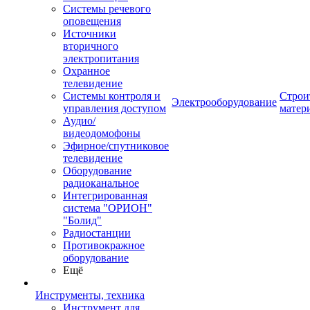
Системы речевого
оповещения
Источники
вторичного
электропитания
Охранное
телевидение
Системы контроля и
Строи
Электрооборудование
управления доступом
матер
Аудио/
видеодомофоны
Эфирное/спутниковое
телевидение
Оборудование
радиоканальное
Интегрированная
система "ОРИОН"
"Болид"
Радиостанции
Противокражное
оборудование
Ещё
Инструменты, техника
Инструмент для