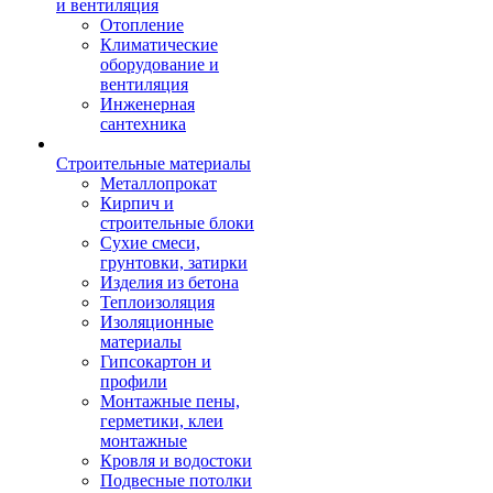
и вентиляция
Отопление
Климатические
оборудование и
вентиляция
Инженерная
сантехника
Строительные материалы
Металлопрокат
Кирпич и
строительные блоки
Сухие смеси,
грунтовки, затирки
Изделия из бетона
Теплоизоляция
Изоляционные
материалы
Гипсокартон и
профили
Монтажные пены,
герметики, клеи
монтажные
Кровля и водостоки
Подвесные потолки