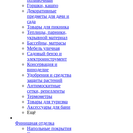
поливочный
Горшки, кашпо
Декоративные
предметы для дачи и
сада
Товары для пикника
Теплицы, парники,
укрывной материал
Бассейны, матрасы
Мебель уличная
Садовый бензо и
электроинструмент
Консервация и
виноделие
Удобрения и средства
защиты растений
Антимоскитные
сетки, репелленты
Термометры
Товары для туризма
Аксессуары для бани
Ещё
Финишная отделка
Напольные покрытия