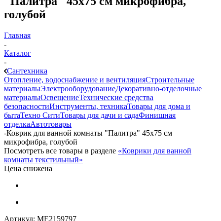
"Палитра" 45х75 см микрофибра,
голубой
Главная
-
Каталог
-
Сантехника
Отопление, водоснабжение и вентиляция
Строительные
материалы
Электрооборудование
Декоративно-отделочные
материалы
Освещение
Технические средства
безопасности
Инструменты, техника
Товары для дома и
быта
Техно Сити
Товары для дачи и сада
Финишная
отделка
Автотовары
-
Коврик для ванной комнаты "Палитра" 45х75 см
микрофибра, голубой
Посмотреть все товары в разделе
«Коврики для ванной
комнаты текстильный»
Цена снижена
Артикул:
МЕ2159797