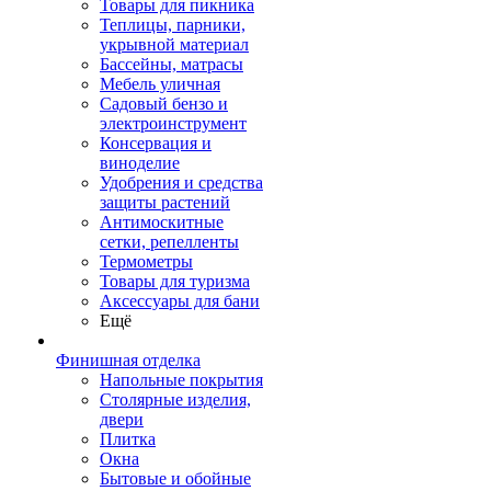
Товары для пикника
Теплицы, парники,
укрывной материал
Бассейны, матрасы
Мебель уличная
Садовый бензо и
электроинструмент
Консервация и
виноделие
Удобрения и средства
защиты растений
Антимоскитные
сетки, репелленты
Термометры
Товары для туризма
Аксессуары для бани
Ещё
Финишная отделка
Напольные покрытия
Столярные изделия,
двери
Плитка
Окна
Бытовые и обойные