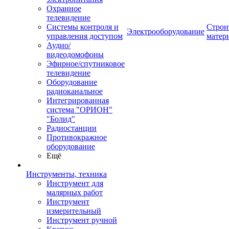
Охранное
телевидение
Системы контроля и
Строи
Электрооборудование
управления доступом
матер
Аудио/
видеодомофоны
Эфирное/спутниковое
телевидение
Оборудование
радиоканальное
Интегрированная
система "ОРИОН"
"Болид"
Радиостанции
Противокражное
оборудование
Ещё
Инструменты, техника
Инструмент для
малярных работ
Инструмент
измерительный
Инструмент ручной