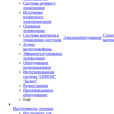
Системы речевого
оповещения
Источники
вторичного
электропитания
Охранное
телевидение
Системы контроля и
Строи
Электрооборудование
управления доступом
матер
Аудио/
видеодомофоны
Эфирное/спутниковое
телевидение
Оборудование
радиоканальное
Интегрированная
система "ОРИОН"
"Болид"
Радиостанции
Противокражное
оборудование
Ещё
Инструменты, техника
Инструмент для