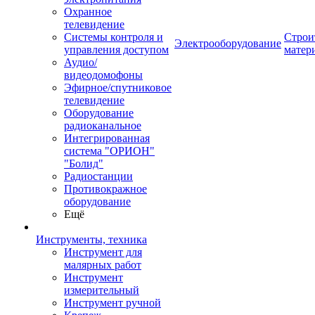
Охранное
телевидение
Системы контроля и
Строи
Электрооборудование
управления доступом
матер
Аудио/
видеодомофоны
Эфирное/спутниковое
телевидение
Оборудование
радиоканальное
Интегрированная
система "ОРИОН"
"Болид"
Радиостанции
Противокражное
оборудование
Ещё
Инструменты, техника
Инструмент для
малярных работ
Инструмент
измерительный
Инструмент ручной