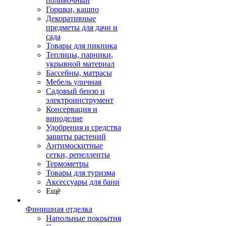
поливочный
Горшки, кашпо
Декоративные
предметы для дачи и
сада
Товары для пикника
Теплицы, парники,
укрывной материал
Бассейны, матрасы
Мебель уличная
Садовый бензо и
электроинструмент
Консервация и
виноделие
Удобрения и средства
защиты растений
Антимоскитные
сетки, репелленты
Термометры
Товары для туризма
Аксессуары для бани
Ещё
Финишная отделка
Напольные покрытия