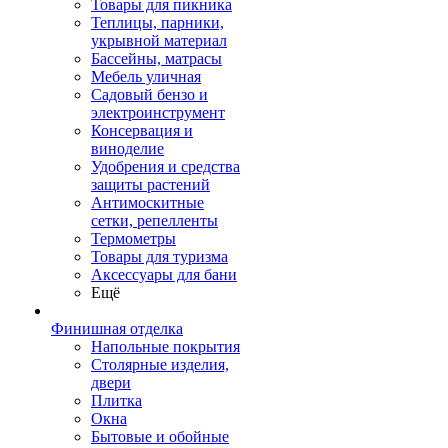
Товары для пикника
Теплицы, парники,
укрывной материал
Бассейны, матрасы
Мебель уличная
Садовый бензо и
электроинструмент
Консервация и
виноделие
Удобрения и средства
защиты растений
Антимоскитные
сетки, репелленты
Термометры
Товары для туризма
Аксессуары для бани
Ещё
Финишная отделка
Напольные покрытия
Столярные изделия,
двери
Плитка
Окна
Бытовые и обойные