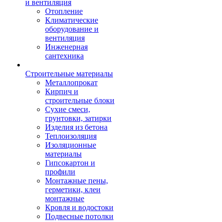
и вентиляция
Отопление
Климатические
оборудование и
вентиляция
Инженерная
сантехника
Строительные материалы
Металлопрокат
Кирпич и
строительные блоки
Сухие смеси,
грунтовки, затирки
Изделия из бетона
Теплоизоляция
Изоляционные
материалы
Гипсокартон и
профили
Монтажные пены,
герметики, клеи
монтажные
Кровля и водостоки
Подвесные потолки