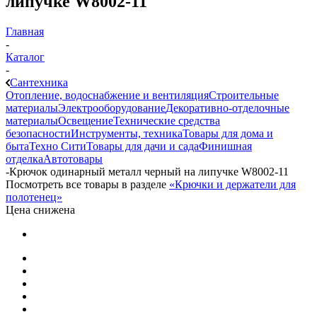
липучке W8002-11
Главная
-
Каталог
-
Сантехника
Отопление, водоснабжение и вентиляция
Строительные
материалы
Электрооборудование
Декоративно-отделочные
материалы
Освещение
Технические средства
безопасности
Инструменты, техника
Товары для дома и
быта
Техно Сити
Товары для дачи и сада
Финишная
отделка
Автотовары
-
Крючок одинарный металл черный на липучке W8002-11
Посмотреть все товары в разделе
«Крючки и держатели для
полотенец»
Цена снижена