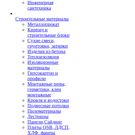
Инженерная
сантехника
Строительные материалы
Металлопрокат
Кирпич и
строительные блоки
Сухие смеси,
грунтовки, затирки
Изделия из бетона
Теплоизоляция
Изоляционные
материалы
Гипсокартон и
профили
Монтажные пены,
герметики, клеи
монтажные
Кровля и водостоки
Подвесные потолки
Пиломатериалы
Лестницы
Панели,Сайдинг
Плиты OSB, ЛДСП,
ХДФ, фанера