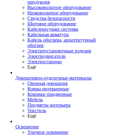
продукция
Высоковольтное оборудование
Низковольтное оборудование
Средства безопасности
Щитовое оборудование
Кабеленесущие системы
Кабельная арматура
Кабель обогрева, архитектурный
обогрев
Электроустановочные изделия
Электродвигатели
Электростанции
Ещё
Декоративно-отделочные материалы
Оконная декорация
Ковры интерьерные
Коврики придверные
Мебель
Предметы интерьера
Текстиль
Ещё
Освещение
Уличное освещение