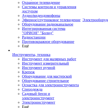
Охранное телевидение
Системы контроля и управления
доступом
Аудио/видеодомофоны
Эфирное/спутниковое телевидение
Электрооборуд
Оборудование радиоканальное
Интегрированная система
"ОРИОН" "Болид"
Радиостанции
Противокражное оборудование
Ещё
Инструменты, техника
Инструмент для малярных работ
Инструмент измерительный
Инструмент ручной
Крепеж
Оборудование для мастерской
Оборудование строительное
Оснастка для электроинструмента
Спецодежда
Садовый бензо и
электроинструмент
Электроинструмент
Ещё