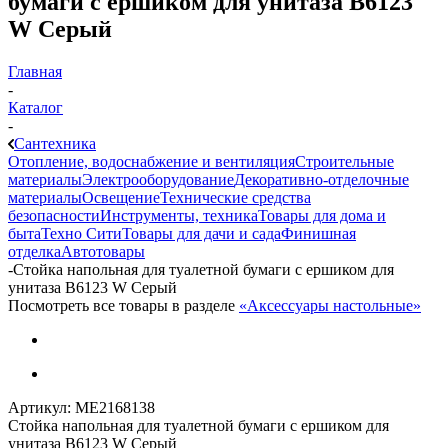
бумаги с ершиком для унитаза B6123
W Серый
Главная
-
Каталог
-
Сантехника
Отопление, водоснабжение и вентиляция
Строительные
материалы
Электрооборудование
Декоративно-отделочные
материалы
Освещение
Технические средства
безопасности
Инструменты, техника
Товары для дома и
быта
Техно Сити
Товары для дачи и сада
Финишная
отделка
Автотовары
-
Стойка напольная для туалетной бумаги с ершиком для
унитаза B6123 W Серый
Посмотреть все товары в разделе
«Аксессуары настольные»
Артикул:
МЕ2168138
Стойка напольная для туалетной бумаги с ершиком для
унитаза B6123 W Серый