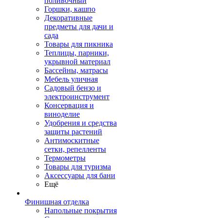
поливочный
Горшки, кашпо
Декоративные
предметы для дачи и
сада
Товары для пикника
Теплицы, парники,
укрывной материал
Бассейны, матрасы
Мебель уличная
Садовый бензо и
электроинструмент
Консервация и
виноделие
Удобрения и средства
защиты растений
Антимоскитные
сетки, репелленты
Термометры
Товары для туризма
Аксессуары для бани
Ещё
Финишная отделка
Напольные покрытия