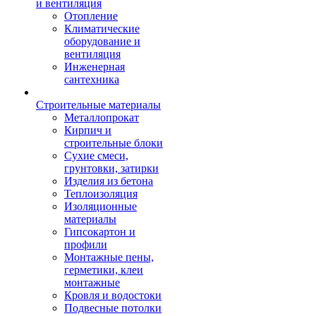
и вентиляция
Отопление
Климатические
оборудование и
вентиляция
Инженерная
сантехника
Строительные материалы
Металлопрокат
Кирпич и
строительные блоки
Сухие смеси,
грунтовки, затирки
Изделия из бетона
Теплоизоляция
Изоляционные
материалы
Гипсокартон и
профили
Монтажные пены,
герметики, клеи
монтажные
Кровля и водостоки
Подвесные потолки