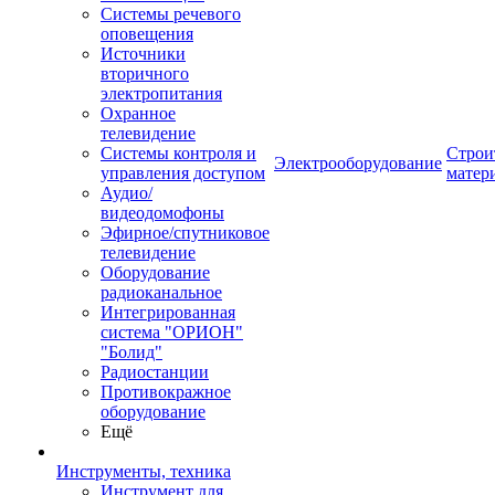
Системы речевого
оповещения
Источники
вторичного
электропитания
Охранное
телевидение
Системы контроля и
Строи
Электрооборудование
управления доступом
матер
Аудио/
видеодомофоны
Эфирное/спутниковое
телевидение
Оборудование
радиоканальное
Интегрированная
система "ОРИОН"
"Болид"
Радиостанции
Противокражное
оборудование
Ещё
Инструменты, техника
Инструмент для