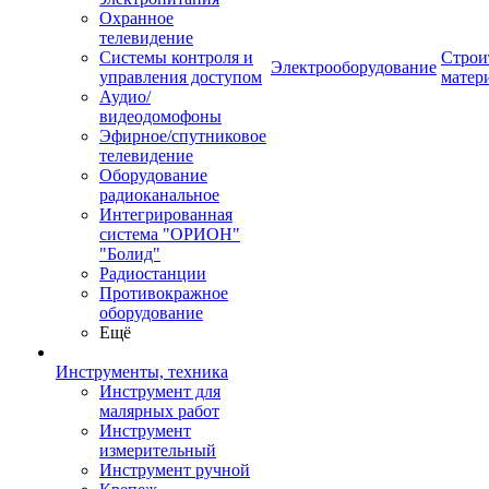
Охранное
телевидение
Системы контроля и
Строи
Электрооборудование
управления доступом
матер
Аудио/
видеодомофоны
Эфирное/спутниковое
телевидение
Оборудование
радиоканальное
Интегрированная
система "ОРИОН"
"Болид"
Радиостанции
Противокражное
оборудование
Ещё
Инструменты, техника
Инструмент для
малярных работ
Инструмент
измерительный
Инструмент ручной