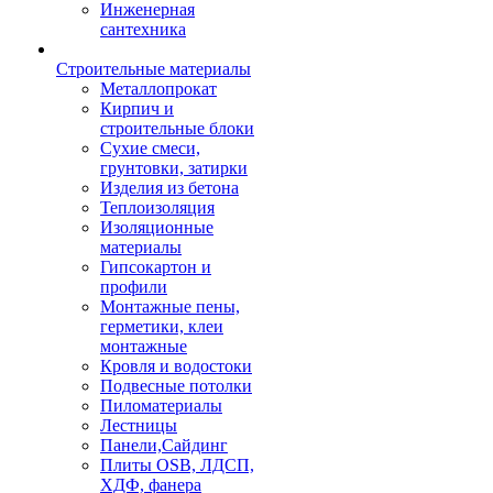
Инженерная
сантехника
Строительные материалы
Металлопрокат
Кирпич и
строительные блоки
Сухие смеси,
грунтовки, затирки
Изделия из бетона
Теплоизоляция
Изоляционные
материалы
Гипсокартон и
профили
Монтажные пены,
герметики, клеи
монтажные
Кровля и водостоки
Подвесные потолки
Пиломатериалы
Лестницы
Панели,Сайдинг
Плиты OSB, ЛДСП,
ХДФ, фанера