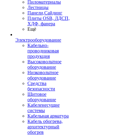
Пиломатериалы
Лестницы
Панели,Сайдинг
Плиты OSB, ЛДСП,
ХДФ, фанера
Ещё
Электрооборудование
Кабельно-
проводниковая
продукция
Высоковольтное
оборудование
Низковольтное
оборудование
Средства
безопасности
Щитовое
оборудование
Кабеленесущие
системы
Кабельная арматура
Кабель обогрева,
архитектурный
обогрев