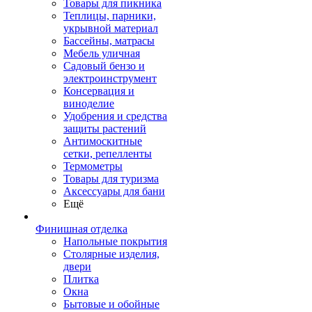
Товары для пикника
Теплицы, парники,
укрывной материал
Бассейны, матрасы
Мебель уличная
Садовый бензо и
электроинструмент
Консервация и
виноделие
Удобрения и средства
защиты растений
Антимоскитные
сетки, репелленты
Термометры
Товары для туризма
Аксессуары для бани
Ещё
Финишная отделка
Напольные покрытия
Столярные изделия,
двери
Плитка
Окна
Бытовые и обойные