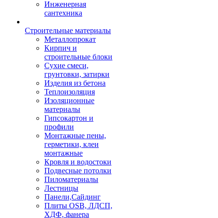
Инженерная
сантехника
Строительные материалы
Металлопрокат
Кирпич и
строительные блоки
Сухие смеси,
грунтовки, затирки
Изделия из бетона
Теплоизоляция
Изоляционные
материалы
Гипсокартон и
профили
Монтажные пены,
герметики, клеи
монтажные
Кровля и водостоки
Подвесные потолки
Пиломатериалы
Лестницы
Панели,Сайдинг
Плиты OSB, ЛДСП,
ХДФ, фанера