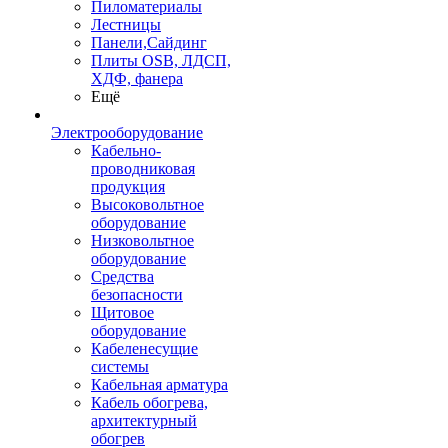
Пиломатериалы
Лестницы
Панели,Сайдинг
Плиты OSB, ЛДСП,
ХДФ, фанера
Ещё
Электрооборудование
Кабельно-
проводниковая
продукция
Высоковольтное
оборудование
Низковольтное
оборудование
Средства
безопасности
Щитовое
оборудование
Кабеленесущие
системы
Кабельная арматура
Кабель обогрева,
архитектурный
обогрев