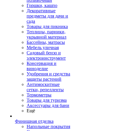
поливочный
Горшки, кашпо
Декоративные
предметы для дачи и
сада
Товары для пикника
Теплицы, парники,
укрывной материал
Бассейны, матрасы
Мебель уличная
Садовый бензо и
электроинструмент
Консервация и
виноделие
Удобрения и средства
защиты растений
Антимоскитные
сетки, репелленты
Термометры
Товары для туризма
Аксессуары для бани
Ещё
Финишная отделка
Напольные покрытия