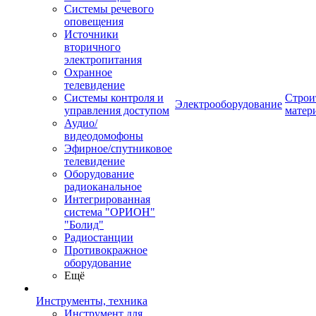
Системы речевого
оповещения
Источники
вторичного
электропитания
Охранное
телевидение
Системы контроля и
Строи
Электрооборудование
управления доступом
матер
Аудио/
видеодомофоны
Эфирное/спутниковое
телевидение
Оборудование
радиоканальное
Интегрированная
система "ОРИОН"
"Болид"
Радиостанции
Противокражное
оборудование
Ещё
Инструменты, техника
Инструмент для