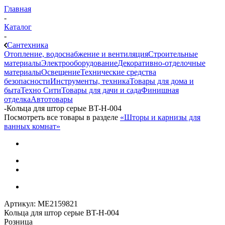
Главная
-
Каталог
-
Сантехника
Отопление, водоснабжение и вентиляция
Строительные
материалы
Электрооборудование
Декоративно-отделочные
материалы
Освещение
Технические средства
безопасности
Инструменты, техника
Товары для дома и
быта
Техно Сити
Товары для дачи и сада
Финишная
отделка
Автотовары
-
Кольца для штор серые BT-H-004
Посмотреть все товары в разделе
«Шторы и карнизы для
ванных комнат»
Артикул:
МЕ2159821
Кольца для штор серые BT-H-004
Розница