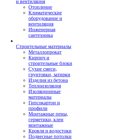
и вентиляция
Отопление
Климатические
оборудование и
вентиляция
Инженерная
сантехника
Строительные материалы
Металлопрокат
Кирпич и
строительные блоки
Сухие смеси,
грунтовки, затирки
Изделия из бетона
Теплоизоляция
Изоляционные
материалы
Гипсокартон и
профили
Монтажные пены,
герметики, клеи
монтажные
Кровля и водостоки
Подвесные потолки