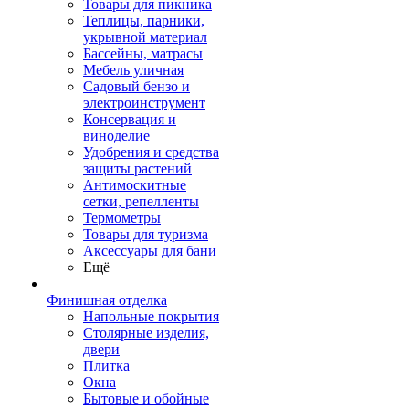
Товары для пикника
Теплицы, парники,
укрывной материал
Бассейны, матрасы
Мебель уличная
Садовый бензо и
электроинструмент
Консервация и
виноделие
Удобрения и средства
защиты растений
Антимоскитные
сетки, репелленты
Термометры
Товары для туризма
Аксессуары для бани
Ещё
Финишная отделка
Напольные покрытия
Столярные изделия,
двери
Плитка
Окна
Бытовые и обойные