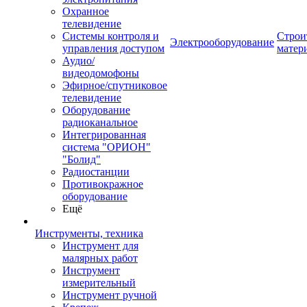
Охранное
телевидение
Системы контроля и
Строи
Электрооборудование
управления доступом
матер
Аудио/
видеодомофоны
Эфирное/спутниковое
телевидение
Оборудование
радиоканальное
Интегрированная
система "ОРИОН"
"Болид"
Радиостанции
Противокражное
оборудование
Ещё
Инструменты, техника
Инструмент для
малярных работ
Инструмент
измерительный
Инструмент ручной