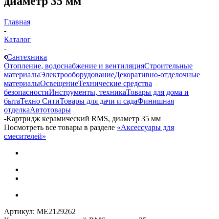
диаметр 35 мм
Главная
-
Каталог
-
Сантехника
Отопление, водоснабжение и вентиляция
Строительные
материалы
Электрооборудование
Декоративно-отделочные
материалы
Освещение
Технические средства
безопасности
Инструменты, техника
Товары для дома и
быта
Техно Сити
Товары для дачи и сада
Финишная
отделка
Автотовары
-
Картридж керамический RMS, диаметр 35 мм
Посмотреть все товары в разделе
«Аксессуары для
смесителей»
Артикул:
МЕ2129262