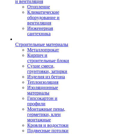
и вентиляция
Отопление
Климатические
оборудование и
вентиляция
Инженерная
сантехника
Строительные материалы
Металлопрокат
Кирпич и
строительные блоки
Сухие смеси,
грунтовки, затирки
Изделия из бетона
Теплоизоляция
Изоляционные
материалы
Гипсокартон и
профили
Монтажные пены,
герметики, клеи
монтажные
Кровля и водостоки
Подвесные потолки