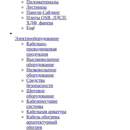
Пиломатериалы
Лестницы
Панели,Сайдинг
Плиты OSB, ЛДСП,
ХДФ, фанера
Ещё
Электрооборудование
Кабельно-
проводниковая
продукция
Высоковольтное
оборудование
Низковольтное
оборудование
Средства
безопасности
Щитовое
оборудование
Кабеленесущие
системы
Кабельная арматура
Кабель обогрева,
архитектурный
обогрев