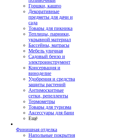
поливочный
Горшки, кашпо
Декоративные
предметы для дачи и
сада
Товары для пикника
Теплицы, парники,
укрывной материал
Бассейны, матрасы
Мебель уличная
Садовый бензо и
электроинструмент
Консервация и
виноделие
Удобрения и средства
защиты растений
Антимоскитные
сетки, репелленты
Термометры
Товары для туризма
Аксессуары для бани
Ещё
Финишная отделка
Напольные покрытия