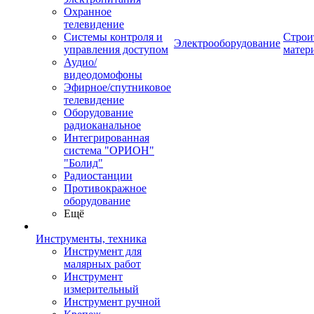
Охранное
телевидение
Системы контроля и
Строи
Электрооборудование
управления доступом
матер
Аудио/
видеодомофоны
Эфирное/спутниковое
телевидение
Оборудование
радиоканальное
Интегрированная
система "ОРИОН"
"Болид"
Радиостанции
Противокражное
оборудование
Ещё
Инструменты, техника
Инструмент для
малярных работ
Инструмент
измерительный
Инструмент ручной