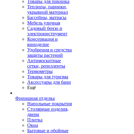
Товары для пикника
Теплицы, парники,
укрывной материал
Бассейны, матрасы
Мебель уличная
Садовый бензо и
электроинструмент
Консервация и
виноделие
Удобрения и средства
защиты растений
Антимоскитные
сетки, репелленты
Термометры
Товары для туризма
Аксессуары для бани
Ещё
Финишная отделка
Напольные покрытия
Столярные изделия,
двери
Плитка
Окна
Бытовые и обойные