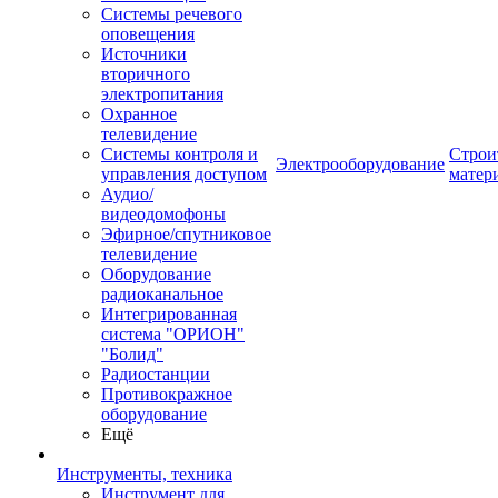
Системы речевого
оповещения
Источники
вторичного
электропитания
Охранное
телевидение
Системы контроля и
Строи
Электрооборудование
управления доступом
матер
Аудио/
видеодомофоны
Эфирное/спутниковое
телевидение
Оборудование
радиоканальное
Интегрированная
система "ОРИОН"
"Болид"
Радиостанции
Противокражное
оборудование
Ещё
Инструменты, техника
Инструмент для