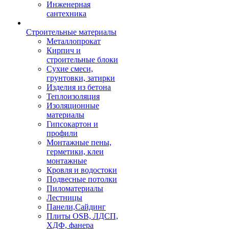
Инженерная
сантехника
Строительные материалы
Металлопрокат
Кирпич и
строительные блоки
Сухие смеси,
грунтовки, затирки
Изделия из бетона
Теплоизоляция
Изоляционные
материалы
Гипсокартон и
профили
Монтажные пены,
герметики, клеи
монтажные
Кровля и водостоки
Подвесные потолки
Пиломатериалы
Лестницы
Панели,Сайдинг
Плиты OSB, ЛДСП,
ХДФ, фанера