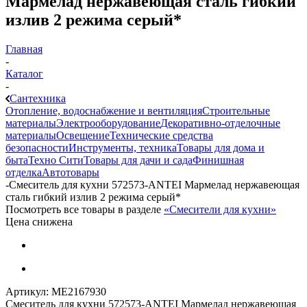
Мармелад нержавеющая сталь гибкий
излив 2 режима серый*
Главная
-
Каталог
-
Сантехника
Отопление, водоснабжение и вентиляция
Строительные
материалы
Электрооборудование
Декоративно-отделочные
материалы
Освещение
Технические средства
безопасности
Инструменты, техника
Товары для дома и
быта
Техно Сити
Товары для дачи и сада
Финишная
отделка
Автотовары
-
Смеситель для кухни 572573-ANTEI Мармелад нержавеющая
сталь гибкий излив 2 режима серый*
Посмотреть все товары в разделе
«Смесители для кухни»
Цена снижена
Артикул:
МЕ2167930
Смеситель для кухни 572573-ANTEI Мармелад нержавеющая