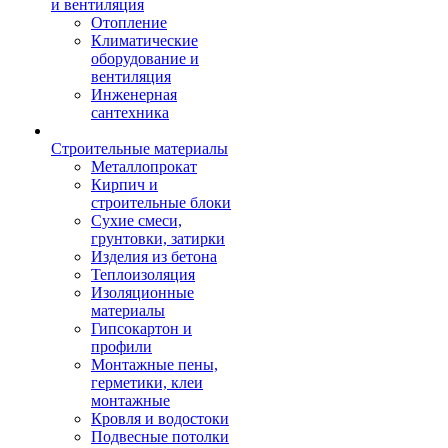
и вентиляция
Отопление
Климатические
оборудование и
вентиляция
Инженерная
сантехника
Строительные материалы
Металлопрокат
Кирпич и
строительные блоки
Сухие смеси,
грунтовки, затирки
Изделия из бетона
Теплоизоляция
Изоляционные
материалы
Гипсокартон и
профили
Монтажные пены,
герметики, клеи
монтажные
Кровля и водостоки
Подвесные потолки