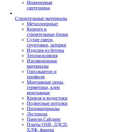
Инженерная
сантехника
Строительные материалы
Металлопрокат
Кирпич и
строительные блоки
Сухие смеси,
грунтовки, затирки
Изделия из бетона
Теплоизоляция
Изоляционные
материалы
Гипсокартон и
профили
Монтажные пены,
герметики, клеи
монтажные
Кровля и водостоки
Подвесные потолки
Пиломатериалы
Лестницы
Панели,Сайдинг
Плиты OSB, ЛДСП,
ХДФ, фанера