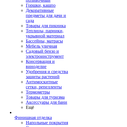
поливочный
Горшки, кашпо
Декоративные
предметы для дачи и
сада
Товары для пикника
Теплицы, парники,
укрывной материал
Бассейны, матрасы
Мебель уличная
Садовый бензо и
электроинструмент
Консервация и
виноделие
Удобрения и средства
защиты растений
Антимоскитные
сетки, репелленты
Термометры
Товары для туризма
Аксессуары для бани
Ещё
Финишная отделка
Напольные покрытия