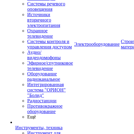
Системы речевого
оповещения
Источники
вторичного
электропитания
Охранное
телевидение
Системы контроля и
Строи
Электрооборудование
управления доступом
матер
Аудио/
видеодомофоны
Эфирное/спутниковое
телевидение
Оборудование
радиоканальное
Интегрированная
система "ОРИОН"
"Болид"
Радиостанции
Противокражное
оборудование
Ещё
Инструменты, техника
Инструмент для