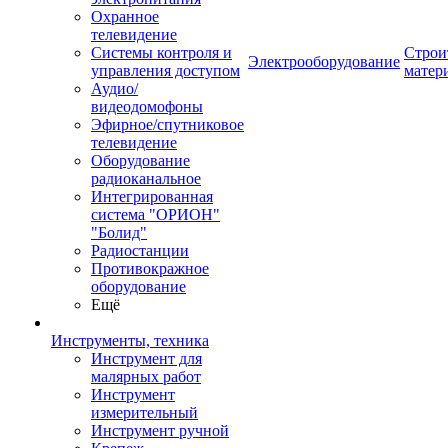
Охранное
телевидение
Системы контроля и
Строи
Электрооборудование
управления доступом
матер
Аудио/
видеодомофоны
Эфирное/спутниковое
телевидение
Оборудование
радиоканальное
Интегрированная
система "ОРИОН"
"Болид"
Радиостанции
Противокражное
оборудование
Ещё
Инструменты, техника
Инструмент для
малярных работ
Инструмент
измерительный
Инструмент ручной