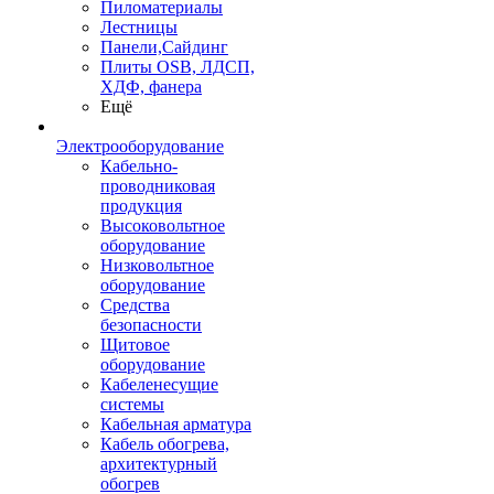
Пиломатериалы
Лестницы
Панели,Сайдинг
Плиты OSB, ЛДСП,
ХДФ, фанера
Ещё
Электрооборудование
Кабельно-
проводниковая
продукция
Высоковольтное
оборудование
Низковольтное
оборудование
Средства
безопасности
Щитовое
оборудование
Кабеленесущие
системы
Кабельная арматура
Кабель обогрева,
архитектурный
обогрев