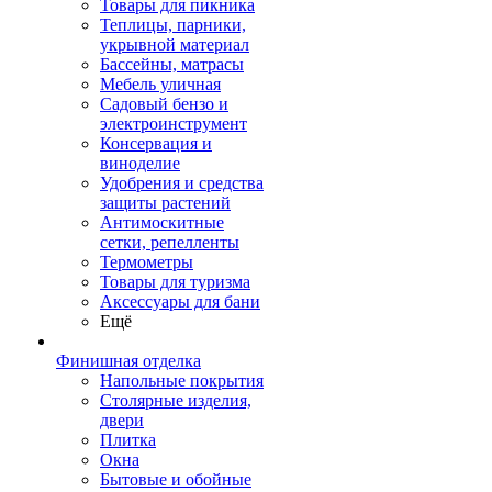
Товары для пикника
Теплицы, парники,
укрывной материал
Бассейны, матрасы
Мебель уличная
Садовый бензо и
электроинструмент
Консервация и
виноделие
Удобрения и средства
защиты растений
Антимоскитные
сетки, репелленты
Термометры
Товары для туризма
Аксессуары для бани
Ещё
Финишная отделка
Напольные покрытия
Столярные изделия,
двери
Плитка
Окна
Бытовые и обойные