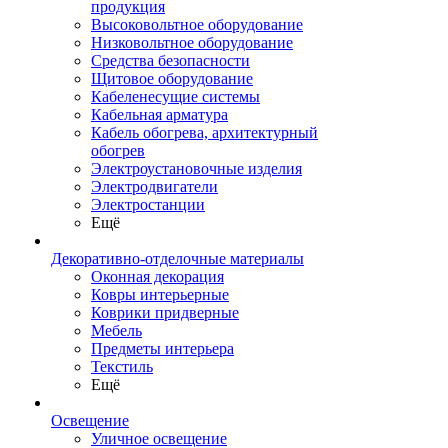
продукция
Высоковольтное оборудование
Низковольтное оборудование
Средства безопасности
Щитовое оборудование
Кабеленесущие системы
Кабельная арматура
Кабель обогрева, архитектурный
обогрев
Электроустановочные изделия
Электродвигатели
Электростанции
Ещё
Декоративно-отделочные материалы
Оконная декорация
Ковры интерьерные
Коврики придверные
Мебель
Предметы интерьера
Текстиль
Ещё
Освещение
Уличное освещение