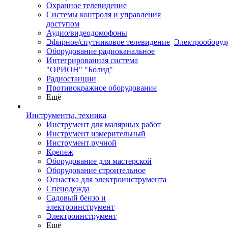
Охранное телевидение
Системы контроля и управления
доступом
Аудио/видеодомофоны
Эфирное/спутниковое телевидение
Электрооборуд
Оборудование радиоканальное
Интегрированная система
"ОРИОН" "Болид"
Радиостанции
Противокражное оборудование
Ещё
Инструменты, техника
Инструмент для малярных работ
Инструмент измерительный
Инструмент ручной
Крепеж
Оборудование для мастерской
Оборудование строительное
Оснастка для электроинструмента
Спецодежда
Садовый бензо и
электроинструмент
Электроинструмент
Ещё