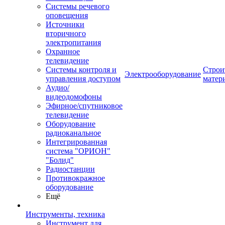
Системы речевого
оповещения
Источники
вторичного
электропитания
Охранное
телевидение
Системы контроля и
Строи
Электрооборудование
управления доступом
матер
Аудио/
видеодомофоны
Эфирное/спутниковое
телевидение
Оборудование
радиоканальное
Интегрированная
система "ОРИОН"
"Болид"
Радиостанции
Противокражное
оборудование
Ещё
Инструменты, техника
Инструмент для