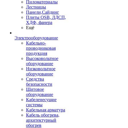
Пиломатериалы
Лестницы
Панели,Сайдинг
Плиты OSB, ЛДСП,
ХДФ, фанера
Ещё
Электрооборудование
Кабельно-
проводниковая
продукция
Высоковольтное
оборудование
Низковольтное
оборудование
Средства
безопасности
Щитовое
оборудование
Кабеленесущие
системы
Кабельная арматура
Кабель обогрева,
архитектурный
обогрев