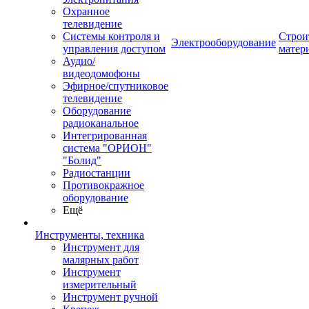
Охранное
телевидение
Системы контроля и
Строи
Электрооборудование
управления доступом
матер
Аудио/
видеодомофоны
Эфирное/спутниковое
телевидение
Оборудование
радиоканальное
Интегрированная
система "ОРИОН"
"Болид"
Радиостанции
Противокражное
оборудование
Ещё
Инструменты, техника
Инструмент для
малярных работ
Инструмент
измерительный
Инструмент ручной