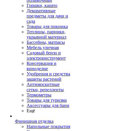
поливочный
Горшки, кашпо
Декоративные
предметы для дачи и
сада
Товары для пикника
Теплицы, парники,
укрывной материал
Бассейны, матрасы
Мебель уличная
Садовый бензо и
электроинструмент
Консервация и
виноделие
Удобрения и средства
защиты растений
Антимоскитные
сетки, репелленты
Термометры
Товары для туризма
Аксессуары для бани
Ещё
Финишная отделка
Напольные покрытия