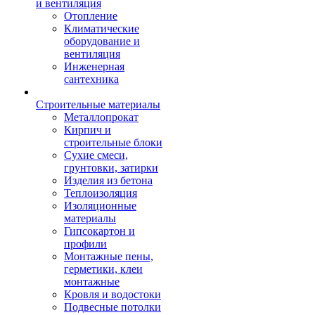
и вентиляция
Отопление
Климатические
оборудование и
вентиляция
Инженерная
сантехника
Строительные материалы
Металлопрокат
Кирпич и
строительные блоки
Сухие смеси,
грунтовки, затирки
Изделия из бетона
Теплоизоляция
Изоляционные
материалы
Гипсокартон и
профили
Монтажные пены,
герметики, клеи
монтажные
Кровля и водостоки
Подвесные потолки