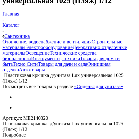
универсальная 1025 (Пляж) 1/12
Главная
-
Каталог
-
Сантехника
Отопление, водоснабжение и вентиляция
Строительные
материалы
Электрооборудование
Декоративно-отделочные
материалы
Освещение
Технические средства
безопасности
Инструменты, техника
Товары для дома и
быта
Техно Сити
Товары для дачи и сада
Финишная
отделка
Автотовары
-
Пластиковая крышка д/унитаза Lux универсальная 1025
(Пляж) 1/12
Посмотреть все товары в разделе
«Сиденья для унитаза»
Артикул:
МЕ2140320
Пластиковая крышка д/унитаза Lux универсальная 1025
(Пляж) 1/12
Подробнее