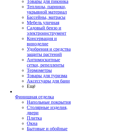
Товары для пикника
Теплицы, парники,
укрывной материал
Бассейны, матрасы
Мебель уличная
Садовый бензо и
электроинструмент
Консервация и
виноделие
Удобрения и средства
защиты растений
Антимоскитные
сетки, репелленты
Термометры
Товары для туризма
Аксессуары для бани
Ещё
Финишная отделка
Напольные покрытия
Столярные изделия,
двери
Плитка
Окна
Бытовые и обойные