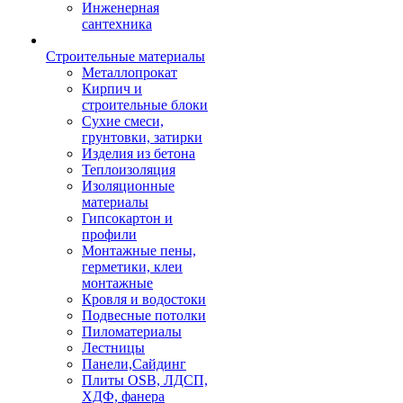
Инженерная
сантехника
Строительные материалы
Металлопрокат
Кирпич и
строительные блоки
Сухие смеси,
грунтовки, затирки
Изделия из бетона
Теплоизоляция
Изоляционные
материалы
Гипсокартон и
профили
Монтажные пены,
герметики, клеи
монтажные
Кровля и водостоки
Подвесные потолки
Пиломатериалы
Лестницы
Панели,Сайдинг
Плиты OSB, ЛДСП,
ХДФ, фанера