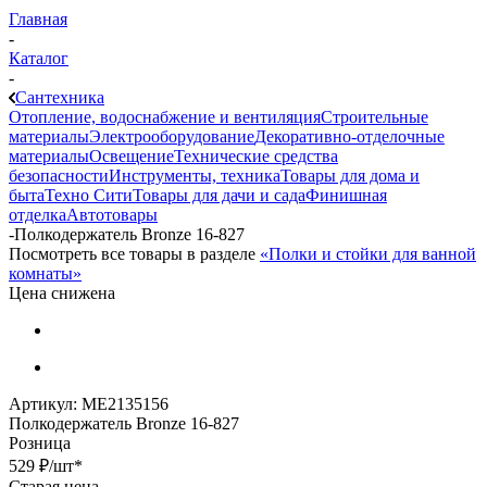
Главная
-
Каталог
-
Сантехника
Отопление, водоснабжение и вентиляция
Строительные
материалы
Электрооборудование
Декоративно-отделочные
материалы
Освещение
Технические средства
безопасности
Инструменты, техника
Товары для дома и
быта
Техно Сити
Товары для дачи и сада
Финишная
отделка
Автотовары
-
Полкодержатель Bronze 16-827
Посмотреть все товары в разделе
«Полки и стойки для ванной
комнаты»
Цена снижена
Артикул:
МЕ2135156
Полкодержатель Bronze 16-827
Розница
529
₽
/шт
*
Старая цена