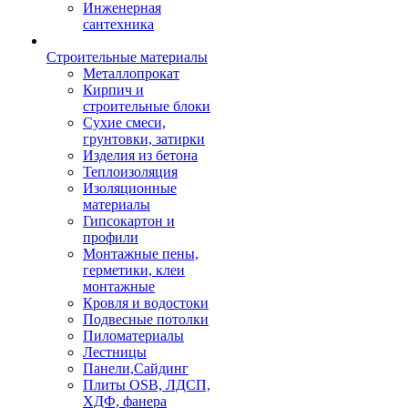
Инженерная
сантехника
Строительные материалы
Металлопрокат
Кирпич и
строительные блоки
Сухие смеси,
грунтовки, затирки
Изделия из бетона
Теплоизоляция
Изоляционные
материалы
Гипсокартон и
профили
Монтажные пены,
герметики, клеи
монтажные
Кровля и водостоки
Подвесные потолки
Пиломатериалы
Лестницы
Панели,Сайдинг
Плиты OSB, ЛДСП,
ХДФ, фанера