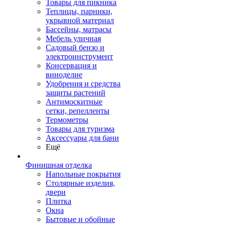
Товары для пикника
Теплицы, парники,
укрывной материал
Бассейны, матрасы
Мебель уличная
Садовый бензо и
электроинструмент
Консервация и
виноделие
Удобрения и средства
защиты растений
Антимоскитные
сетки, репелленты
Термометры
Товары для туризма
Аксессуары для бани
Ещё
Финишная отделка
Напольные покрытия
Столярные изделия,
двери
Плитка
Окна
Бытовые и обойные