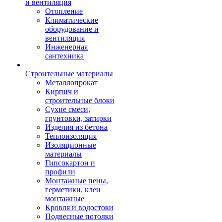
и вентиляция
Отопление
Климатические
оборудование и
вентиляция
Инженерная
сантехника
Строительные материалы
Металлопрокат
Кирпич и
строительные блоки
Сухие смеси,
грунтовки, затирки
Изделия из бетона
Теплоизоляция
Изоляционные
материалы
Гипсокартон и
профили
Монтажные пены,
герметики, клеи
монтажные
Кровля и водостоки
Подвесные потолки