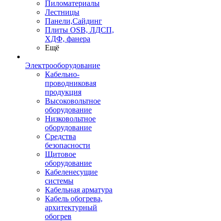
Пиломатериалы
Лестницы
Панели,Сайдинг
Плиты OSB, ЛДСП,
ХДФ, фанера
Ещё
Электрооборудование
Кабельно-
проводниковая
продукция
Высоковольтное
оборудование
Низковольтное
оборудование
Средства
безопасности
Щитовое
оборудование
Кабеленесущие
системы
Кабельная арматура
Кабель обогрева,
архитектурный
обогрев