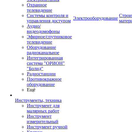
Охранное
телевидение
Системы контроля и
Строи
Электрооборудование
управления доступом
матер
Аудио/
видеодомофоны
Эфирное/спутниковое
телевидение
Оборудование
радиоканальное
Интегрированная
система "ОРИОН"
"Болид"
Радиостанции
Противокражное
оборудование
Ещё
Инструменты, техника
Инструмент для
малярных работ
Инструмент
измерительный
Инструмент ручной