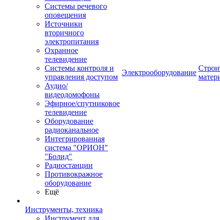
Системы речевого
оповещения
Источники
вторичного
электропитания
Охранное
телевидение
Системы контроля и
Строи
Электрооборудование
управления доступом
матер
Аудио/
видеодомофоны
Эфирное/спутниковое
телевидение
Оборудование
радиоканальное
Интегрированная
система "ОРИОН"
"Болид"
Радиостанции
Противокражное
оборудование
Ещё
Инструменты, техника
Инструмент для