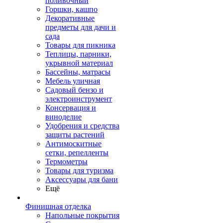
поливочный
Горшки, кашпо
Декоративные
предметы для дачи и
сада
Товары для пикника
Теплицы, парники,
укрывной материал
Бассейны, матрасы
Мебель уличная
Садовый бензо и
электроинструмент
Консервация и
виноделие
Удобрения и средства
защиты растений
Антимоскитные
сетки, репелленты
Термометры
Товары для туризма
Аксессуары для бани
Ещё
Финишная отделка
Напольные покрытия