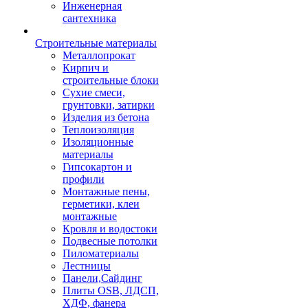
Инженерная
сантехника
Строительные материалы
Металлопрокат
Кирпич и
строительные блоки
Сухие смеси,
грунтовки, затирки
Изделия из бетона
Теплоизоляция
Изоляционные
материалы
Гипсокартон и
профили
Монтажные пены,
герметики, клеи
монтажные
Кровля и водостоки
Подвесные потолки
Пиломатериалы
Лестницы
Панели,Сайдинг
Плиты OSB, ЛДСП,
ХДФ, фанера