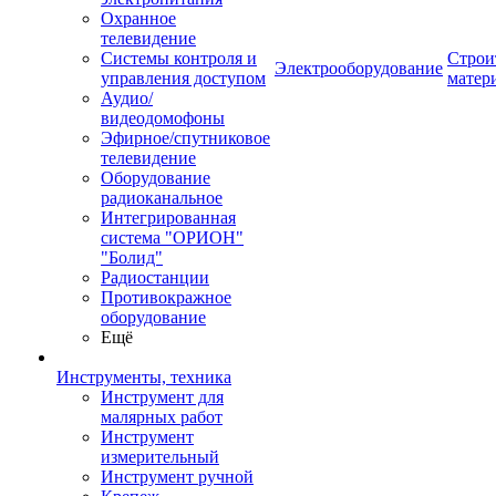
Охранное
телевидение
Системы контроля и
Строи
Электрооборудование
управления доступом
матер
Аудио/
видеодомофоны
Эфирное/спутниковое
телевидение
Оборудование
радиоканальное
Интегрированная
система "ОРИОН"
"Болид"
Радиостанции
Противокражное
оборудование
Ещё
Инструменты, техника
Инструмент для
малярных работ
Инструмент
измерительный
Инструмент ручной