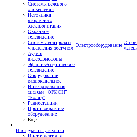
Системы речевого
оповещения
Источники
вторичного
электропитания
Охранное
телевидение
Системы контроля и
Строи
Электрооборудование
управления доступом
матер
Аудио/
видеодомофоны
Эфирное/спутниковое
телевидение
Оборудование
радиоканальное
Интегрированная
система "ОРИОН"
"Болид"
Радиостанции
Противокражное
оборудование
Ещё
Инструменты, техника
Инструмент для