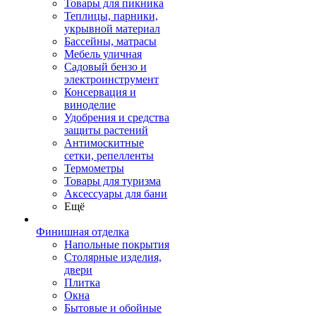
Товары для пикника
Теплицы, парники,
укрывной материал
Бассейны, матрасы
Мебель уличная
Садовый бензо и
электроинструмент
Консервация и
виноделие
Удобрения и средства
защиты растений
Антимоскитные
сетки, репелленты
Термометры
Товары для туризма
Аксессуары для бани
Ещё
Финишная отделка
Напольные покрытия
Столярные изделия,
двери
Плитка
Окна
Бытовые и обойные