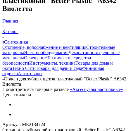
пластиковый "Better Plastic" А6342
Виолетта
Главная
-
Каталог
-
Сантехника
Отопление, водоснабжение и вентиляция
Строительные
материалы
Электрооборудование
Декоративно-отделочные
материалы
Освещение
Технические средства
безопасности
Инструменты, техника
Товары для дома и
быта
Техно Сити
Товары для дачи и сада
Финишная
отделка
Автотовары
-
Стакан для зубных щёток пластиковый "Better Plastic" А6342
Виолетта
Посмотреть все товары в разделе
«Аксессуары настольные»
Цена снижена
Артикул:
МЕ2134724
Стакан для зубных щёток пластиковый "Better Plastic" А6342