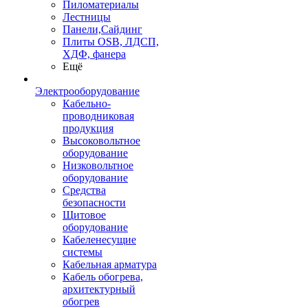
Пиломатериалы
Лестницы
Панели,Сайдинг
Плиты OSB, ЛДСП,
ХДФ, фанера
Ещё
Электрооборудование
Кабельно-
проводниковая
продукция
Высоковольтное
оборудование
Низковольтное
оборудование
Средства
безопасности
Щитовое
оборудование
Кабеленесущие
системы
Кабельная арматура
Кабель обогрева,
архитектурный
обогрев