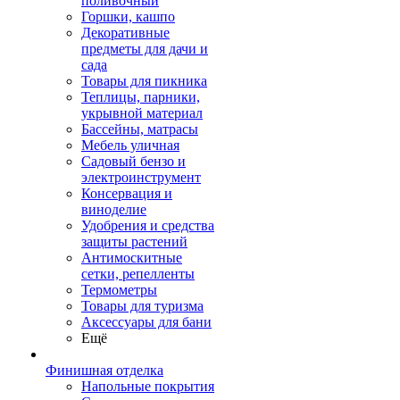
поливочный
Горшки, кашпо
Декоративные
предметы для дачи и
сада
Товары для пикника
Теплицы, парники,
укрывной материал
Бассейны, матрасы
Мебель уличная
Садовый бензо и
электроинструмент
Консервация и
виноделие
Удобрения и средства
защиты растений
Антимоскитные
сетки, репелленты
Термометры
Товары для туризма
Аксессуары для бани
Ещё
Финишная отделка
Напольные покрытия