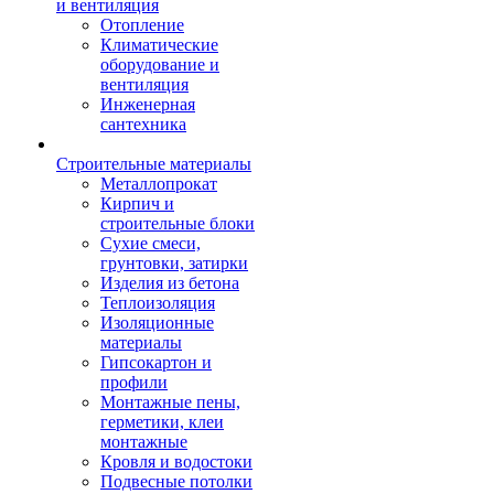
и вентиляция
Отопление
Климатические
оборудование и
вентиляция
Инженерная
сантехника
Строительные материалы
Металлопрокат
Кирпич и
строительные блоки
Сухие смеси,
грунтовки, затирки
Изделия из бетона
Теплоизоляция
Изоляционные
материалы
Гипсокартон и
профили
Монтажные пены,
герметики, клеи
монтажные
Кровля и водостоки
Подвесные потолки