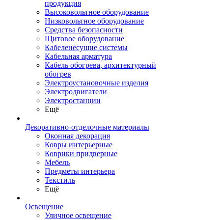
продукция
Высоковольтное оборудование
Низковольтное оборудование
Средства безопасности
Щитовое оборудование
Кабеленесущие системы
Кабельная арматура
Кабель обогрева, архитектурный
обогрев
Электроустановочные изделия
Электродвигатели
Электростанции
Ещё
Декоративно-отделочные материалы
Оконная декорация
Ковры интерьерные
Коврики придверные
Мебель
Предметы интерьера
Текстиль
Ещё
Освещение
Уличное освещение