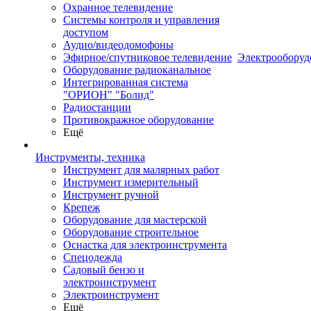
Охранное телевидение
Системы контроля и управления
доступом
Аудио/видеодомофоны
Эфирное/спутниковое телевидение
Электрооборуд
Оборудование радиоканальное
Интегрированная система
"ОРИОН" "Болид"
Радиостанции
Противокражное оборудование
Ещё
Инструменты, техника
Инструмент для малярных работ
Инструмент измерительный
Инструмент ручной
Крепеж
Оборудование для мастерской
Оборудование строительное
Оснастка для электроинструмента
Спецодежда
Садовый бензо и
электроинструмент
Электроинструмент
Ещё