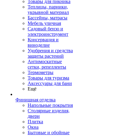
Товары для пикника
Теплицы, парники,
укрывной материал
Бассейны, матрасы
Мебель уличная
Садовый бензо и
электроинструмент
Консервация и
виноделие
Удобрения и средства
защиты растений
Антимоскитные
сетки, репелленты
Термометры
Товары для туризма
Аксессуары для бани
Ещё
Финишная отделка
Напольные покрытия
Столярные изделия,
двери
Плитка
Окна
Бытовые и обойные