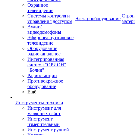
Охранное
телевидение
Системы контроля и
Строи
Электрооборудование
управления доступом
матер
Аудио/
видеодомофоны
Эфирное/спутниковое
телевидение
Оборудование
радиоканальное
Интегрированная
система "ОРИОН"
"Болид"
Радиостанции
Противокражное
оборудование
Ещё
Инструменты, техника
Инструмент для
малярных работ
Инструмент
измерительный
Инструмент ручной