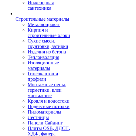
Инженерная
сантехника
Строительные материалы
Металлопрокат
Кирпич и
строительные блоки
Сухие смеси,
грунтовки, затирки
Изделия из бетона
Теплоизоляция
Изоляционные
материалы
Гипсокартон и
профили
Монтажные пены,
герметики, клеи
монтажные
Кровля и водостоки
Подвесные потолки
Пиломатериалы
Лестницы
Панели,Сайдинг
Плиты OSB, ЛДСП,
ХДФ, фанера