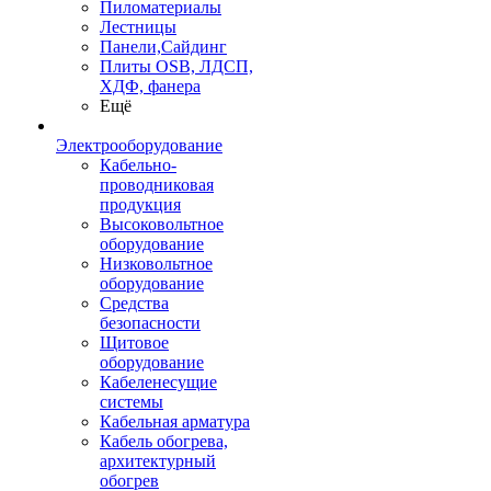
Пиломатериалы
Лестницы
Панели,Сайдинг
Плиты OSB, ЛДСП,
ХДФ, фанера
Ещё
Электрооборудование
Кабельно-
проводниковая
продукция
Высоковольтное
оборудование
Низковольтное
оборудование
Средства
безопасности
Щитовое
оборудование
Кабеленесущие
системы
Кабельная арматура
Кабель обогрева,
архитектурный
обогрев