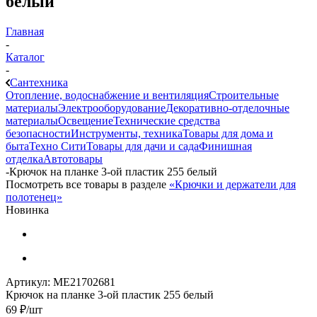
белый
Главная
-
Каталог
-
Сантехника
Отопление, водоснабжение и вентиляция
Строительные
материалы
Электрооборудование
Декоративно-отделочные
материалы
Освещение
Технические средства
безопасности
Инструменты, техника
Товары для дома и
быта
Техно Сити
Товары для дачи и сада
Финишная
отделка
Автотовары
-
Крючок на планке 3-ой пластик 255 белый
Посмотреть все товары в разделе
«Крючки и держатели для
полотенец»
Новинка
Артикул:
МЕ21702681
Крючок на планке 3-ой пластик 255 белый
69
₽
/шт