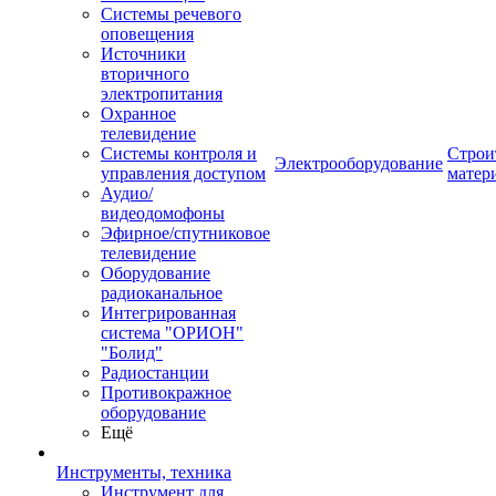
Системы речевого
оповещения
Источники
вторичного
электропитания
Охранное
телевидение
Системы контроля и
Строи
Электрооборудование
управления доступом
матер
Аудио/
видеодомофоны
Эфирное/спутниковое
телевидение
Оборудование
радиоканальное
Интегрированная
система "ОРИОН"
"Болид"
Радиостанции
Противокражное
оборудование
Ещё
Инструменты, техника
Инструмент для