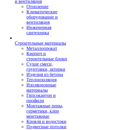
и вентиляция
Отопление
Климатические
оборудование и
вентиляция
Инженерная
сантехника
Строительные материалы
Металлопрокат
Кирпич и
строительные блоки
Сухие смеси,
грунтовки, затирки
Изделия из бетона
Теплоизоляция
Изоляционные
материалы
Гипсокартон и
профили
Монтажные пены,
герметики, клеи
монтажные
Кровля и водостоки
Подвесные потолки