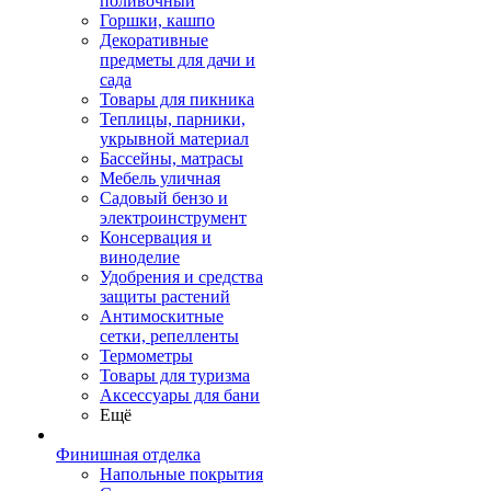
поливочный
Горшки, кашпо
Декоративные
предметы для дачи и
сада
Товары для пикника
Теплицы, парники,
укрывной материал
Бассейны, матрасы
Мебель уличная
Садовый бензо и
электроинструмент
Консервация и
виноделие
Удобрения и средства
защиты растений
Антимоскитные
сетки, репелленты
Термометры
Товары для туризма
Аксессуары для бани
Ещё
Финишная отделка
Напольные покрытия