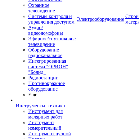
Охранное
телевидение
Системы контроля и
Строи
Электрооборудование
управления доступом
матер
Аудио/
видеодомофоны
Эфирное/спутниковое
телевидение
Оборудование
радиоканальное
Интегрированная
система "ОРИОН"
"Болид"
Радиостанции
Противокражное
оборудование
Ещё
Инструменты, техника
Инструмент для
малярных работ
Инструмент
измерительный
Инструмент ручной