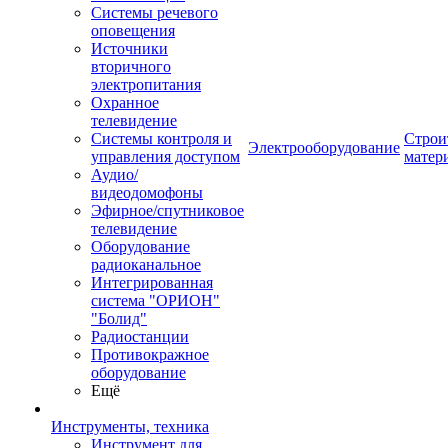
Системы речевого
оповещения
Источники
вторичного
электропитания
Охранное
телевидение
Системы контроля и
Строи
Электрооборудование
управления доступом
матер
Аудио/
видеодомофоны
Эфирное/спутниковое
телевидение
Оборудование
радиоканальное
Интегрированная
система "ОРИОН"
"Болид"
Радиостанции
Противокражное
оборудование
Ещё
Инструменты, техника
Инструмент для