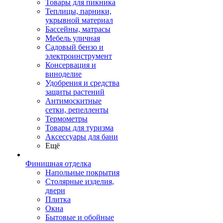
Товары для пикника
Теплицы, парники,
укрывной материал
Бассейны, матрасы
Мебель уличная
Садовый бензо и
электроинструмент
Консервация и
виноделие
Удобрения и средства
защиты растений
Антимоскитные
сетки, репелленты
Термометры
Товары для туризма
Аксессуары для бани
Ещё
Финишная отделка
Напольные покрытия
Столярные изделия,
двери
Плитка
Окна
Бытовые и обойные