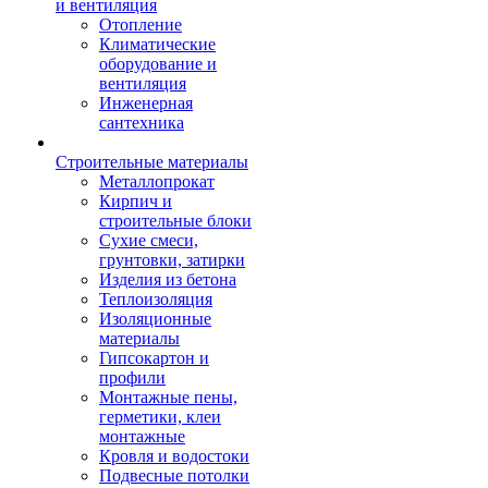
и вентиляция
Отопление
Климатические
оборудование и
вентиляция
Инженерная
сантехника
Строительные материалы
Металлопрокат
Кирпич и
строительные блоки
Сухие смеси,
грунтовки, затирки
Изделия из бетона
Теплоизоляция
Изоляционные
материалы
Гипсокартон и
профили
Монтажные пены,
герметики, клеи
монтажные
Кровля и водостоки
Подвесные потолки