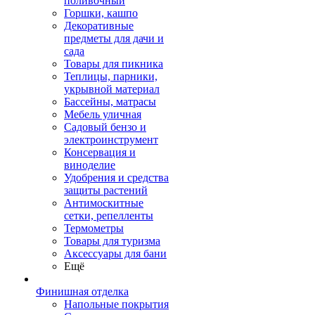
поливочный
Горшки, кашпо
Декоративные
предметы для дачи и
сада
Товары для пикника
Теплицы, парники,
укрывной материал
Бассейны, матрасы
Мебель уличная
Садовый бензо и
электроинструмент
Консервация и
виноделие
Удобрения и средства
защиты растений
Антимоскитные
сетки, репелленты
Термометры
Товары для туризма
Аксессуары для бани
Ещё
Финишная отделка
Напольные покрытия