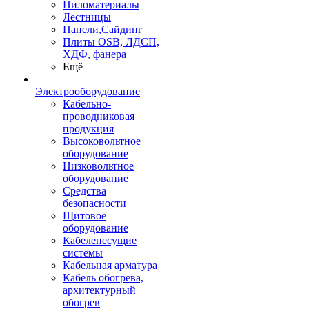
Пиломатериалы
Лестницы
Панели,Сайдинг
Плиты OSB, ЛДСП,
ХДФ, фанера
Ещё
Электрооборудование
Кабельно-
проводниковая
продукция
Высоковольтное
оборудование
Низковольтное
оборудование
Средства
безопасности
Щитовое
оборудование
Кабеленесущие
системы
Кабельная арматура
Кабель обогрева,
архитектурный
обогрев