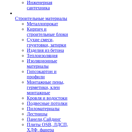
Инженерная
сантехника
Строительные материалы
Металлопрокат
Кирпич и
строительные блоки
Сухие смеси,
грунтовки, затирки
Изделия из бетона
Теплоизоляция
Изоляционные
материалы
Гипсокартон и
профили
Монтажные пены,
герметики, клеи
монтажные
Кровля и водостоки
Подвесные потолки
Пиломатериалы
Лестницы
Панели,Сайдинг
Плиты OSB, ЛДСП,
ХДФ, фанера