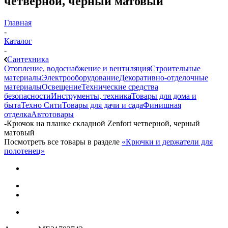
четверной, черный матовый
Главная
-
Каталог
-
Сантехника
Отопление, водоснабжение и вентиляция
Строительные
материалы
Электрооборудование
Декоративно-отделочные
материалы
Освещение
Технические средства
безопасности
Инструменты, техника
Товары для дома и
быта
Техно Сити
Товары для дачи и сада
Финишная
отделка
Автотовары
-
Крючок на планке складной Zenfort четверной, черный
матовый
Посмотреть все товары в разделе
«Крючки и держатели для
полотенец»