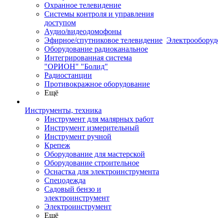
Охранное телевидение
Системы контроля и управления
доступом
Аудио/видеодомофоны
Эфирное/спутниковое телевидение
Электрооборуд
Оборудование радиоканальное
Интегрированная система
"ОРИОН" "Болид"
Радиостанции
Противокражное оборудование
Ещё
Инструменты, техника
Инструмент для малярных работ
Инструмент измерительный
Инструмент ручной
Крепеж
Оборудование для мастерской
Оборудование строительное
Оснастка для электроинструмента
Спецодежда
Садовый бензо и
электроинструмент
Электроинструмент
Ещё