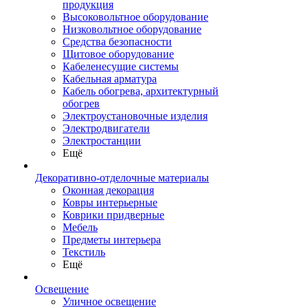
продукция
Высоковольтное оборудование
Низковольтное оборудование
Средства безопасности
Щитовое оборудование
Кабеленесущие системы
Кабельная арматура
Кабель обогрева, архитектурный
обогрев
Электроустановочные изделия
Электродвигатели
Электростанции
Ещё
Декоративно-отделочные материалы
Оконная декорация
Ковры интерьерные
Коврики придверные
Мебель
Предметы интерьера
Текстиль
Ещё
Освещение
Уличное освещение