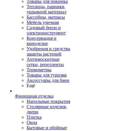
Товары для пикника
Теплицы, парники,
укрывной материал
Бассейны, матрасы
Мебель уличная
Садовый бензо и
электроинструмент
Консервация и
виноделие
Удобрения и средства
защиты растений
Антимоскитные
сетки, репелленты
Термометры
Товары для туризма
Аксессуары для бани
Ещё
Финишная отделка
Напольные покрытия
Столярные изделия,
двери
Плитка
Окна
Бытовые и обойные