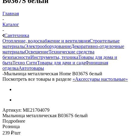
B0367S белый
Главная
-
Каталог
-
Сантехника
Отопление, водоснабжение и вентиляция
Строительные
материалы
Электрооборудование
Декоративно-отделочные
материалы
Освещение
Технические средства
безопасности
Инструменты, техника
Товары для дома и
быта
Техно Сити
Товары для дачи и сада
Финишная
отделка
Автотовары
-
Мыльница металлическая Home B0367S белый
Посмотреть все товары в разделе
«Аксессуары настольные»
Артикул:
МЕ21704079
Мыльница металлическая B0367S белый
Подробнее
Розница
239
₽
/шт