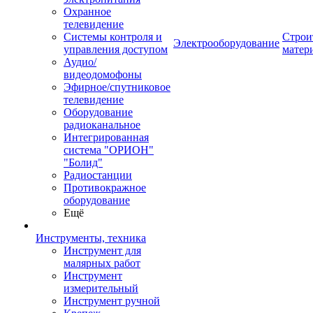
Охранное
телевидение
Системы контроля и
Строи
Электрооборудование
управления доступом
матер
Аудио/
видеодомофоны
Эфирное/спутниковое
телевидение
Оборудование
радиоканальное
Интегрированная
система "ОРИОН"
"Болид"
Радиостанции
Противокражное
оборудование
Ещё
Инструменты, техника
Инструмент для
малярных работ
Инструмент
измерительный
Инструмент ручной