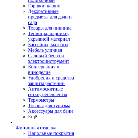
поливочный
Горшки, кашпо
Декоративные
предметы для дачи и
сада
Товары для пикника
Теплицы, парники,
укрывной материал
Бассейны, матрасы
Мебель уличная
Садовый бензо и
электроинструмент
Консервация и
виноделие
Удобрения и средства
защиты растений
Антимоскитные
сетки, репелленты
Термометры
Товары для туризма
Аксессуары для бани
Ещё
Финишная отделка
Напольные покрытия