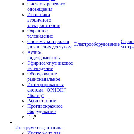
Системы речевого
оповещения
Источники
вторичного
электропитания
Охранное
телевидение
Системы контроля и
Строи
Электрооборудование
управления доступом
матер
Аудио/
видеодомофоны
Эфирное/спутниковое
телевидение
Оборудование
радиоканальное
Интегрированная
система "ОРИОН"
"Болид"
Радиостанции
Противокражное
оборудование
Ещё
Инструменты, техника
Инструмент для