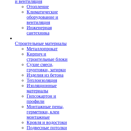
и вентиляция
Отопление
Климатические
оборудование и
вентиляция
Инженерная
сантехника
Строительные материалы
Металлопрокат
Кирпич и
строительные блоки
Сухие смеси,
грунтовки, затирки
Изделия из бетона
Теплоизоляция
Изоляционные
материалы
Гипсокартон и
профили
Монтажные пены,
герметики, клеи
монтажные
Кровля и водостоки
Подвесные потолки