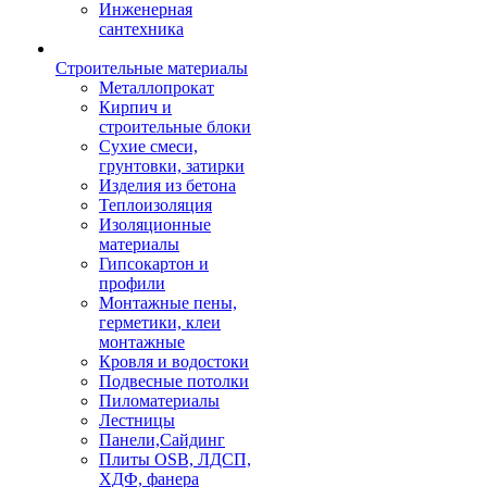
Инженерная
сантехника
Строительные материалы
Металлопрокат
Кирпич и
строительные блоки
Сухие смеси,
грунтовки, затирки
Изделия из бетона
Теплоизоляция
Изоляционные
материалы
Гипсокартон и
профили
Монтажные пены,
герметики, клеи
монтажные
Кровля и водостоки
Подвесные потолки
Пиломатериалы
Лестницы
Панели,Сайдинг
Плиты OSB, ЛДСП,
ХДФ, фанера