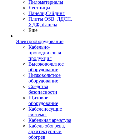
Пиломатериалы
Лестницы
Панели,Сайдинг
Плиты OSB, ЛДСП,
ХДФ, фанера
Ещё
Электрооборудование
Кабельно-
проводниковая
продукция
Высоковольтное
оборудование
Низковольтное
оборудование
Средства
безопасности
Щитовое
оборудование
Кабеленесущие
системы
Кабельная арматура
Кабель обогрева,
архитектурный
обогрев