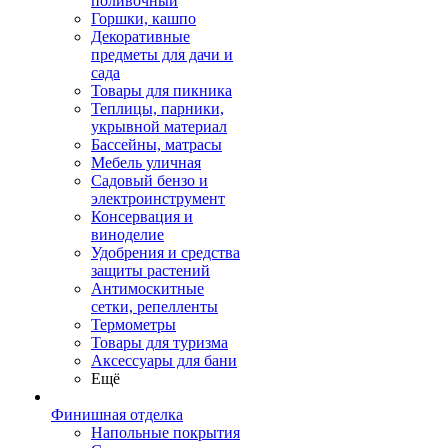
поливочный
Горшки, кашпо
Декоративные
предметы для дачи и
сада
Товары для пикника
Теплицы, парники,
укрывной материал
Бассейны, матрасы
Мебель уличная
Садовый бензо и
электроинструмент
Консервация и
виноделие
Удобрения и средства
защиты растений
Антимоскитные
сетки, репелленты
Термометры
Товары для туризма
Аксессуары для бани
Ещё
Финишная отделка
Напольные покрытия