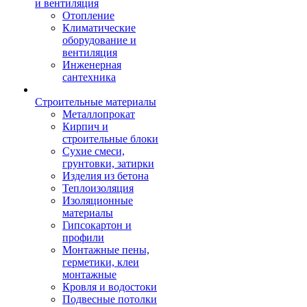
и вентиляция
Отопление
Климатические
оборудование и
вентиляция
Инженерная
сантехника
Строительные материалы
Металлопрокат
Кирпич и
строительные блоки
Сухие смеси,
грунтовки, затирки
Изделия из бетона
Теплоизоляция
Изоляционные
материалы
Гипсокартон и
профили
Монтажные пены,
герметики, клеи
монтажные
Кровля и водостоки
Подвесные потолки