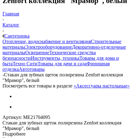
Zenfort коллекция "Мрамор", белый
Главная
-
Каталог
-
Сантехника
Отопление, водоснабжение и вентиляция
Строительные
материалы
Электрооборудование
Декоративно-отделочные
материалы
Освещение
Технические средства
безопасности
Инструменты, техника
Товары для дома и
быта
Техно Сити
Товары для дачи и сада
Финишная
отделка
Автотовары
-
Стакан для зубных щеток полирезина Zenfort коллекция
"Мрамор", белый
Посмотреть все товары в разделе
«Аксессуары настольные»
Артикул:
МЕ21704095
Стакан для зубных щеток полирезина Zenfort коллекция
"Мрамор", белый
Подробнее