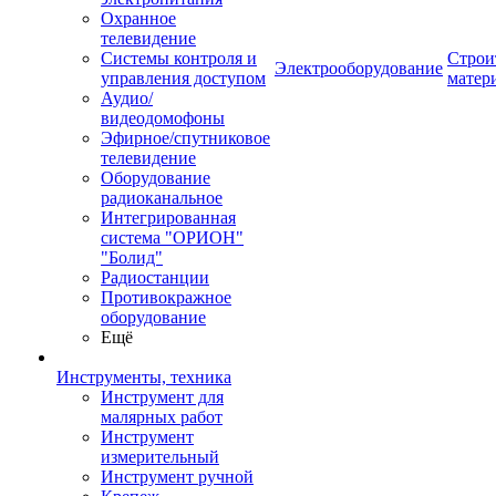
Охранное
телевидение
Системы контроля и
Строи
Электрооборудование
управления доступом
матер
Аудио/
видеодомофоны
Эфирное/спутниковое
телевидение
Оборудование
радиоканальное
Интегрированная
система "ОРИОН"
"Болид"
Радиостанции
Противокражное
оборудование
Ещё
Инструменты, техника
Инструмент для
малярных работ
Инструмент
измерительный
Инструмент ручной