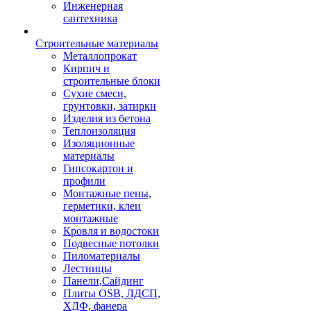
Инженерная
сантехника
Строительные материалы
Металлопрокат
Кирпич и
строительные блоки
Сухие смеси,
грунтовки, затирки
Изделия из бетона
Теплоизоляция
Изоляционные
материалы
Гипсокартон и
профили
Монтажные пены,
герметики, клеи
монтажные
Кровля и водостоки
Подвесные потолки
Пиломатериалы
Лестницы
Панели,Сайдинг
Плиты OSB, ЛДСП,
ХДФ, фанера