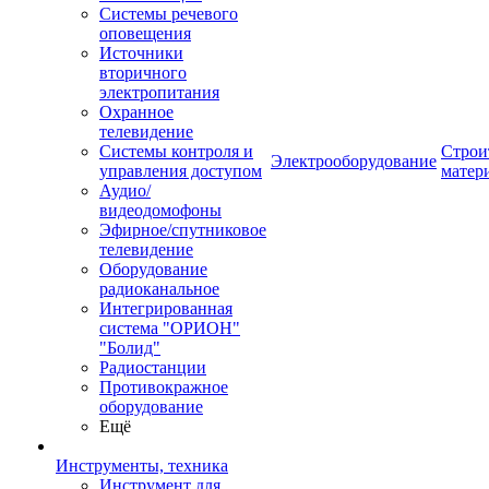
Системы речевого
оповещения
Источники
вторичного
электропитания
Охранное
телевидение
Системы контроля и
Строи
Электрооборудование
управления доступом
матер
Аудио/
видеодомофоны
Эфирное/спутниковое
телевидение
Оборудование
радиоканальное
Интегрированная
система "ОРИОН"
"Болид"
Радиостанции
Противокражное
оборудование
Ещё
Инструменты, техника
Инструмент для