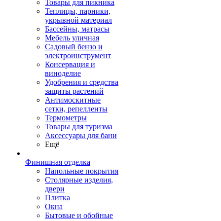
Товары для пикника
Теплицы, парники,
укрывной материал
Бассейны, матрасы
Мебель уличная
Садовый бензо и
электроинструмент
Консервация и
виноделие
Удобрения и средства
защиты растений
Антимоскитные
сетки, репелленты
Термометры
Товары для туризма
Аксессуары для бани
Ещё
Финишная отделка
Напольные покрытия
Столярные изделия,
двери
Плитка
Окна
Бытовые и обойные