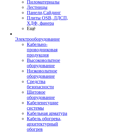
Пиломатериалы
Лестницы
Панели,Сайдинг
Плиты OSB, ЛДСП,
ХДФ, фанера
Ещё
Электрооборудование
Кабельно-
проводниковая
продукция
Высоковольтное
оборудование
Низковольтное
оборудование
Средства
безопасности
Щитовое
оборудование
Кабеленесущие
системы
Кабельная арматура
Кабель обогрева,
архитектурный
обогрев