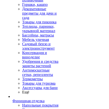
поливочный
Горшки, кашпо
Декоративные
предметы для дачи и
сада
Товары для пикника
Теплицы, парники,
укрывной материал
Бассейны, матрасы
Мебель уличная
Садовый бензо и
электроинструмент
Консервация и
виноделие
Удобрения и средства
защиты растений
Антимоскитные
сетки, репелленты
Термометры
Товары для туризма
Аксессуары для бани
Ещё
Финишная отделка
Напольные покрытия