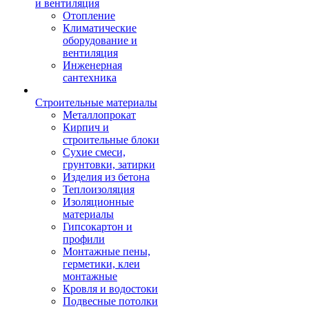
и вентиляция
Отопление
Климатические
оборудование и
вентиляция
Инженерная
сантехника
Строительные материалы
Металлопрокат
Кирпич и
строительные блоки
Сухие смеси,
грунтовки, затирки
Изделия из бетона
Теплоизоляция
Изоляционные
материалы
Гипсокартон и
профили
Монтажные пены,
герметики, клеи
монтажные
Кровля и водостоки
Подвесные потолки