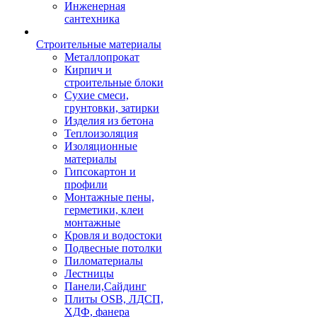
Инженерная
сантехника
Строительные материалы
Металлопрокат
Кирпич и
строительные блоки
Сухие смеси,
грунтовки, затирки
Изделия из бетона
Теплоизоляция
Изоляционные
материалы
Гипсокартон и
профили
Монтажные пены,
герметики, клеи
монтажные
Кровля и водостоки
Подвесные потолки
Пиломатериалы
Лестницы
Панели,Сайдинг
Плиты OSB, ЛДСП,
ХДФ, фанера