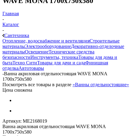
WAVE MONA 1700x750x580
Главная
-
Каталог
-
Сантехника
Отопление, водоснабжение и вентиляция
Строительные
материалы
Электрооборудование
Декоративно-отделочные
материалы
Освещение
Технические средства
безопасности
Инструменты, техника
Товары для дома и
быта
Техно Сити
Товары для дачи и сада
Финишная
отделка
Автотовары
-
Ванна акриловая отдельностоящая WAVE MONA
1700x750x580
Посмотреть все товары в разделе
«Ванны отдельностоящие»
Цена снижена
Артикул:
МЕ2168019
Ванна акриловая отдельностоящая WAVE MONA
1700x750x580