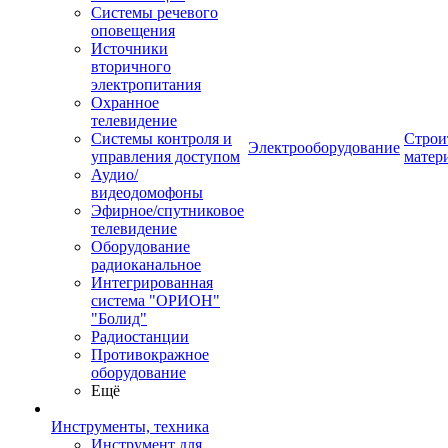
Системы речевого
оповещения
Источники
вторичного
электропитания
Охранное
телевидение
Системы контроля и
Строи
Электрооборудование
управления доступом
матер
Аудио/
видеодомофоны
Эфирное/спутниковое
телевидение
Оборудование
радиоканальное
Интегрированная
система "ОРИОН"
"Болид"
Радиостанции
Противокражное
оборудование
Ещё
Инструменты, техника
Инструмент для