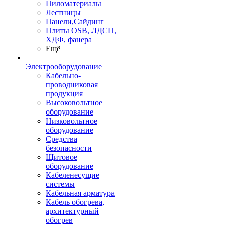
Пиломатериалы
Лестницы
Панели,Сайдинг
Плиты OSB, ЛДСП,
ХДФ, фанера
Ещё
Электрооборудование
Кабельно-
проводниковая
продукция
Высоковольтное
оборудование
Низковольтное
оборудование
Средства
безопасности
Щитовое
оборудование
Кабеленесущие
системы
Кабельная арматура
Кабель обогрева,
архитектурный
обогрев