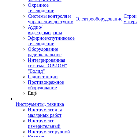
Охранное
телевидение
Системы контроля и
Строи
Электрооборудование
управления доступом
матер
Аудио/
видеодомофоны
Эфирное/спутниковое
телевидение
Оборудование
радиоканальное
Интегрированная
система "ОРИОН"
"Болид"
Радиостанции
Противокражное
оборудование
Ещё
Инструменты, техника
Инструмент для
малярных работ
Инструмент
измерительный
Инструмент ручной