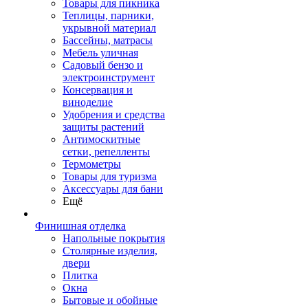
Товары для пикника
Теплицы, парники,
укрывной материал
Бассейны, матрасы
Мебель уличная
Садовый бензо и
электроинструмент
Консервация и
виноделие
Удобрения и средства
защиты растений
Антимоскитные
сетки, репелленты
Термометры
Товары для туризма
Аксессуары для бани
Ещё
Финишная отделка
Напольные покрытия
Столярные изделия,
двери
Плитка
Окна
Бытовые и обойные