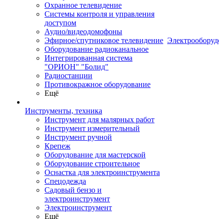
Охранное телевидение
Системы контроля и управления
доступом
Аудио/видеодомофоны
Эфирное/спутниковое телевидение
Электрооборуд
Оборудование радиоканальное
Интегрированная система
"ОРИОН" "Болид"
Радиостанции
Противокражное оборудование
Ещё
Инструменты, техника
Инструмент для малярных работ
Инструмент измерительный
Инструмент ручной
Крепеж
Оборудование для мастерской
Оборудование строительное
Оснастка для электроинструмента
Спецодежда
Садовый бензо и
электроинструмент
Электроинструмент
Ещё