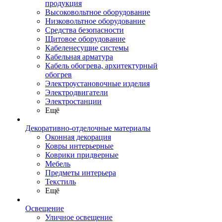
продукция
Высоковольтное оборудование
Низковольтное оборудование
Средства безопасности
Щитовое оборудование
Кабеленесущие системы
Кабельная арматура
Кабель обогрева, архитектурный
обогрев
Электроустановочные изделия
Электродвигатели
Электростанции
Ещё
Декоративно-отделочные материалы
Оконная декорация
Ковры интерьерные
Коврики придверные
Мебель
Предметы интерьера
Текстиль
Ещё
Освещение
Уличное освещение