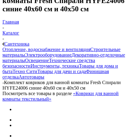
комнаты Fresh Спирали HYFE24006
синие 40х60 см и 40х50 см
Главная
-
Каталог
-
Сантехника
Отопление, водоснабжение и вентиляция
Строительные
материалы
Электрооборудование
Декоративно-отделочные
материалы
Освещение
Технические средства
безопасности
Инструменты, техника
Товары для дома и
быта
Техно Сити
Товары для дачи и сада
Финишная
отделка
Автотовары
-
Комплект ковриков для ванной комнаты Fresh Спирали
HYFE24006 синие 40х60 см и 40х50 см
Посмотреть все товары в разделе
«Коврики для ванной
комнаты текстильный»