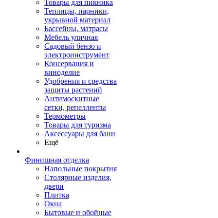
Товары для пикника
Теплицы, парники,
укрывной материал
Бассейны, матрасы
Мебель уличная
Садовый бензо и
электроинструмент
Консервация и
виноделие
Удобрения и средства
защиты растений
Антимоскитные
сетки, репелленты
Термометры
Товары для туризма
Аксессуары для бани
Ещё
Финишная отделка
Напольные покрытия
Столярные изделия,
двери
Плитка
Окна
Бытовые и обойные