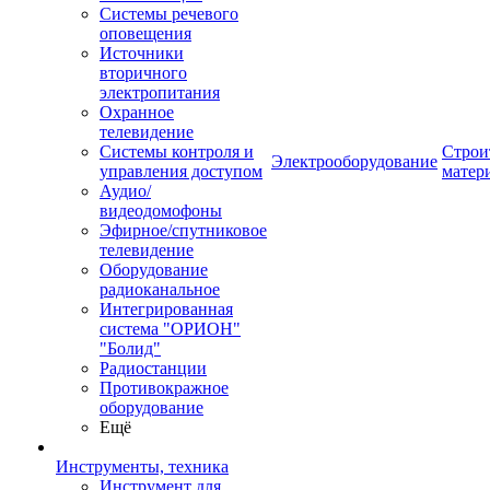
Системы речевого
оповещения
Источники
вторичного
электропитания
Охранное
телевидение
Системы контроля и
Строи
Электрооборудование
управления доступом
матер
Аудио/
видеодомофоны
Эфирное/спутниковое
телевидение
Оборудование
радиоканальное
Интегрированная
система "ОРИОН"
"Болид"
Радиостанции
Противокражное
оборудование
Ещё
Инструменты, техника
Инструмент для