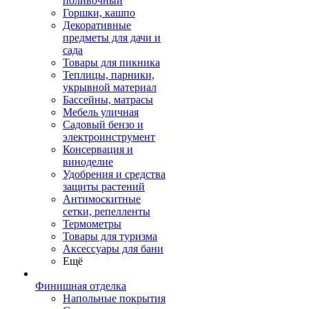
поливочный
Горшки, кашпо
Декоративные
предметы для дачи и
сада
Товары для пикника
Теплицы, парники,
укрывной материал
Бассейны, матрасы
Мебель уличная
Садовый бензо и
электроинструмент
Консервация и
виноделие
Удобрения и средства
защиты растений
Антимоскитные
сетки, репелленты
Термометры
Товары для туризма
Аксессуары для бани
Ещё
Финишная отделка
Напольные покрытия