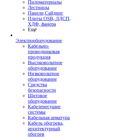
Пиломатериалы
Лестницы
Панели,Сайдинг
Плиты OSB, ЛДСП,
ХДФ, фанера
Ещё
Электрооборудование
Кабельно-
проводниковая
продукция
Высоковольтное
оборудование
Низковольтное
оборудование
Средства
безопасности
Щитовое
оборудование
Кабеленесущие
системы
Кабельная арматура
Кабель обогрева,
архитектурный
обогрев