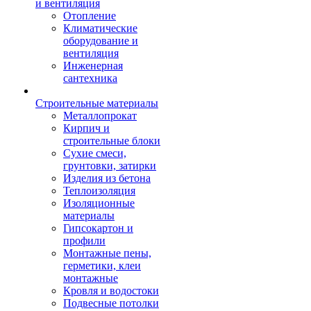
и вентиляция
Отопление
Климатические
оборудование и
вентиляция
Инженерная
сантехника
Строительные материалы
Металлопрокат
Кирпич и
строительные блоки
Сухие смеси,
грунтовки, затирки
Изделия из бетона
Теплоизоляция
Изоляционные
материалы
Гипсокартон и
профили
Монтажные пены,
герметики, клеи
монтажные
Кровля и водостоки
Подвесные потолки