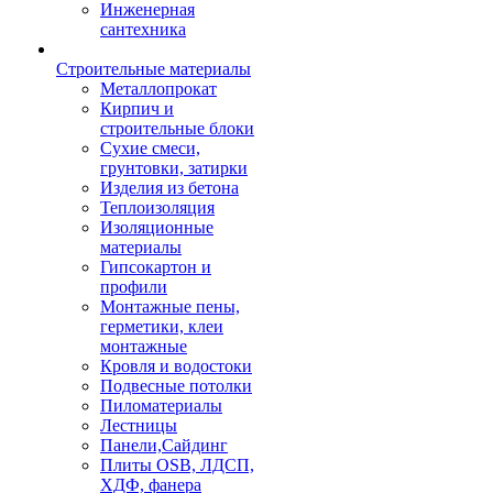
Инженерная
сантехника
Строительные материалы
Металлопрокат
Кирпич и
строительные блоки
Сухие смеси,
грунтовки, затирки
Изделия из бетона
Теплоизоляция
Изоляционные
материалы
Гипсокартон и
профили
Монтажные пены,
герметики, клеи
монтажные
Кровля и водостоки
Подвесные потолки
Пиломатериалы
Лестницы
Панели,Сайдинг
Плиты OSB, ЛДСП,
ХДФ, фанера