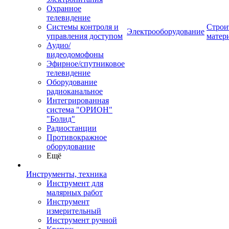
Охранное
телевидение
Системы контроля и
Строи
Электрооборудование
управления доступом
матер
Аудио/
видеодомофоны
Эфирное/спутниковое
телевидение
Оборудование
радиоканальное
Интегрированная
система "ОРИОН"
"Болид"
Радиостанции
Противокражное
оборудование
Ещё
Инструменты, техника
Инструмент для
малярных работ
Инструмент
измерительный
Инструмент ручной