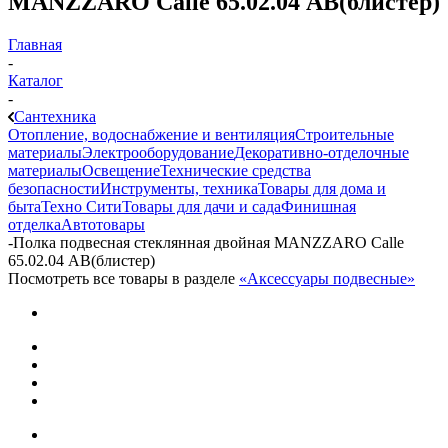
MANZZARO Calle 65.02.04 АВ(блистер)
Главная
-
Каталог
-
Сантехника
Отопление, водоснабжение и вентиляция
Строительные
материалы
Электрооборудование
Декоративно-отделочные
материалы
Освещение
Технические средства
безопасности
Инструменты, техника
Товары для дома и
быта
Техно Сити
Товары для дачи и сада
Финишная
отделка
Автотовары
-
Полка подвесная стеклянная двойная MANZZARO Calle
65.02.04 АВ(блистер)
Посмотреть все товары в разделе
«Аксессуары подвесные»