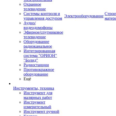
Охранное
телевидение
Системы контроля и
Строи
Электрооборудование
управления доступом
матер
Аудио/
видеодомофоны
Эфирное/спутниковое
телевидение
Оборудование
радиоканальное
Интегрированная
система "ОРИОН"
"Болид"
Радиостанции
Противокражное
оборудование
Ещё
Инструменты, техника
Инструмент для
малярных работ
Инструмент
измерительный
Инструмент ручной