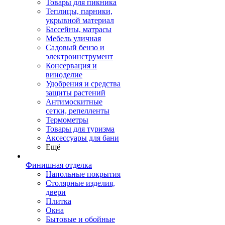
Товары для пикника
Теплицы, парники,
укрывной материал
Бассейны, матрасы
Мебель уличная
Садовый бензо и
электроинструмент
Консервация и
виноделие
Удобрения и средства
защиты растений
Антимоскитные
сетки, репелленты
Термометры
Товары для туризма
Аксессуары для бани
Ещё
Финишная отделка
Напольные покрытия
Столярные изделия,
двери
Плитка
Окна
Бытовые и обойные