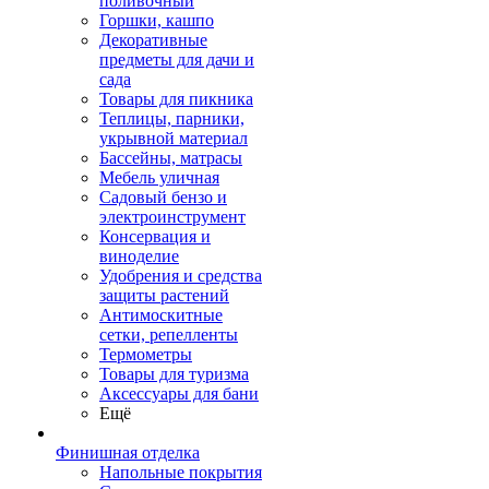
поливочный
Горшки, кашпо
Декоративные
предметы для дачи и
сада
Товары для пикника
Теплицы, парники,
укрывной материал
Бассейны, матрасы
Мебель уличная
Садовый бензо и
электроинструмент
Консервация и
виноделие
Удобрения и средства
защиты растений
Антимоскитные
сетки, репелленты
Термометры
Товары для туризма
Аксессуары для бани
Ещё
Финишная отделка
Напольные покрытия