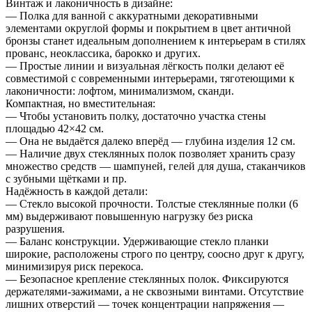
Винтаж и лаконичность в дизайне:
— Полка для ванной с аккуратными декоративными
элементами округлой формы и покрытием в цвет античной
бронзы станет идеальным дополнением к интерьерам в стилях
прованс, неоклассика, барокко и других.
— Простые линии и визуальная лёгкость полки делают её
совместимой с современными интерьерами, тяготеющими к
лаконичности: лофтом, минимализмом, сканди.
Компактная, но вместительная:
— Чтобы установить полку, достаточно участка стены
площадью 42×42 см.
— Она не выдаётся далеко вперёд — глубина изделия 12 см.
— Наличие двух стеклянных полок позволяет хранить сразу
множество средств — шампуней, гелей для душа, стаканчиков
с зубными щётками и пр.
Надёжность в каждой детали:
— Стекло высокой прочности. Толстые стеклянные полки (6
мм) выдерживают повышенную нагрузку без риска
разрушения.
— Баланс конструкции. Удерживающие стекло планки
широкие, расположены строго по центру, соосно друг к другу,
минимизируя риск перекоса.
— Безопасное крепление стеклянных полок. Фиксируются
держателями-зажимами, а не сквозными винтами. Отсутствие
лишних отверстий — точек концентрации напряжения —