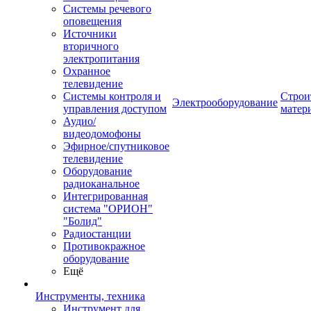
Системы речевого
оповещения
Источники
вторичного
электропитания
Охранное
телевидение
Системы контроля и
Строи
Электрооборудование
управления доступом
матер
Аудио/
видеодомофоны
Эфирное/спутниковое
телевидение
Оборудование
радиоканальное
Интегрированная
система "ОРИОН"
"Болид"
Радиостанции
Противокражное
оборудование
Ещё
Инструменты, техника
Инструмент для