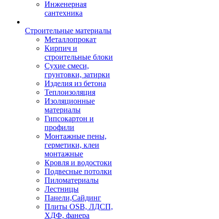
Инженерная
сантехника
Строительные материалы
Металлопрокат
Кирпич и
строительные блоки
Сухие смеси,
грунтовки, затирки
Изделия из бетона
Теплоизоляция
Изоляционные
материалы
Гипсокартон и
профили
Монтажные пены,
герметики, клеи
монтажные
Кровля и водостоки
Подвесные потолки
Пиломатериалы
Лестницы
Панели,Сайдинг
Плиты OSB, ЛДСП,
ХДФ, фанера