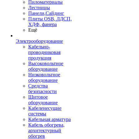
Пиломатериалы
Лестницы
Панели,Сайдинг
Плиты OSB, ЛДСП,
ХДФ, фанера
Ещё
Электрооборудование
Кабельно-
проводниковая
продукция
Высоковольтное
оборудование
Низковольтное
оборудование
Средства
безопасности
Щитовое
оборудование
Кабеленесущие
системы
Кабельная арматура
Кабель обогрева,
архитектурный
обогрев