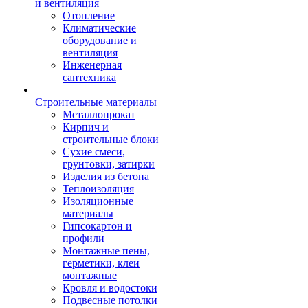
и вентиляция
Отопление
Климатические
оборудование и
вентиляция
Инженерная
сантехника
Строительные материалы
Металлопрокат
Кирпич и
строительные блоки
Сухие смеси,
грунтовки, затирки
Изделия из бетона
Теплоизоляция
Изоляционные
материалы
Гипсокартон и
профили
Монтажные пены,
герметики, клеи
монтажные
Кровля и водостоки
Подвесные потолки