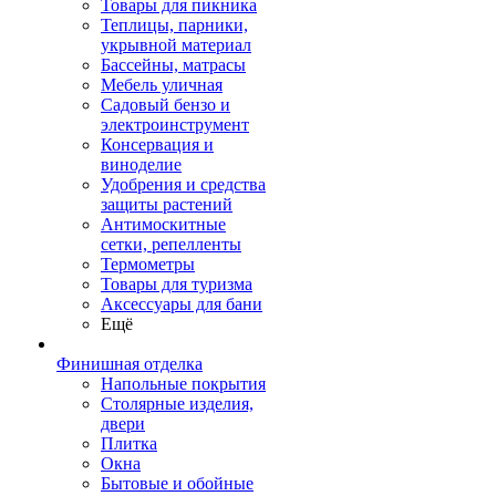
Товары для пикника
Теплицы, парники,
укрывной материал
Бассейны, матрасы
Мебель уличная
Садовый бензо и
электроинструмент
Консервация и
виноделие
Удобрения и средства
защиты растений
Антимоскитные
сетки, репелленты
Термометры
Товары для туризма
Аксессуары для бани
Ещё
Финишная отделка
Напольные покрытия
Столярные изделия,
двери
Плитка
Окна
Бытовые и обойные