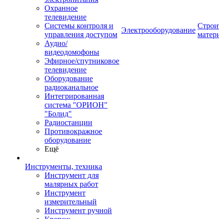
Охранное
телевидение
Системы контроля и
Строи
Электрооборудование
управления доступом
матер
Аудио/
видеодомофоны
Эфирное/спутниковое
телевидение
Оборудование
радиоканальное
Интегрированная
система "ОРИОН"
"Болид"
Радиостанции
Противокражное
оборудование
Ещё
Инструменты, техника
Инструмент для
малярных работ
Инструмент
измерительный
Инструмент ручной