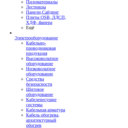
Пиломатериалы
Лестницы
Панели,Сайдинг
Плиты OSB, ЛДСП,
ХДФ, фанера
Ещё
Электрооборудование
Кабельно-
проводниковая
продукция
Высоковольтное
оборудование
Низковольтное
оборудование
Средства
безопасности
Щитовое
оборудование
Кабеленесущие
системы
Кабельная арматура
Кабель обогрева,
архитектурный
обогрев