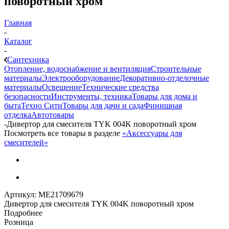
поворотный хром
Главная
-
Каталог
-
Сантехника
Отопление, водоснабжение и вентиляция
Строительные
материалы
Электрооборудование
Декоративно-отделочные
материалы
Освещение
Технические средства
безопасности
Инструменты, техника
Товары для дома и
быта
Техно Сити
Товары для дачи и сада
Финишная
отделка
Автотовары
-
Дивертор для смесителя TYK 004K поворотный хром
Посмотреть все товары в разделе
«Аксессуары для
смесителей»
Артикул:
МЕ21709679
Дивертор для смесителя TYK 004K поворотный хром
Подробнее
Розница