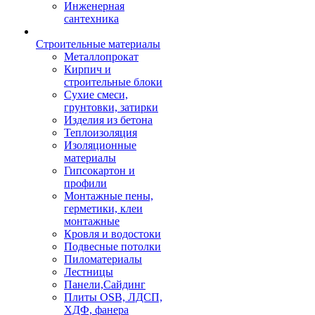
Инженерная
сантехника
Строительные материалы
Металлопрокат
Кирпич и
строительные блоки
Сухие смеси,
грунтовки, затирки
Изделия из бетона
Теплоизоляция
Изоляционные
материалы
Гипсокартон и
профили
Монтажные пены,
герметики, клеи
монтажные
Кровля и водостоки
Подвесные потолки
Пиломатериалы
Лестницы
Панели,Сайдинг
Плиты OSB, ЛДСП,
ХДФ, фанера