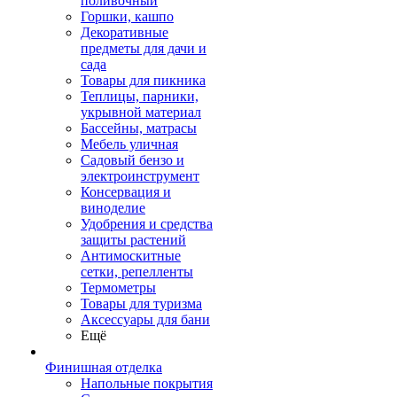
поливочный
Горшки, кашпо
Декоративные
предметы для дачи и
сада
Товары для пикника
Теплицы, парники,
укрывной материал
Бассейны, матрасы
Мебель уличная
Садовый бензо и
электроинструмент
Консервация и
виноделие
Удобрения и средства
защиты растений
Антимоскитные
сетки, репелленты
Термометры
Товары для туризма
Аксессуары для бани
Ещё
Финишная отделка
Напольные покрытия