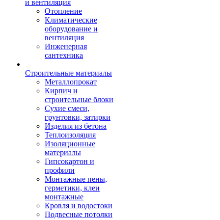
и вентиляция
Отопление
Климатические
оборудование и
вентиляция
Инженерная
сантехника
Строительные материалы
Металлопрокат
Кирпич и
строительные блоки
Сухие смеси,
грунтовки, затирки
Изделия из бетона
Теплоизоляция
Изоляционные
материалы
Гипсокартон и
профили
Монтажные пены,
герметики, клеи
монтажные
Кровля и водостоки
Подвесные потолки