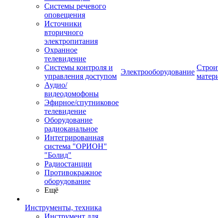
Системы речевого
оповещения
Источники
вторичного
электропитания
Охранное
телевидение
Системы контроля и
Строи
Электрооборудование
управления доступом
матер
Аудио/
видеодомофоны
Эфирное/спутниковое
телевидение
Оборудование
радиоканальное
Интегрированная
система "ОРИОН"
"Болид"
Радиостанции
Противокражное
оборудование
Ещё
Инструменты, техника
Инструмент для