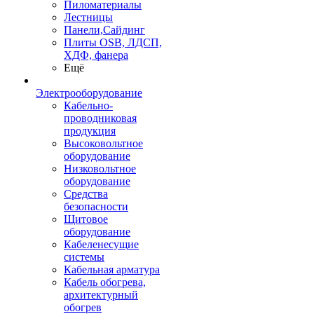
Пиломатериалы
Лестницы
Панели,Сайдинг
Плиты OSB, ЛДСП,
ХДФ, фанера
Ещё
Электрооборудование
Кабельно-
проводниковая
продукция
Высоковольтное
оборудование
Низковольтное
оборудование
Средства
безопасности
Щитовое
оборудование
Кабеленесущие
системы
Кабельная арматура
Кабель обогрева,
архитектурный
обогрев