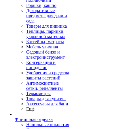
поливочный
Горшки, кашпо
Декоративные
предметы для дачи и
сада
Товары для пикника
Теплицы, парники,
укрывной материал
Бассейны, матрасы
Мебель уличная
Садовый бензо и
электроинструмент
Консервация и
виноделие
Удобрения и средства
защиты растений
Антимоскитные
сетки, репелленты
Термометры
Товары для туризма
Аксессуары для бани
Ещё
Финишная отделка
Напольные покрытия