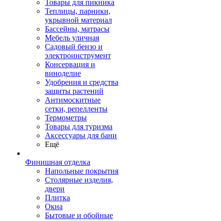
Товары для пикника
Теплицы, парники,
укрывной материал
Бассейны, матрасы
Мебель уличная
Садовый бензо и
электроинструмент
Консервация и
виноделие
Удобрения и средства
защиты растений
Антимоскитные
сетки, репелленты
Термометры
Товары для туризма
Аксессуары для бани
Ещё
Финишная отделка
Напольные покрытия
Столярные изделия,
двери
Плитка
Окна
Бытовые и обойные