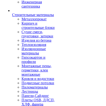
Инженерная
сантехника
Строительные материалы
Металлопрокат
Кирпич и
строительные блоки
Сухие смеси,
грунтовки, затирки
Изделия из бетона
Теплоизоляция
Изоляционные
материалы
Гипсокартон и
профили
Монтажные пены,
герметики, клеи
монтажные
Кровля и водостоки
Подвесные потолки
Пиломатериалы
Лестницы
Панели,Сайдинг
Плиты OSB, ЛДСП,
ХДФ, фанера