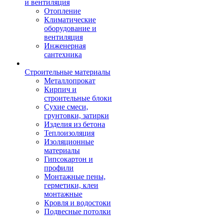
и вентиляция
Отопление
Климатические
оборудование и
вентиляция
Инженерная
сантехника
Строительные материалы
Металлопрокат
Кирпич и
строительные блоки
Сухие смеси,
грунтовки, затирки
Изделия из бетона
Теплоизоляция
Изоляционные
материалы
Гипсокартон и
профили
Монтажные пены,
герметики, клеи
монтажные
Кровля и водостоки
Подвесные потолки