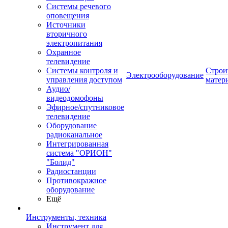
Системы речевого
оповещения
Источники
вторичного
электропитания
Охранное
телевидение
Системы контроля и
Строи
Электрооборудование
управления доступом
матер
Аудио/
видеодомофоны
Эфирное/спутниковое
телевидение
Оборудование
радиоканальное
Интегрированная
система "ОРИОН"
"Болид"
Радиостанции
Противокражное
оборудование
Ещё
Инструменты, техника
Инструмент для