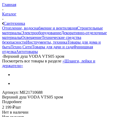
Главная
-
Каталог
-
Сантехника
Отопление, водоснабжение и вентиляция
Строительные
материалы
Электрооборудование
Декоративно-отделочные
материалы
Освещение
Технические средства
безопасности
Инструменты, техника
Товары для дома и
быта
Техно Сити
Товары для дачи и сада
Финишная
отделка
Автотовары
-
Верхний душ VODA VTS05 хром
Посмотреть все товары в разделе
«Шланги, лейки и
держатели»
Артикул:
МЕ21710688
Верхний душ VODA VTS05 хром
Подробнее
2 199
₽
/шт
Нет в наличии
Нет складов