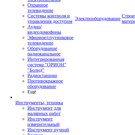
Охранное
телевидение
Системы контроля и
Строи
Электрооборудование
управления доступом
матер
Аудио/
видеодомофоны
Эфирное/спутниковое
телевидение
Оборудование
радиоканальное
Интегрированная
система "ОРИОН"
"Болид"
Радиостанции
Противокражное
оборудование
Ещё
Инструменты, техника
Инструмент для
малярных работ
Инструмент
измерительный
Инструмент ручной