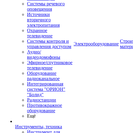
Системы речевого
оповещения
Источники
вторичного
электропитания
Охранное
телевидение
Системы контроля и
Строи
Электрооборудование
управления доступом
матер
Аудио/
видеодомофоны
Эфирное/спутниковое
телевидение
Оборудование
радиоканальное
Интегрированная
система "ОРИОН"
"Болид"
Радиостанции
Противокражное
оборудование
Ещё
Инструменты, техника
Инструмент для