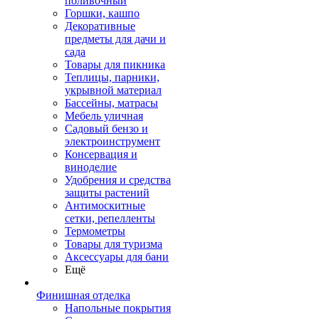
поливочный
Горшки, кашпо
Декоративные
предметы для дачи и
сада
Товары для пикника
Теплицы, парники,
укрывной материал
Бассейны, матрасы
Мебель уличная
Садовый бензо и
электроинструмент
Консервация и
виноделие
Удобрения и средства
защиты растений
Антимоскитные
сетки, репелленты
Термометры
Товары для туризма
Аксессуары для бани
Ещё
Финишная отделка
Напольные покрытия