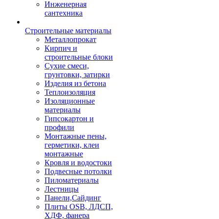
Инженерная
сантехника
Строительные материалы
Металлопрокат
Кирпич и
строительные блоки
Сухие смеси,
грунтовки, затирки
Изделия из бетона
Теплоизоляция
Изоляционные
материалы
Гипсокартон и
профили
Монтажные пены,
герметики, клеи
монтажные
Кровля и водостоки
Подвесные потолки
Пиломатериалы
Лестницы
Панели,Сайдинг
Плиты OSB, ЛДСП,
ХДФ, фанера