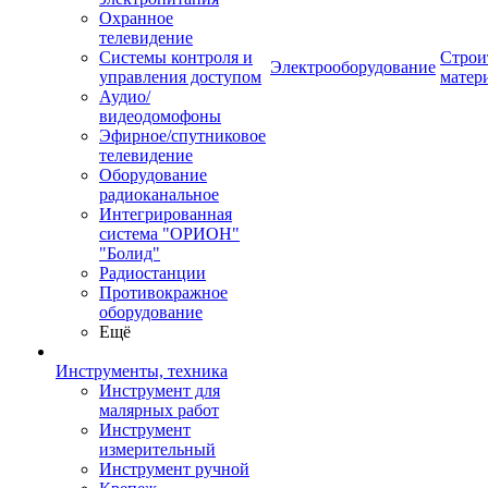
Охранное
телевидение
Системы контроля и
Строи
Электрооборудование
управления доступом
матер
Аудио/
видеодомофоны
Эфирное/спутниковое
телевидение
Оборудование
радиоканальное
Интегрированная
система "ОРИОН"
"Болид"
Радиостанции
Противокражное
оборудование
Ещё
Инструменты, техника
Инструмент для
малярных работ
Инструмент
измерительный
Инструмент ручной