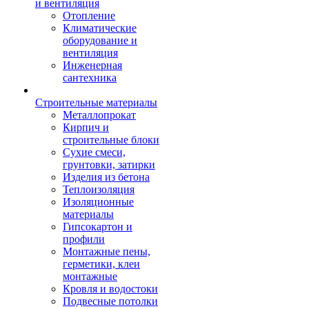
и вентиляция
Отопление
Климатические
оборудование и
вентиляция
Инженерная
сантехника
Строительные материалы
Металлопрокат
Кирпич и
строительные блоки
Сухие смеси,
грунтовки, затирки
Изделия из бетона
Теплоизоляция
Изоляционные
материалы
Гипсокартон и
профили
Монтажные пены,
герметики, клеи
монтажные
Кровля и водостоки
Подвесные потолки