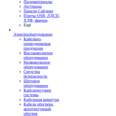
Пиломатериалы
Лестницы
Панели,Сайдинг
Плиты OSB, ЛДСП,
ХДФ, фанера
Ещё
Электрооборудование
Кабельно-
проводниковая
продукция
Высоковольтное
оборудование
Низковольтное
оборудование
Средства
безопасности
Щитовое
оборудование
Кабеленесущие
системы
Кабельная арматура
Кабель обогрева,
архитектурный
обогрев