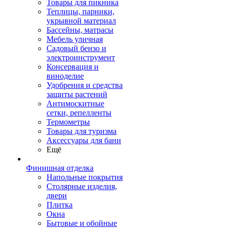
Товары для пикника
Теплицы, парники,
укрывной материал
Бассейны, матрасы
Мебель уличная
Садовый бензо и
электроинструмент
Консервация и
виноделие
Удобрения и средства
защиты растений
Антимоскитные
сетки, репелленты
Термометры
Товары для туризма
Аксессуары для бани
Ещё
Финишная отделка
Напольные покрытия
Столярные изделия,
двери
Плитка
Окна
Бытовые и обойные