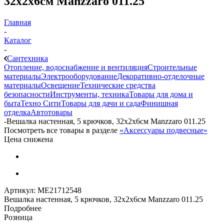
32х2х6см Manzzaro 011.25
Главная
-
Каталог
-
Сантехника
Отопление, водоснабжение и вентиляция
Строительные
материалы
Электрооборудование
Декоративно-отделочные
материалы
Освещение
Технические средства
безопасности
Инструменты, техника
Товары для дома и
быта
Техно Сити
Товары для дачи и сада
Финишная
отделка
Автотовары
-
Вешалка настенная, 5 крючков, 32х2х6см Manzzaro 011.25
Посмотреть все товары в разделе
«Аксессуары подвесные»
Цена снижена
Артикул:
МЕ21712548
Вешалка настенная, 5 крючков, 32х2х6см Manzzaro 011.25
Подробнее
Розница