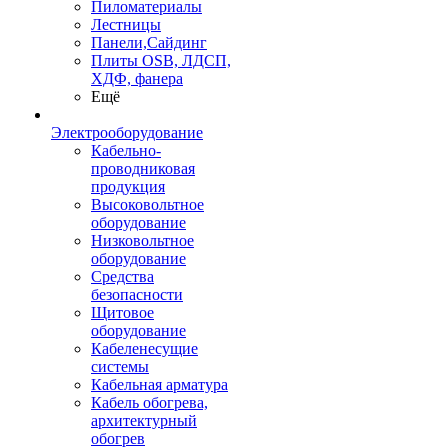
Пиломатериалы
Лестницы
Панели,Сайдинг
Плиты OSB, ЛДСП,
ХДФ, фанера
Ещё
Электрооборудование
Кабельно-
проводниковая
продукция
Высоковольтное
оборудование
Низковольтное
оборудование
Средства
безопасности
Щитовое
оборудование
Кабеленесущие
системы
Кабельная арматура
Кабель обогрева,
архитектурный
обогрев