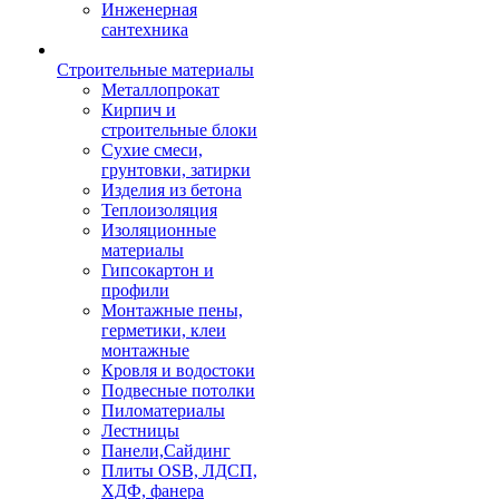
Инженерная
сантехника
Строительные материалы
Металлопрокат
Кирпич и
строительные блоки
Сухие смеси,
грунтовки, затирки
Изделия из бетона
Теплоизоляция
Изоляционные
материалы
Гипсокартон и
профили
Монтажные пены,
герметики, клеи
монтажные
Кровля и водостоки
Подвесные потолки
Пиломатериалы
Лестницы
Панели,Сайдинг
Плиты OSB, ЛДСП,
ХДФ, фанера