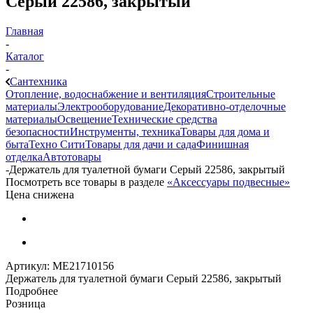
Серый 22586, закрытый
Главная
-
Каталог
-
Сантехника
Отопление, водоснабжение и вентиляция
Строительные
материалы
Электрооборудование
Декоративно-отделочные
материалы
Освещение
Технические средства
безопасности
Инструменты, техника
Товары для дома и
быта
Техно Сити
Товары для дачи и сада
Финишная
отделка
Автотовары
-
Держатель для туалетной бумаги Серый 22586, закрытый
Посмотреть все товары в разделе
«Аксессуары подвесные»
Цена снижена
Артикул:
МЕ21710156
Держатель для туалетной бумаги Серый 22586, закрытый
Подробнее
Розница