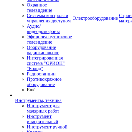
Охранное
телевидение
Системы контроля и
Строи
Электрооборудование
управления доступом
матер
Аудио/
видеодомофоны
Эфирное/спутниковое
телевидение
Оборудование
радиоканальное
Интегрированная
система "ОРИОН"
"Болид"
Радиостанции
Противокражное
оборудование
Ещё
Инструменты, техника
Инструмент для
малярных работ
Инструмент
измерительный
Инструмент ручной