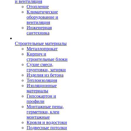
и вентиляция
Отопление
Климатические
оборудование и
вентиляция
Инженерная
сантехника
Строительные материалы
Металлопрокат
Кирпич и
строительные блоки
Сухие смеси,
грунтовки, затирки
Изделия из бетона
Теплоизоляция
Изоляционные
материалы
Гипсокартон и
профили
Монтажные пены,
герметики, клеи
монтажные
Кровля и водостоки
Подвесные потолки