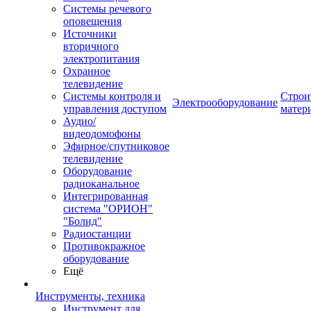
Системы речевого
оповещения
Источники
вторичного
электропитания
Охранное
телевидение
Системы контроля и
Строи
Электрооборудование
управления доступом
матер
Аудио/
видеодомофоны
Эфирное/спутниковое
телевидение
Оборудование
радиоканальное
Интегрированная
система "ОРИОН"
"Болид"
Радиостанции
Противокражное
оборудование
Ещё
Инструменты, техника
Инструмент для