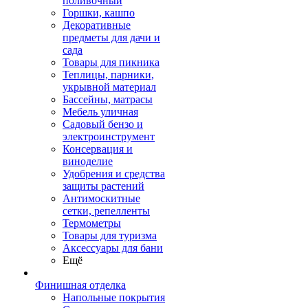
поливочный
Горшки, кашпо
Декоративные
предметы для дачи и
сада
Товары для пикника
Теплицы, парники,
укрывной материал
Бассейны, матрасы
Мебель уличная
Садовый бензо и
электроинструмент
Консервация и
виноделие
Удобрения и средства
защиты растений
Антимоскитные
сетки, репелленты
Термометры
Товары для туризма
Аксессуары для бани
Ещё
Финишная отделка
Напольные покрытия