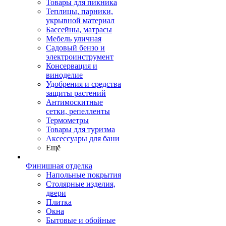
Товары для пикника
Теплицы, парники,
укрывной материал
Бассейны, матрасы
Мебель уличная
Садовый бензо и
электроинструмент
Консервация и
виноделие
Удобрения и средства
защиты растений
Антимоскитные
сетки, репелленты
Термометры
Товары для туризма
Аксессуары для бани
Ещё
Финишная отделка
Напольные покрытия
Столярные изделия,
двери
Плитка
Окна
Бытовые и обойные