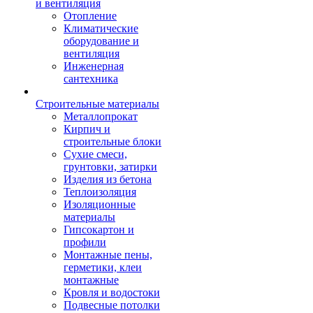
и вентиляция
Отопление
Климатические
оборудование и
вентиляция
Инженерная
сантехника
Строительные материалы
Металлопрокат
Кирпич и
строительные блоки
Сухие смеси,
грунтовки, затирки
Изделия из бетона
Теплоизоляция
Изоляционные
материалы
Гипсокартон и
профили
Монтажные пены,
герметики, клеи
монтажные
Кровля и водостоки
Подвесные потолки