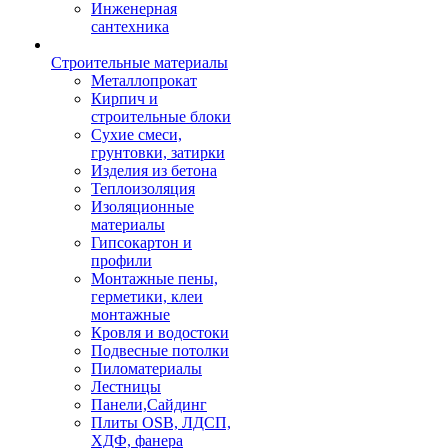
Инженерная
сантехника
Строительные материалы
Металлопрокат
Кирпич и
строительные блоки
Сухие смеси,
грунтовки, затирки
Изделия из бетона
Теплоизоляция
Изоляционные
материалы
Гипсокартон и
профили
Монтажные пены,
герметики, клеи
монтажные
Кровля и водостоки
Подвесные потолки
Пиломатериалы
Лестницы
Панели,Сайдинг
Плиты OSB, ЛДСП,
ХДФ, фанера