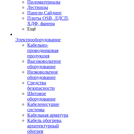
Пиломатериалы
Лестницы
Панели,Сайдинг
Плиты OSB, ЛДСП,
ХДФ, фанера
Ещё
Электрооборудование
Кабельно-
проводниковая
продукция
Высоковольтное
оборудование
Низковольтное
оборудование
Средства
безопасности
Щитовое
оборудование
Кабеленесущие
системы
Кабельная арматура
Кабель обогрева,
архитектурный
обогрев