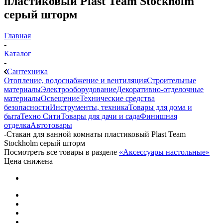
пластиковый Plast Team Stockholm
серый шторм
Главная
-
Каталог
-
Сантехника
Отопление, водоснабжение и вентиляция
Строительные
материалы
Электрооборудование
Декоративно-отделочные
материалы
Освещение
Технические средства
безопасности
Инструменты, техника
Товары для дома и
быта
Техно Сити
Товары для дачи и сада
Финишная
отделка
Автотовары
-
Стакан для ванной комнаты пластиковый Plast Team
Stockholm серый шторм
Посмотреть все товары в разделе
«Аксессуары настольные»
Цена снижена