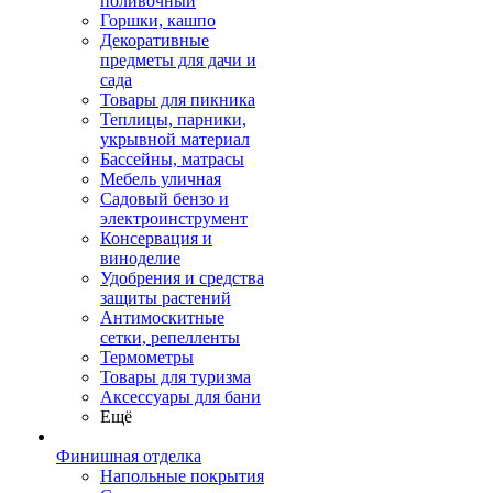
поливочный
Горшки, кашпо
Декоративные
предметы для дачи и
сада
Товары для пикника
Теплицы, парники,
укрывной материал
Бассейны, матрасы
Мебель уличная
Садовый бензо и
электроинструмент
Консервация и
виноделие
Удобрения и средства
защиты растений
Антимоскитные
сетки, репелленты
Термометры
Товары для туризма
Аксессуары для бани
Ещё
Финишная отделка
Напольные покрытия