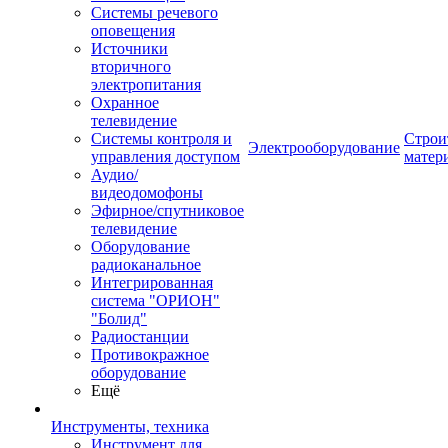
Системы речевого
оповещения
Источники
вторичного
электропитания
Охранное
телевидение
Системы контроля и
Строи
Электрооборудование
управления доступом
матер
Аудио/
видеодомофоны
Эфирное/спутниковое
телевидение
Оборудование
радиоканальное
Интегрированная
система "ОРИОН"
"Болид"
Радиостанции
Противокражное
оборудование
Ещё
Инструменты, техника
Инструмент для