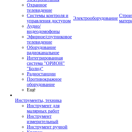
Охранное
телевидение
Системы контроля и
Строи
Электрооборудование
управления доступом
матер
Аудио/
видеодомофоны
Эфирное/спутниковое
телевидение
Оборудование
радиоканальное
Интегрированная
система "ОРИОН"
"Болид"
Радиостанции
Противокражное
оборудование
Ещё
Инструменты, техника
Инструмент для
малярных работ
Инструмент
измерительный
Инструмент ручной