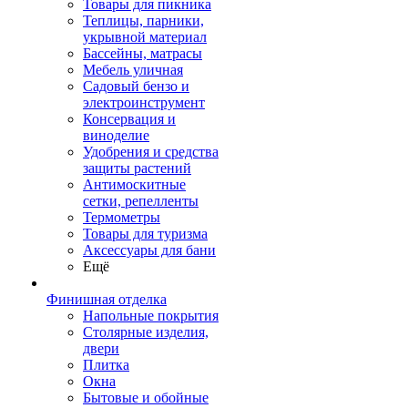
Товары для пикника
Теплицы, парники,
укрывной материал
Бассейны, матрасы
Мебель уличная
Садовый бензо и
электроинструмент
Консервация и
виноделие
Удобрения и средства
защиты растений
Антимоскитные
сетки, репелленты
Термометры
Товары для туризма
Аксессуары для бани
Ещё
Финишная отделка
Напольные покрытия
Столярные изделия,
двери
Плитка
Окна
Бытовые и обойные