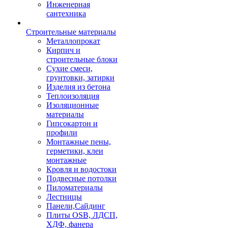
Инженерная
сантехника
Строительные материалы
Металлопрокат
Кирпич и
строительные блоки
Сухие смеси,
грунтовки, затирки
Изделия из бетона
Теплоизоляция
Изоляционные
материалы
Гипсокартон и
профили
Монтажные пены,
герметики, клеи
монтажные
Кровля и водостоки
Подвесные потолки
Пиломатериалы
Лестницы
Панели,Сайдинг
Плиты OSB, ЛДСП,
ХДФ, фанера