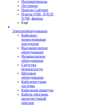
Пиломатериалы
Лестницы
Панели,Сайдинг
Плиты OSB, ЛДСП,
ХДФ, фанера
Ещё
Электрооборудование
Кабельно-
проводниковая
продукция
Высоковольтное
оборудование
Низковольтное
оборудование
Средства
безопасности
Щитовое
оборудование
Кабеленесущие
системы
Кабельная арматура
Кабель обогрева,
архитектурный
обогрев