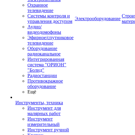
Охранное
телевидение
Системы контроля и
Строи
Электрооборудование
управления доступом
матер
Аудио/
видеодомофоны
Эфирное/спутниковое
телевидение
Оборудование
радиоканальное
Интегрированная
система "ОРИОН"
"Болид"
Радиостанции
Противокражное
оборудование
Ещё
Инструменты, техника
Инструмент для
малярных работ
Инструмент
измерительный
Инструмент ручной