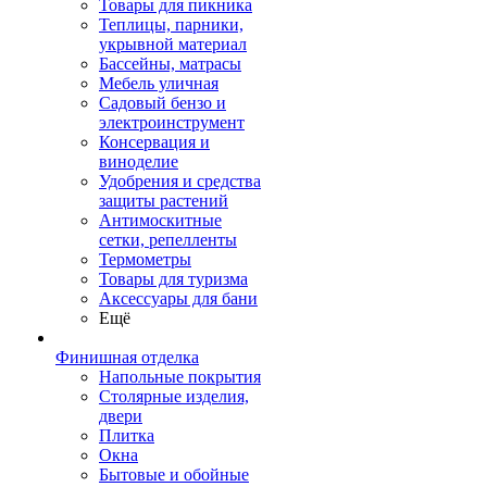
Товары для пикника
Теплицы, парники,
укрывной материал
Бассейны, матрасы
Мебель уличная
Садовый бензо и
электроинструмент
Консервация и
виноделие
Удобрения и средства
защиты растений
Антимоскитные
сетки, репелленты
Термометры
Товары для туризма
Аксессуары для бани
Ещё
Финишная отделка
Напольные покрытия
Столярные изделия,
двери
Плитка
Окна
Бытовые и обойные