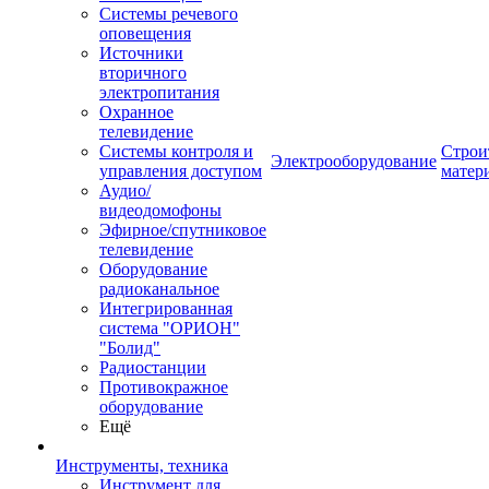
Системы речевого
оповещения
Источники
вторичного
электропитания
Охранное
телевидение
Системы контроля и
Строи
Электрооборудование
управления доступом
матер
Аудио/
видеодомофоны
Эфирное/спутниковое
телевидение
Оборудование
радиоканальное
Интегрированная
система "ОРИОН"
"Болид"
Радиостанции
Противокражное
оборудование
Ещё
Инструменты, техника
Инструмент для