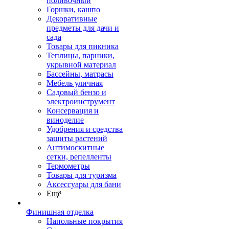
поливочный
Горшки, кашпо
Декоративные
предметы для дачи и
сада
Товары для пикника
Теплицы, парники,
укрывной материал
Бассейны, матрасы
Мебель уличная
Садовый бензо и
электроинструмент
Консервация и
виноделие
Удобрения и средства
защиты растений
Антимоскитные
сетки, репелленты
Термометры
Товары для туризма
Аксессуары для бани
Ещё
Финишная отделка
Напольные покрытия