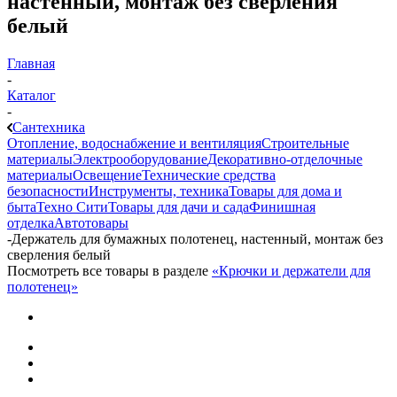
настенный, монтаж без сверления
белый
Главная
-
Каталог
-
Сантехника
Отопление, водоснабжение и вентиляция
Строительные
материалы
Электрооборудование
Декоративно-отделочные
материалы
Освещение
Технические средства
безопасности
Инструменты, техника
Товары для дома и
быта
Техно Сити
Товары для дачи и сада
Финишная
отделка
Автотовары
-
Держатель для бумажных полотенец, настенный, монтаж без
сверления белый
Посмотреть все товары в разделе
«Крючки и держатели для
полотенец»