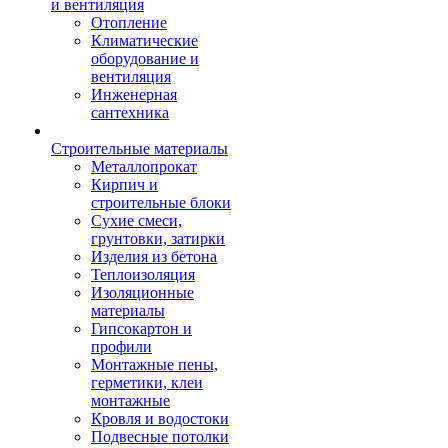
и вентиляция
Отопление
Климатические
оборудование и
вентиляция
Инженерная
сантехника
Строительные материалы
Металлопрокат
Кирпич и
строительные блоки
Сухие смеси,
грунтовки, затирки
Изделия из бетона
Теплоизоляция
Изоляционные
материалы
Гипсокартон и
профили
Монтажные пены,
герметики, клеи
монтажные
Кровля и водостоки
Подвесные потолки