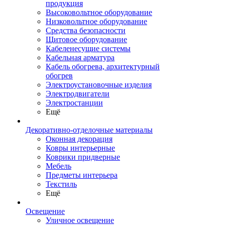
продукция
Высоковольтное оборудование
Низковольтное оборудование
Средства безопасности
Щитовое оборудование
Кабеленесущие системы
Кабельная арматура
Кабель обогрева, архитектурный
обогрев
Электроустановочные изделия
Электродвигатели
Электростанции
Ещё
Декоративно-отделочные материалы
Оконная декорация
Ковры интерьерные
Коврики придверные
Мебель
Предметы интерьера
Текстиль
Ещё
Освещение
Уличное освещение