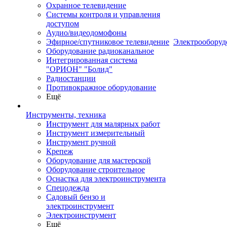
Охранное телевидение
Системы контроля и управления
доступом
Аудио/видеодомофоны
Эфирное/спутниковое телевидение
Электрооборуд
Оборудование радиоканальное
Интегрированная система
"ОРИОН" "Болид"
Радиостанции
Противокражное оборудование
Ещё
Инструменты, техника
Инструмент для малярных работ
Инструмент измерительный
Инструмент ручной
Крепеж
Оборудование для мастерской
Оборудование строительное
Оснастка для электроинструмента
Спецодежда
Садовый бензо и
электроинструмент
Электроинструмент
Ещё