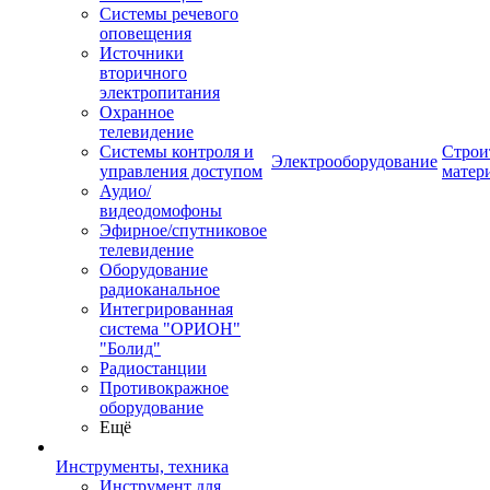
Системы речевого
оповещения
Источники
вторичного
электропитания
Охранное
телевидение
Системы контроля и
Строи
Электрооборудование
управления доступом
матер
Аудио/
видеодомофоны
Эфирное/спутниковое
телевидение
Оборудование
радиоканальное
Интегрированная
система "ОРИОН"
"Болид"
Радиостанции
Противокражное
оборудование
Ещё
Инструменты, техника
Инструмент для