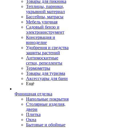
Товары для пикника
Теплицы, парники,
укрывной материал
Бассейны, матрасы
Мебель уличная
Садовый бензо и
электроинструмент
Консервация и
виноделие
Удобрения и средства
защиты растений
Антимоскитные
сетки, репелленты
Термометры
Товары для туризма
Аксессуары для бани
Ещё
Финишная отделка
Напольные покрытия
Столярные изделия,
двери
Плитка
Окна
Бытовые и обойные