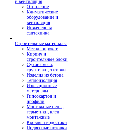
и вентиляция
Отопление
Климатические
оборудование и
вентиляция
Инженерная
сантехника
Строительные материалы
Металлопрокат
Кирпич и
строительные блоки
Сухие смеси,
грунтовки, затирки
Изделия из бетона
Теплоизоляция
Изоляционные
материалы
Гипсокартон и
профили
Монтажные пены,
герметики, клеи
монтажные
Кровля и водостоки
Подвесные потолки