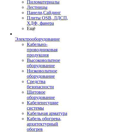
Пиломатериалы
Лестницы
Панели,Сайдинг
Плиты OSB, ЛДСП,
ХДФ, фанера
Ещё
Электрооборудование
Кабельно-
проводниковая
продукция
Высоковольтное
оборудование
Низковольтное
оборудование
Средства
безопасности
Щитовое
оборудование
Кабеленесущие
системы
Кабельная арматура
Кабель обогрева,
архитектурный
обогрев