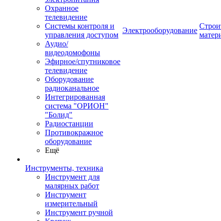
Охранное
телевидение
Системы контроля и
Строи
Электрооборудование
управления доступом
матер
Аудио/
видеодомофоны
Эфирное/спутниковое
телевидение
Оборудование
радиоканальное
Интегрированная
система "ОРИОН"
"Болид"
Радиостанции
Противокражное
оборудование
Ещё
Инструменты, техника
Инструмент для
малярных работ
Инструмент
измерительный
Инструмент ручной