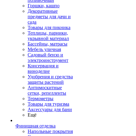
поливочный
Горшки, кашпо
Декоративные
предметы для дачи и
сада
Товары для пикника
Теплицы, парники,
укрывной материал
Бассейны, матрасы
Мебель уличная
Садовый бензо и
электроинструмент
Консервация и
виноделие
Удобрения и средства
защиты растений
Антимоскитные
сетки, репелленты
Термометры
Товары для туризма
Аксессуары для бани
Ещё
Финишная отделка
Напольные покрытия