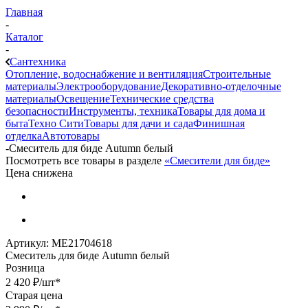
Главная
-
Каталог
-
Сантехника
Отопление, водоснабжение и вентиляция
Строительные
материалы
Электрооборудование
Декоративно-отделочные
материалы
Освещение
Технические средства
безопасности
Инструменты, техника
Товары для дома и
быта
Техно Сити
Товары для дачи и сада
Финишная
отделка
Автотовары
-
Смеситель для биде Autumn белый
Посмотреть все товары в разделе
«Смесители для биде»
Цена снижена
Артикул:
МЕ21704618
Смеситель для биде Autumn белый
Розница
2 420
₽
/шт
*
Старая цена