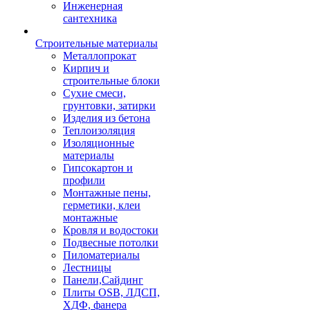
Инженерная
сантехника
Строительные материалы
Металлопрокат
Кирпич и
строительные блоки
Сухие смеси,
грунтовки, затирки
Изделия из бетона
Теплоизоляция
Изоляционные
материалы
Гипсокартон и
профили
Монтажные пены,
герметики, клеи
монтажные
Кровля и водостоки
Подвесные потолки
Пиломатериалы
Лестницы
Панели,Сайдинг
Плиты OSB, ЛДСП,
ХДФ, фанера