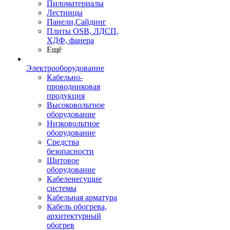
Пиломатериалы
Лестницы
Панели,Сайдинг
Плиты OSB, ЛДСП,
ХДФ, фанера
Ещё
Электрооборудование
Кабельно-
проводниковая
продукция
Высоковольтное
оборудование
Низковольтное
оборудование
Средства
безопасности
Щитовое
оборудование
Кабеленесущие
системы
Кабельная арматура
Кабель обогрева,
архитектурный
обогрев