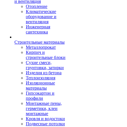
и вентиляция
Отопление
Климатические
оборудование и
вентиляция
Инженерная
сантехника
Строительные материалы
Металлопрокат
Кирпич и
строительные блоки
Сухие смеси,
грунтовки, затирки
Изделия из бетона
Теплоизоляция
Изоляционные
материалы
Гипсокартон и
профили
Монтажные пены,
герметики, клеи
монтажные
Кровля и водостоки
Подвесные потолки