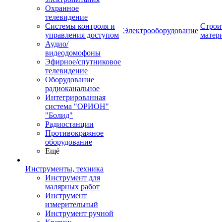
Охранное
телевидение
Системы контроля и
Строи
Электрооборудование
управления доступом
матер
Аудио/
видеодомофоны
Эфирное/спутниковое
телевидение
Оборудование
радиоканальное
Интегрированная
система "ОРИОН"
"Болид"
Радиостанции
Противокражное
оборудование
Ещё
Инструменты, техника
Инструмент для
малярных работ
Инструмент
измерительный
Инструмент ручной