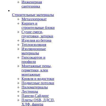
Инженерная
сантехника
Строительные материалы
Металлопрокат
Кирпич и
строительные блоки
Сухие смеси,
грунтовки, затирки
Изделия из бетона
Теплоизоляция
Изоляционные
материалы
Гипсокартон и
профили
Монтажные пены,
герметики, клеи
монтажные
Кровля и водостоки
Подвесные потолки
Пиломатериалы
Лестницы
Панели,Сайдинг
Плиты OSB, ЛДСП,
ХДФ, фанера