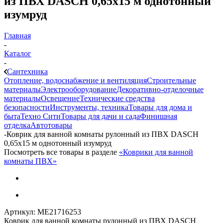
из ПВХ DASCH 0,65х15 м однотонный
изумруд
Главная
-
Каталог
-
Сантехника
Отопление, водоснабжение и вентиляция
Строительные
материалы
Электрооборудование
Декоративно-отделочные
материалы
Освещение
Технические средства
безопасности
Инструменты, техника
Товары для дома и
быта
Техно Сити
Товары для дачи и сада
Финишная
отделка
Автотовары
-
Коврик для ванной комнаты рулонный из ПВХ DASCH
0,65х15 м однотонный изумруд
Посмотреть все товары в разделе
«Коврики для ванной
комнаты ПВХ»
Артикул:
МЕ21716253
Коврик для ванной комнаты рулонный из ПВХ DASCH