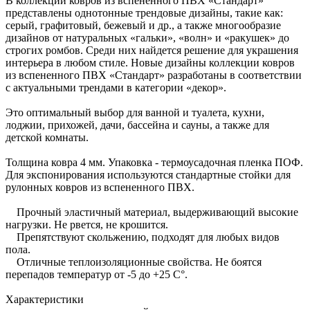
В коллекции ковров из вспененного ПВХ «Стандарт»
представлены однотонные трендовые дизайны, такие как:
серый, графитовый, бежевый и др., а также многообразие
дизайнов от натуральных «гальки», «волн» и «ракушек» до
строгих ромбов. Среди них найдется решение для украшения
интерьера в любом стиле. Новые дизайны коллекции ковров
из вспененного ПВХ «Стандарт» разработаны в соответствии
с актуальными трендами в категории «декор».
Это оптимальный выбор для ванной и туалета, кухни,
лоджии, прихожей, дачи, бассейна и сауны, а также для
детской комнаты.
Толщина ковра 4 мм. Упаковка - термоусадочная пленка ПОФ.
Для экспонирования используются стандартные стойки для
рулонных ковров из вспененного ПВХ.
Прочный эластичный материал, выдерживающий высокие
нагрузки. Не рвется, не крошится.
Препятствуют скольжению, подходят для любых видов
пола.
Отличные теплоизоляционные свойства. Не боятся
перепадов температур от -5 до +25 C°.
Характеристики