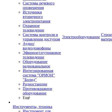
Системы речевого
оповещения
Источники
вторичного
электропитания
Охранное
телевидение
Системы контроля и
Строи
Электрооборудование
управления доступом
матер
Аудио/
видеодомофоны
Эфирное/спутниковое
телевидение
Оборудование
радиоканальное
Интегрированная
система "ОРИОН"
"Болид"
Радиостанции
Противокражное
оборудование
Ещё
Инструменты, техника
Инструмент для