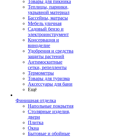
Товары для пикника
Теплицы, парники,
укрывной материал
Бассейны, матрасы
Мебель уличная
Садовый бензо и
электроинструмент
Консервация и
виноделие
Удобрения и средства
защиты растений
Антимоскитные
сетки, репелленты
Термометры
Товары для туризма
Аксессуары для бани
Ещё
Финишная отделка
Напольные покрытия
Столярные изделия,
двери
Плитка
Окна
Бытовые и обойные