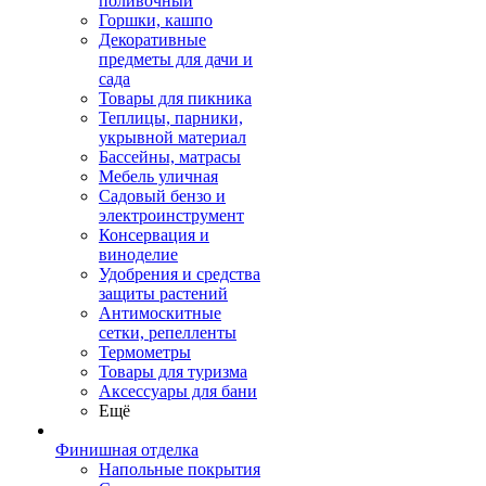
поливочный
Горшки, кашпо
Декоративные
предметы для дачи и
сада
Товары для пикника
Теплицы, парники,
укрывной материал
Бассейны, матрасы
Мебель уличная
Садовый бензо и
электроинструмент
Консервация и
виноделие
Удобрения и средства
защиты растений
Антимоскитные
сетки, репелленты
Термометры
Товары для туризма
Аксессуары для бани
Ещё
Финишная отделка
Напольные покрытия