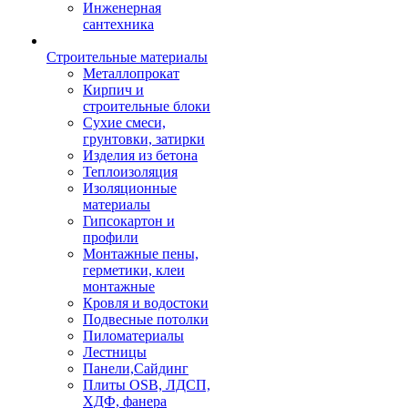
Инженерная
сантехника
Строительные материалы
Металлопрокат
Кирпич и
строительные блоки
Сухие смеси,
грунтовки, затирки
Изделия из бетона
Теплоизоляция
Изоляционные
материалы
Гипсокартон и
профили
Монтажные пены,
герметики, клеи
монтажные
Кровля и водостоки
Подвесные потолки
Пиломатериалы
Лестницы
Панели,Сайдинг
Плиты OSB, ЛДСП,
ХДФ, фанера