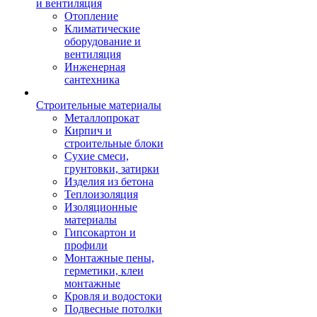
и вентиляция
Отопление
Климатические
оборудование и
вентиляция
Инженерная
сантехника
Строительные материалы
Металлопрокат
Кирпич и
строительные блоки
Сухие смеси,
грунтовки, затирки
Изделия из бетона
Теплоизоляция
Изоляционные
материалы
Гипсокартон и
профили
Монтажные пены,
герметики, клеи
монтажные
Кровля и водостоки
Подвесные потолки