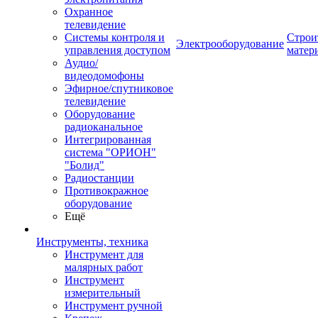
Охранное
телевидение
Системы контроля и
Строи
Электрооборудование
управления доступом
матер
Аудио/
видеодомофоны
Эфирное/спутниковое
телевидение
Оборудование
радиоканальное
Интегрированная
система "ОРИОН"
"Болид"
Радиостанции
Противокражное
оборудование
Ещё
Инструменты, техника
Инструмент для
малярных работ
Инструмент
измерительный
Инструмент ручной