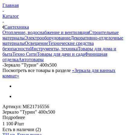
Главная
-
Каталог
-
Сантехника
Отопление, водоснабжение и вентиляция
Строительные
материалы
Электрооборудование
Декоративно-отделочные
материалы
Освещение
Технические средства
безопасности
Инструменты, техника
Товары для дома и
быта
Техно Сити
Товары для дачи и сада
Финишная
отделка
Автотовары
-
Зеркало "Турин" 400х500
Посмотреть все товары в разделе
«Зеркала для ванных
комнат»
Артикул:
МЕ21716556
Зеркало "Турин" 400х500
Подробнее
1 100
₽
/шт
Есть в наличии
(2)
ТЦ ул. Емельянова