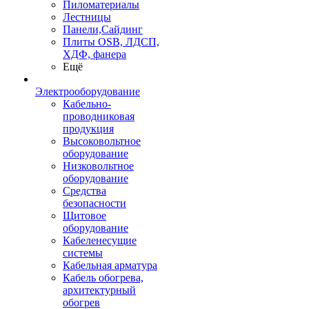
Пиломатериалы
Лестницы
Панели,Сайдинг
Плиты OSB, ЛДСП,
ХДФ, фанера
Ещё
Электрооборудование
Кабельно-
проводниковая
продукция
Высоковольтное
оборудование
Низковольтное
оборудование
Средства
безопасности
Щитовое
оборудование
Кабеленесущие
системы
Кабельная арматура
Кабель обогрева,
архитектурный
обогрев