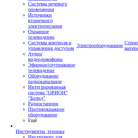
Системы речевого
оповещения
Источники
вторичного
электропитания
Охранное
телевидение
Системы контроля и
Строи
Электрооборудование
управления доступом
матер
Аудио/
видеодомофоны
Эфирное/спутниковое
телевидение
Оборудование
радиоканальное
Интегрированная
система "ОРИОН"
"Болид"
Радиостанции
Противокражное
оборудование
Ещё
Инструменты, техника
Инструмент для