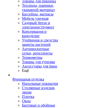
Товары для пикника
Теплицы, парники,
укрывной материал
Бассейны, матрасы
Мебель уличная
Садовый бензо и
электроинструмент
Консервация и
виноделие
Удобрения и средства
защиты растений
Антимоскитные
сетки, репелленты
Термометры
Товары для туризма
Аксессуары для бани
Ещё
Финишная отделка
Напольные покрытия
Столярные изделия,
двери
Плитка
Окна
Бытовые и обойные