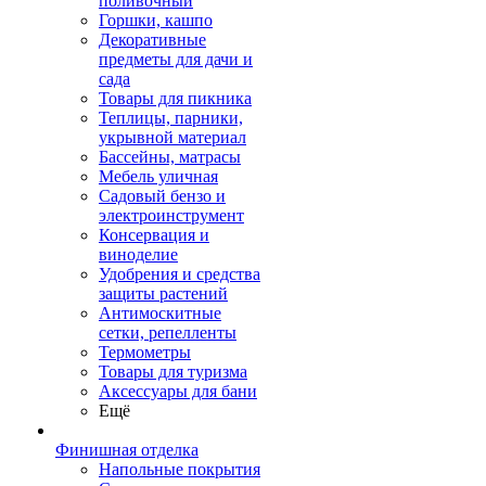
поливочный
Горшки, кашпо
Декоративные
предметы для дачи и
сада
Товары для пикника
Теплицы, парники,
укрывной материал
Бассейны, матрасы
Мебель уличная
Садовый бензо и
электроинструмент
Консервация и
виноделие
Удобрения и средства
защиты растений
Антимоскитные
сетки, репелленты
Термометры
Товары для туризма
Аксессуары для бани
Ещё
Финишная отделка
Напольные покрытия