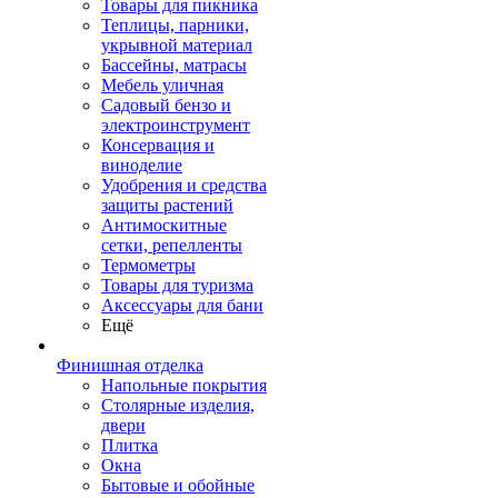
Товары для пикника
Теплицы, парники,
укрывной материал
Бассейны, матрасы
Мебель уличная
Садовый бензо и
электроинструмент
Консервация и
виноделие
Удобрения и средства
защиты растений
Антимоскитные
сетки, репелленты
Термометры
Товары для туризма
Аксессуары для бани
Ещё
Финишная отделка
Напольные покрытия
Столярные изделия,
двери
Плитка
Окна
Бытовые и обойные