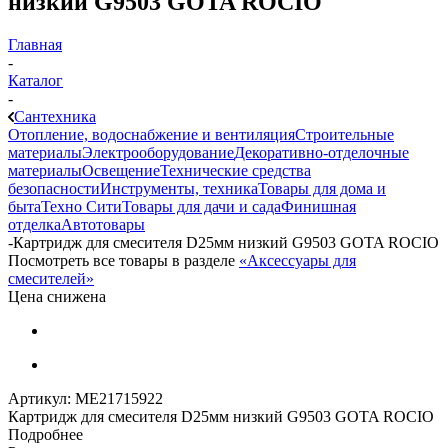
низкий G9503 GOTA ROCIO
Главная
-
Каталог
-
Сантехника
Отопление, водоснабжение и вентиляция
Строительные
материалы
Электрооборудование
Декоративно-отделочные
материалы
Освещение
Технические средства
безопасности
Инструменты, техника
Товары для дома и
быта
Техно Сити
Товары для дачи и сада
Финишная
отделка
Автотовары
-
Картридж для смесителя D25мм низкий G9503 GOTA ROCIO
Посмотреть все товары в разделе
«Аксессуары для
смесителей»
Цена снижена
Артикул:
МЕ21715922
Картридж для смесителя D25мм низкий G9503 GOTA ROCIO
Подробнее