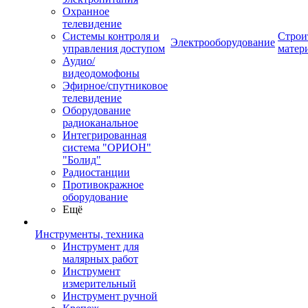
Охранное
телевидение
Системы контроля и
Строи
Электрооборудование
управления доступом
матер
Аудио/
видеодомофоны
Эфирное/спутниковое
телевидение
Оборудование
радиоканальное
Интегрированная
система "ОРИОН"
"Болид"
Радиостанции
Противокражное
оборудование
Ещё
Инструменты, техника
Инструмент для
малярных работ
Инструмент
измерительный
Инструмент ручной