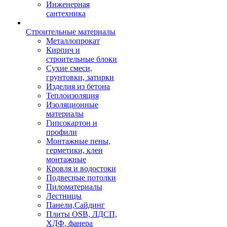
Инженерная
сантехника
Строительные материалы
Металлопрокат
Кирпич и
строительные блоки
Сухие смеси,
грунтовки, затирки
Изделия из бетона
Теплоизоляция
Изоляционные
материалы
Гипсокартон и
профили
Монтажные пены,
герметики, клеи
монтажные
Кровля и водостоки
Подвесные потолки
Пиломатериалы
Лестницы
Панели,Сайдинг
Плиты OSB, ЛДСП,
ХДФ, фанера