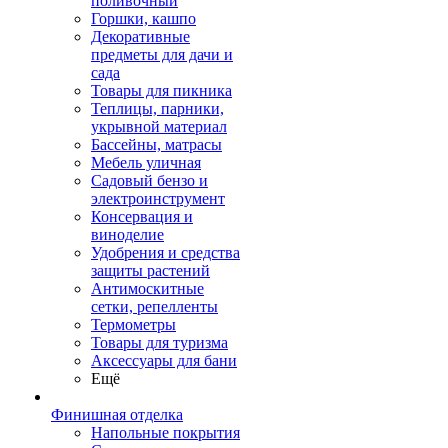
поливочный
Горшки, кашпо
Декоративные
предметы для дачи и
сада
Товары для пикника
Теплицы, парники,
укрывной материал
Бассейны, матрасы
Мебель уличная
Садовый бензо и
электроинструмент
Консервация и
виноделие
Удобрения и средства
защиты растений
Антимоскитные
сетки, репелленты
Термометры
Товары для туризма
Аксессуары для бани
Ещё
Финишная отделка
Напольные покрытия