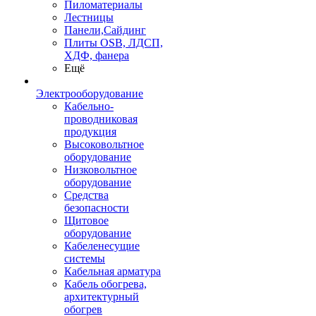
Пиломатериалы
Лестницы
Панели,Сайдинг
Плиты OSB, ЛДСП,
ХДФ, фанера
Ещё
Электрооборудование
Кабельно-
проводниковая
продукция
Высоковольтное
оборудование
Низковольтное
оборудование
Средства
безопасности
Щитовое
оборудование
Кабеленесущие
системы
Кабельная арматура
Кабель обогрева,
архитектурный
обогрев