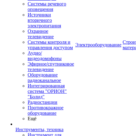
Системы речевого
оповещения
Источники
вторичного
электропитания
Охранное
телевидение
Системы контроля и
Строи
Электрооборудование
управления доступом
матер
Аудио/
видеодомофоны
Эфирное/спутниковое
телевидение
Оборудование
радиоканальное
Интегрированная
система "ОРИОН"
"Болид"
Радиостанции
Противокражное
оборудование
Ещё
Инструменты, техника
Инструмент для