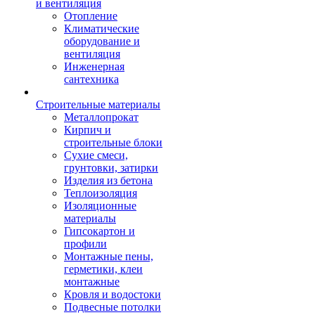
и вентиляция
Отопление
Климатические
оборудование и
вентиляция
Инженерная
сантехника
Строительные материалы
Металлопрокат
Кирпич и
строительные блоки
Сухие смеси,
грунтовки, затирки
Изделия из бетона
Теплоизоляция
Изоляционные
материалы
Гипсокартон и
профили
Монтажные пены,
герметики, клеи
монтажные
Кровля и водостоки
Подвесные потолки