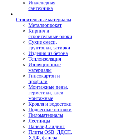
Инженерная
сантехника
Строительные материалы
Металлопрокат
Кирпич и
строительные блоки
Сухие смеси,
грунтовки, затирки
Изделия из бетона
Теплоизоляция
Изоляционные
материалы
Гипсокартон и
профили
Монтажные пены,
герметики, клеи
монтажные
Кровля и водостоки
Подвесные потолки
Пиломатериалы
Лестницы
Панели,Сайдинг
Плиты OSB, ЛДСП,
ХДФ, фанера