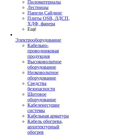
Пиломатериалы
Лестницы
Панели,Сайдинг
Плиты OSB, ЛДСП,
ХДФ, фанера
Ещё
Электрооборудование
Кабельно-
проводниковая
продукция
Высоковольтное
оборудование
Низковольтное
оборудование
Средства
безопасности
Щитовое
оборудование
Кабеленесущие
системы
Кабельная арматура
Кабель обогрева,
архитектурный
обогрев