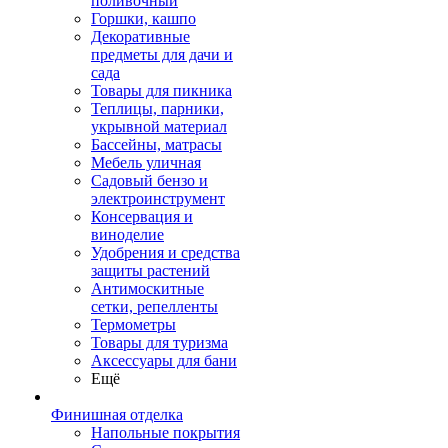
поливочный
Горшки, кашпо
Декоративные
предметы для дачи и
сада
Товары для пикника
Теплицы, парники,
укрывной материал
Бассейны, матрасы
Мебель уличная
Садовый бензо и
электроинструмент
Консервация и
виноделие
Удобрения и средства
защиты растений
Антимоскитные
сетки, репелленты
Термометры
Товары для туризма
Аксессуары для бани
Ещё
Финишная отделка
Напольные покрытия