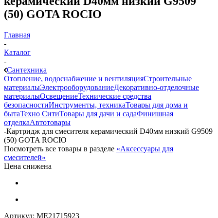
керамический D40мм низкий G9509
(50) GOTA ROCIO
Главная
-
Каталог
-
Сантехника
Отопление, водоснабжение и вентиляция
Строительные
материалы
Электрооборудование
Декоративно-отделочные
материалы
Освещение
Технические средства
безопасности
Инструменты, техника
Товары для дома и
быта
Техно Сити
Товары для дачи и сада
Финишная
отделка
Автотовары
-
Картридж для смесителя керамический D40мм низкий G9509
(50) GOTA ROCIO
Посмотреть все товары в разделе
«Аксессуары для
смесителей»
Цена снижена
Артикул:
МЕ21715923