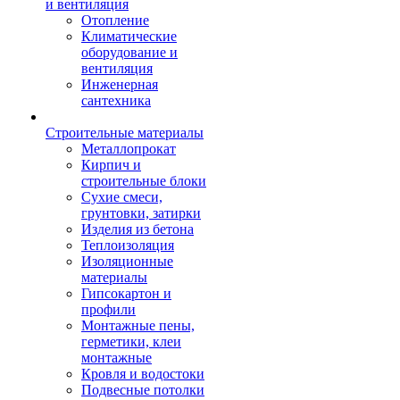
и вентиляция
Отопление
Климатические
оборудование и
вентиляция
Инженерная
сантехника
Строительные материалы
Металлопрокат
Кирпич и
строительные блоки
Сухие смеси,
грунтовки, затирки
Изделия из бетона
Теплоизоляция
Изоляционные
материалы
Гипсокартон и
профили
Монтажные пены,
герметики, клеи
монтажные
Кровля и водостоки
Подвесные потолки