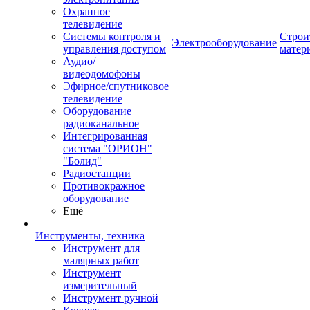
Охранное
телевидение
Системы контроля и
Строи
Электрооборудование
управления доступом
матер
Аудио/
видеодомофоны
Эфирное/спутниковое
телевидение
Оборудование
радиоканальное
Интегрированная
система "ОРИОН"
"Болид"
Радиостанции
Противокражное
оборудование
Ещё
Инструменты, техника
Инструмент для
малярных работ
Инструмент
измерительный
Инструмент ручной