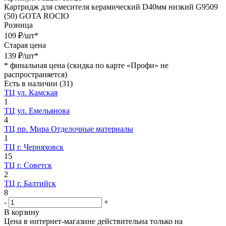
Картридж для смесителя керамический D40мм низкий G9509
(50) GOTA ROCIO
Розница
109
₽
/шт
*
Старая цена
139
₽
/шт
*
*
финальная цена (скидка по карте «Профи» не
распространяется)
Есть в наличии
(31)
ТЦ ул. Камская
1
ТЦ ул. Емельянова
4
ТЦ пр. Мира Отделочные материалы
1
ТЦ г. Черняховск
15
ТЦ г. Советск
2
ТЦ г. Балтийск
8
-
+
В корзину
Цена в интернет-магазине действительна только на