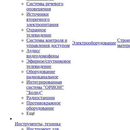
Системы речевого
оповещения
Источники
вторичного
электропитания
Охранное
телевидение
Системы контроля и
Строи
Электрооборудование
управления доступом
матер
Аудио/
видеодомофоны
Эфирное/спутниковое
телевидение
Оборудование
радиоканальное
Интегрированная
система "ОРИОН"
"Болид"
Радиостанции
Противокражное
оборудование
Ещё
Инструменты, техника
Инструмент для