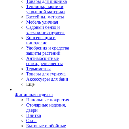
Товары для пикника
Теплицы, парники,
укрывной материал
Бассейны, матрасы
Мебель уличная
Садовый бензо и
электроинструмент
Консервация и
виноделие
Удобрения и средства
защиты растений
Антимоскитные
сетки, репелленты
Термометры
Товары для туризма
Аксессуары для бани
Ещё
Финишная отделка
Напольные покрытия
Столярные изделия,
двери
Плитка
Окна
Бытовые и обойные