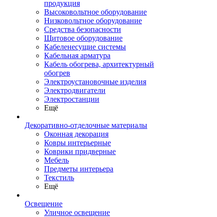
продукция
Высоковольтное оборудование
Низковольтное оборудование
Средства безопасности
Щитовое оборудование
Кабеленесущие системы
Кабельная арматура
Кабель обогрева, архитектурный
обогрев
Электроустановочные изделия
Электродвигатели
Электростанции
Ещё
Декоративно-отделочные материалы
Оконная декорация
Ковры интерьерные
Коврики придверные
Мебель
Предметы интерьера
Текстиль
Ещё
Освещение
Уличное освещение