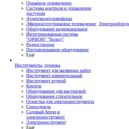
Охранное телевидение
Системы контроля и управления
доступом
Аудио/видеодомофоны
Эфирное/спутниковое телевидение
Электрооборуд
Оборудование радиоканальное
Интегрированная система
"ОРИОН" "Болид"
Радиостанции
Противокражное оборудование
Ещё
Инструменты, техника
Инструмент для малярных работ
Инструмент измерительный
Инструмент ручной
Крепеж
Оборудование для мастерской
Оборудование строительное
Оснастка для электроинструмента
Спецодежда
Садовый бензо и
электроинструмент
Электроинструмент
Ещё