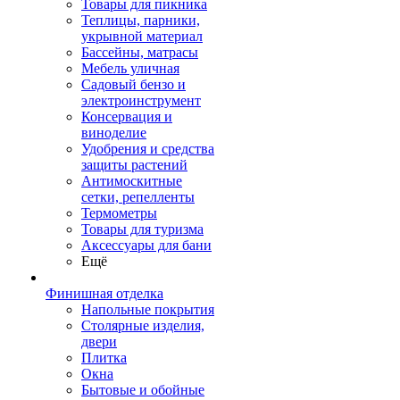
Товары для пикника
Теплицы, парники,
укрывной материал
Бассейны, матрасы
Мебель уличная
Садовый бензо и
электроинструмент
Консервация и
виноделие
Удобрения и средства
защиты растений
Антимоскитные
сетки, репелленты
Термометры
Товары для туризма
Аксессуары для бани
Ещё
Финишная отделка
Напольные покрытия
Столярные изделия,
двери
Плитка
Окна
Бытовые и обойные