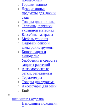
поливочный
Горшки, кашпо
Декоративные
предметы для дачи и
сада
Товары для пикника
Теплицы, парники,
укрывной материал
Бассейны, матрасы
Мебель уличная
Садовый бензо и
электроинструмент
Консервация и
виноделие
Удобрения и средства
защиты растений
Антимоскитные
сетки, репелленты
Термометры
Товары для туризма
Аксессуары для бани
Ещё
Финишная отделка
Напольные покрытия