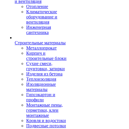
и вентиляция
Отопление
Климатические
оборудование и
вентиляция
Инженерная
сантехника
Строительные материалы
Металлопрокат
Кирпич и
строительные блоки
Сухие смеси,
грунтовки, затирки
Изделия из бетона
Теплоизоляция
Изоляционные
материалы
Гипсокартон и
профили
Монтажные пены,
герметики, клеи
монтажные
Кровля и водостоки
Подвесные потолки