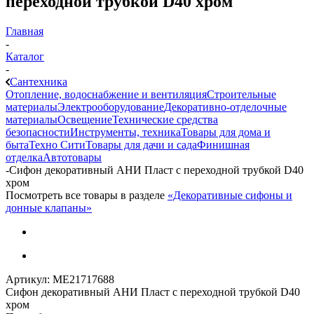
переходной трубкой D40 хром
Главная
-
Каталог
-
Сантехника
Отопление, водоснабжение и вентиляция
Строительные
материалы
Электрооборудование
Декоративно-отделочные
материалы
Освещение
Технические средства
безопасности
Инструменты, техника
Товары для дома и
быта
Техно Сити
Товары для дачи и сада
Финишная
отделка
Автотовары
-
Сифон декоративный АНИ Пласт с переходной трубкой D40
хром
Посмотреть все товары в разделе
«Декоративные сифоны и
донные клапаны»
Артикул:
МЕ21717688
Сифон декоративный АНИ Пласт с переходной трубкой D40
хром