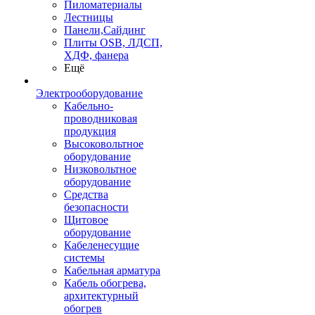
Пиломатериалы
Лестницы
Панели,Сайдинг
Плиты OSB, ЛДСП,
ХДФ, фанера
Ещё
Электрооборудование
Кабельно-
проводниковая
продукция
Высоковольтное
оборудование
Низковольтное
оборудование
Средства
безопасности
Щитовое
оборудование
Кабеленесущие
системы
Кабельная арматура
Кабель обогрева,
архитектурный
обогрев