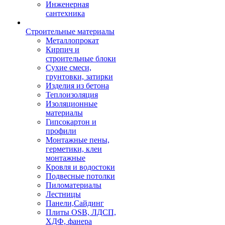
Инженерная
сантехника
Строительные материалы
Металлопрокат
Кирпич и
строительные блоки
Сухие смеси,
грунтовки, затирки
Изделия из бетона
Теплоизоляция
Изоляционные
материалы
Гипсокартон и
профили
Монтажные пены,
герметики, клеи
монтажные
Кровля и водостоки
Подвесные потолки
Пиломатериалы
Лестницы
Панели,Сайдинг
Плиты OSB, ЛДСП,
ХДФ, фанера