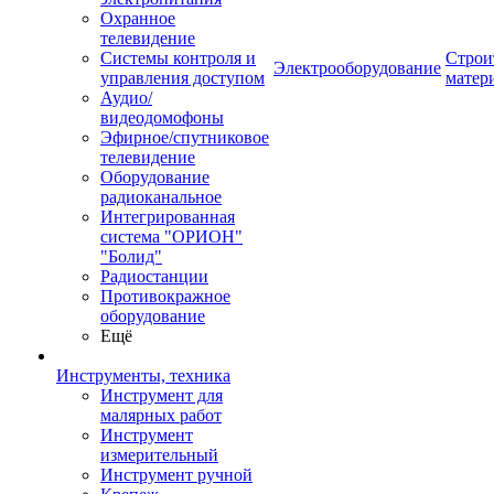
Охранное
телевидение
Системы контроля и
Строи
Электрооборудование
управления доступом
матер
Аудио/
видеодомофоны
Эфирное/спутниковое
телевидение
Оборудование
радиоканальное
Интегрированная
система "ОРИОН"
"Болид"
Радиостанции
Противокражное
оборудование
Ещё
Инструменты, техника
Инструмент для
малярных работ
Инструмент
измерительный
Инструмент ручной