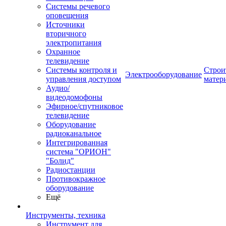
Системы речевого
оповещения
Источники
вторичного
электропитания
Охранное
телевидение
Системы контроля и
Строи
Электрооборудование
управления доступом
матер
Аудио/
видеодомофоны
Эфирное/спутниковое
телевидение
Оборудование
радиоканальное
Интегрированная
система "ОРИОН"
"Болид"
Радиостанции
Противокражное
оборудование
Ещё
Инструменты, техника
Инструмент для