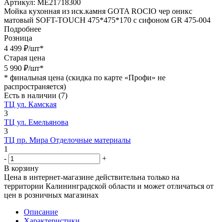
Артикул:
МЕ21718300
Мойка кухонная из иск.камня GOTA ROCIO чер оникс
матовый SOFT-TOUCH 475*475*170 с сифоном GR 475-004
Подробнее
Розница
4 499
₽
/шт
*
Старая цена
5 990
₽
/шт
*
*
финальная цена (скидка по карте «Профи» не
распространяется)
Есть в наличии
(7)
ТЦ ул. Камская
3
ТЦ ул. Емельянова
3
ТЦ пр. Мира Отделочные материалы
1
-
+
В корзину
Цена в интернет-магазине действительна только на
территории Калининградской области и может отличаться от
цен в розничных магазинах
Описание
Характеристики