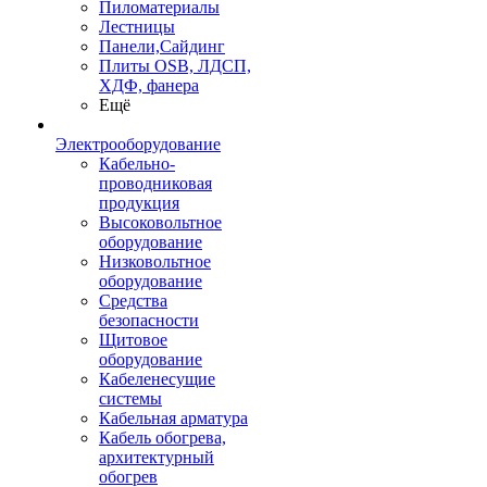
Пиломатериалы
Лестницы
Панели,Сайдинг
Плиты OSB, ЛДСП,
ХДФ, фанера
Ещё
Электрооборудование
Кабельно-
проводниковая
продукция
Высоковольтное
оборудование
Низковольтное
оборудование
Средства
безопасности
Щитовое
оборудование
Кабеленесущие
системы
Кабельная арматура
Кабель обогрева,
архитектурный
обогрев