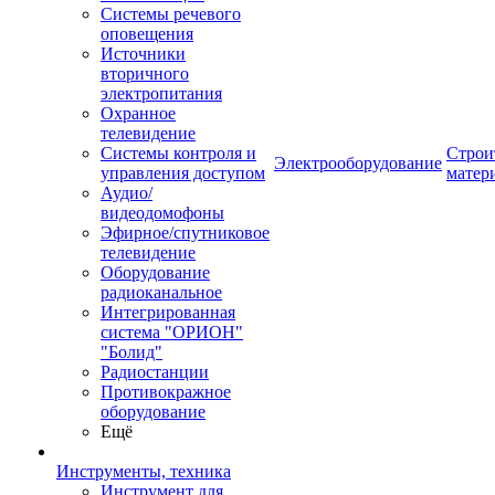
Системы речевого
оповещения
Источники
вторичного
электропитания
Охранное
телевидение
Системы контроля и
Строи
Электрооборудование
управления доступом
матер
Аудио/
видеодомофоны
Эфирное/спутниковое
телевидение
Оборудование
радиоканальное
Интегрированная
система "ОРИОН"
"Болид"
Радиостанции
Противокражное
оборудование
Ещё
Инструменты, техника
Инструмент для