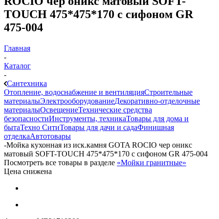
ROCIO чер оникс матовый SOFT-
TOUCH 475*475*170 с сифоном GR
475-004
Главная
-
Каталог
-
Сантехника
Отопление, водоснабжение и вентиляция
Строительные
материалы
Электрооборудование
Декоративно-отделочные
материалы
Освещение
Технические средства
безопасности
Инструменты, техника
Товары для дома и
быта
Техно Сити
Товары для дачи и сада
Финишная
отделка
Автотовары
-
Мойка кухонная из иск.камня GOTA ROCIO чер оникс
матовый SOFT-TOUCH 475*475*170 с сифоном GR 475-004
Посмотреть все товары в разделе
«Мойки гранитные»
Цена снижена