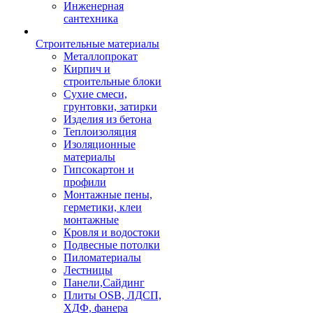
Инженерная
сантехника
Строительные материалы
Металлопрокат
Кирпич и
строительные блоки
Сухие смеси,
грунтовки, затирки
Изделия из бетона
Теплоизоляция
Изоляционные
материалы
Гипсокартон и
профили
Монтажные пены,
герметики, клеи
монтажные
Кровля и водостоки
Подвесные потолки
Пиломатериалы
Лестницы
Панели,Сайдинг
Плиты OSB, ЛДСП,
ХДФ, фанера