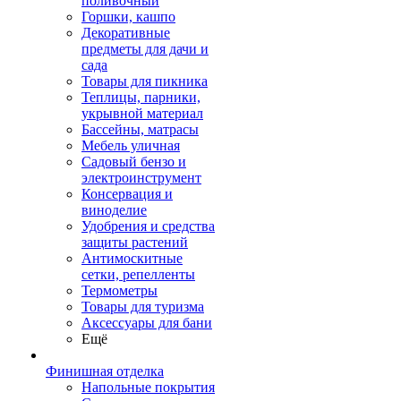
поливочный
Горшки, кашпо
Декоративные
предметы для дачи и
сада
Товары для пикника
Теплицы, парники,
укрывной материал
Бассейны, матрасы
Мебель уличная
Садовый бензо и
электроинструмент
Консервация и
виноделие
Удобрения и средства
защиты растений
Антимоскитные
сетки, репелленты
Термометры
Товары для туризма
Аксессуары для бани
Ещё
Финишная отделка
Напольные покрытия