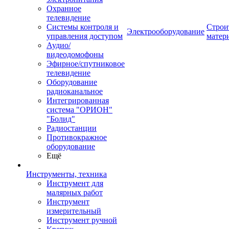
Охранное
телевидение
Системы контроля и
Строи
Электрооборудование
управления доступом
матер
Аудио/
видеодомофоны
Эфирное/спутниковое
телевидение
Оборудование
радиоканальное
Интегрированная
система "ОРИОН"
"Болид"
Радиостанции
Противокражное
оборудование
Ещё
Инструменты, техника
Инструмент для
малярных работ
Инструмент
измерительный
Инструмент ручной