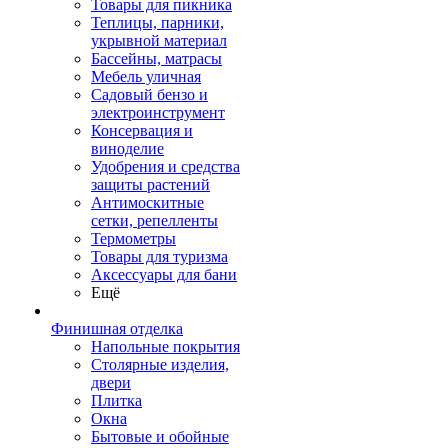
Товары для пикника
Теплицы, парники,
укрывной материал
Бассейны, матрасы
Мебель уличная
Садовый бензо и
электроинструмент
Консервация и
виноделие
Удобрения и средства
защиты растений
Антимоскитные
сетки, репелленты
Термометры
Товары для туризма
Аксессуары для бани
Ещё
Финишная отделка
Напольные покрытия
Столярные изделия,
двери
Плитка
Окна
Бытовые и обойные