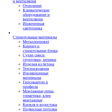
и вентиляция
Отопление
Климатические
оборудование и
вентиляция
Инженерная
сантехника
Строительные материалы
Металлопрокат
Кирпич и
строительные блоки
Сухие смеси,
грунтовки, затирки
Изделия из бетона
Теплоизоляция
Изоляционные
материалы
Гипсокартон и
профили
Монтажные пены,
герметики, клеи
монтажные
Кровля и водостоки
Подвесные потолки