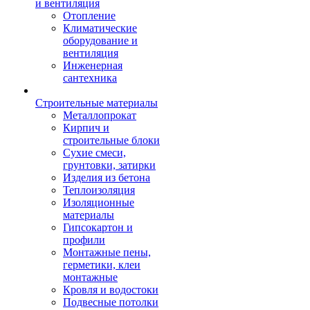
и вентиляция
Отопление
Климатические
оборудование и
вентиляция
Инженерная
сантехника
Строительные материалы
Металлопрокат
Кирпич и
строительные блоки
Сухие смеси,
грунтовки, затирки
Изделия из бетона
Теплоизоляция
Изоляционные
материалы
Гипсокартон и
профили
Монтажные пены,
герметики, клеи
монтажные
Кровля и водостоки
Подвесные потолки