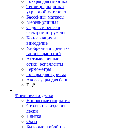
Товары для пикника
Теплицы, парники,
укрывной материал
Бассейны, матрасы
Мебель уличная
Садовый бензо и
электроинструмент
Консервация и
виноделие
Удобрения и средства
защиты растений
Антимоскитные
сетки, репелленты
Термометры
Товары для туризма
Аксессуары для бани
Ещё
Финишная отделка
Напольные покрытия
Столярные изделия,
двери
Плитка
Окна
Бытовые и обойные