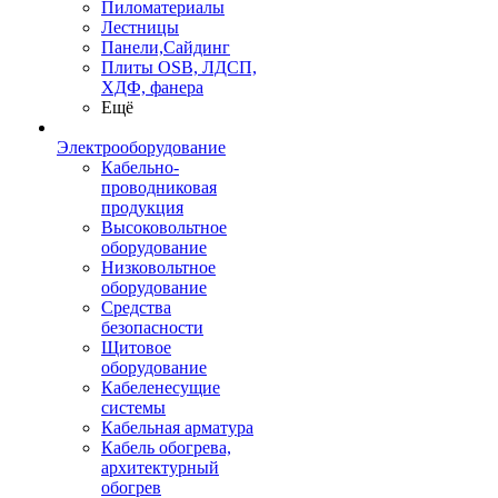
Пиломатериалы
Лестницы
Панели,Сайдинг
Плиты OSB, ЛДСП,
ХДФ, фанера
Ещё
Электрооборудование
Кабельно-
проводниковая
продукция
Высоковольтное
оборудование
Низковольтное
оборудование
Средства
безопасности
Щитовое
оборудование
Кабеленесущие
системы
Кабельная арматура
Кабель обогрева,
архитектурный
обогрев