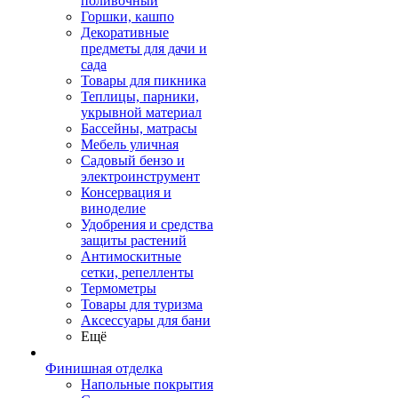
поливочный
Горшки, кашпо
Декоративные
предметы для дачи и
сада
Товары для пикника
Теплицы, парники,
укрывной материал
Бассейны, матрасы
Мебель уличная
Садовый бензо и
электроинструмент
Консервация и
виноделие
Удобрения и средства
защиты растений
Антимоскитные
сетки, репелленты
Термометры
Товары для туризма
Аксессуары для бани
Ещё
Финишная отделка
Напольные покрытия