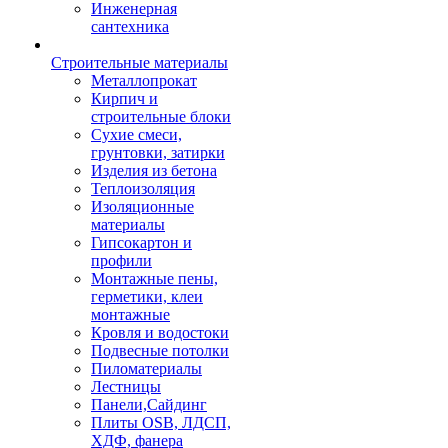
Инженерная
сантехника
Строительные материалы
Металлопрокат
Кирпич и
строительные блоки
Сухие смеси,
грунтовки, затирки
Изделия из бетона
Теплоизоляция
Изоляционные
материалы
Гипсокартон и
профили
Монтажные пены,
герметики, клеи
монтажные
Кровля и водостоки
Подвесные потолки
Пиломатериалы
Лестницы
Панели,Сайдинг
Плиты OSB, ЛДСП,
ХДФ, фанера