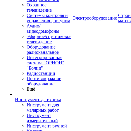
Охранное
телевидение
Системы контроля и
Строи
Электрооборудование
управления доступом
матер
Аудио/
видеодомофоны
Эфирное/спутниковое
телевидение
Оборудование
радиоканальное
Интегрированная
система "ОРИОН"
"Болид"
Радиостанции
Противокражное
оборудование
Ещё
Инструменты, техника
Инструмент для
малярных работ
Инструмент
измерительный
Инструмент ручной