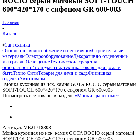
ROCIO серый матовый SOFT-TOUCH
600*420*170 с сифоном GR 600-003
Главная
-
Каталог
-
Сантехника
Отопление, водоснабжение и вентиляция
Строительные
материалы
Электрооборудование
Декоративно-отделочные
материалы
Освещение
Технические средства
безопасности
Инструменты, техника
Товары для дома и
быта
Техно Сити
Товары для дачи и сада
Финишная
отделка
Автотовары
-
Мойка кухонная из иск. камня GOTA ROCIO серый матовый
SOFT-TOUCH 600*420*170 с сифоном GR 600-003
Посмотреть все товары в разделе
«Мойки гранитные»
Артикул:
МЕ21718308
Мойка кухонная из иск. камня GOTA ROCIO серый матовый
SOFT-TOUCH 600*420*170 с сифоном GR 600-003