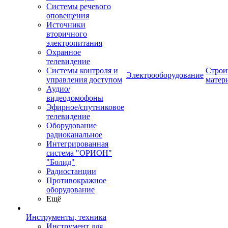
Системы речевого
оповещения
Источники
вторичного
электропитания
Охранное
телевидение
Системы контроля и
Строи
Электрооборудование
управления доступом
матер
Аудио/
видеодомофоны
Эфирное/спутниковое
телевидение
Оборудование
радиоканальное
Интегрированная
система "ОРИОН"
"Болид"
Радиостанции
Противокражное
оборудование
Ещё
Инструменты, техника
Инструмент для