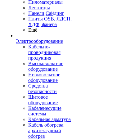
Пиломатериалы
Лестницы
Панели,Сайдинг
Плиты OSB, ЛДСП,
ХДФ, фанера
Ещё
Электрооборудование
Кабельно-
проводниковая
продукция
Высоковольтное
оборудование
Низковольтное
оборудование
Средства
безопасности
Щитовое
оборудование
Кабеленесущие
системы
Кабельная арматура
Кабель обогрева,
архитектурный
обогрев