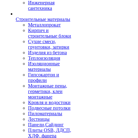
Инженерная
сантехника
Строительные материалы
Металлопрокат
Кирпич и
строительные блоки
Сухие смеси,
грунтовки, затирки
Изделия из бетона
Теплоизоляция
Изоляционные
материалы
Гипсокартон и
профили
Монтажные пены,
герметики, клеи
монтажные
Кровля и водостоки
Подвесные потолки
Пиломатериалы
Лестницы
Панели,Сайдинг
Плиты OSB, ЛДСП,
ХДФ, фанера