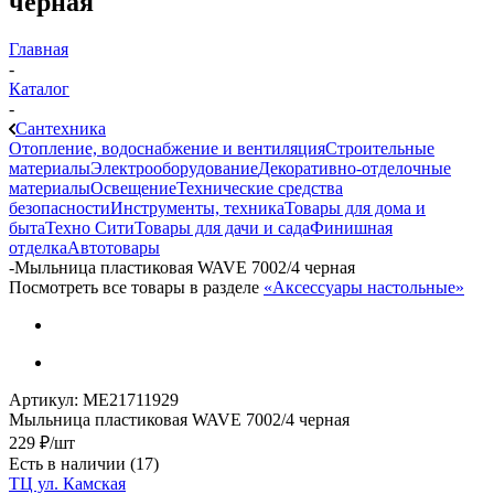
черная
Главная
-
Каталог
-
Сантехника
Отопление, водоснабжение и вентиляция
Строительные
материалы
Электрооборудование
Декоративно-отделочные
материалы
Освещение
Технические средства
безопасности
Инструменты, техника
Товары для дома и
быта
Техно Сити
Товары для дачи и сада
Финишная
отделка
Автотовары
-
Мыльница пластиковая WAVE 7002/4 черная
Посмотреть все товары в разделе
«Аксессуары настольные»
Артикул:
МЕ21711929
Мыльница пластиковая WAVE 7002/4 черная
229
₽
/шт
Есть в наличии
(17)
ТЦ ул. Камская