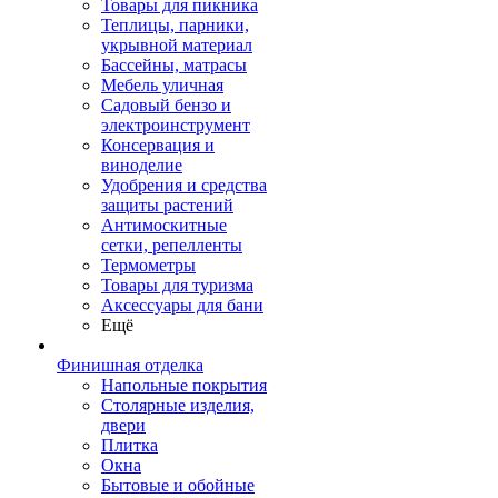
Товары для пикника
Теплицы, парники,
укрывной материал
Бассейны, матрасы
Мебель уличная
Садовый бензо и
электроинструмент
Консервация и
виноделие
Удобрения и средства
защиты растений
Антимоскитные
сетки, репелленты
Термометры
Товары для туризма
Аксессуары для бани
Ещё
Финишная отделка
Напольные покрытия
Столярные изделия,
двери
Плитка
Окна
Бытовые и обойные