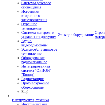
Системы речевого
оповещения
Источники
вторичного
электропитания
Охранное
телевидение
Системы контроля и
Строи
Электрооборудование
управления доступом
матер
Аудио/
видеодомофоны
Эфирное/спутниковое
телевидение
Оборудование
радиоканальное
Интегрированная
система "ОРИОН"
"Болид"
Радиостанции
Противокражное
оборудование
Ещё
Инструменты, техника
Инструмент для