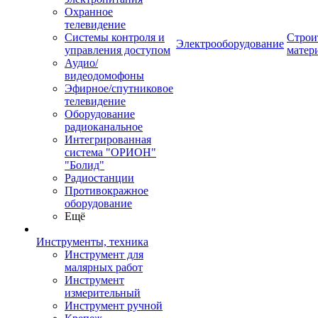
Охранное
телевидение
Системы контроля и
Строи
Электрооборудование
управления доступом
матер
Аудио/
видеодомофоны
Эфирное/спутниковое
телевидение
Оборудование
радиоканальное
Интегрированная
система "ОРИОН"
"Болид"
Радиостанции
Противокражное
оборудование
Ещё
Инструменты, техника
Инструмент для
малярных работ
Инструмент
измерительный
Инструмент ручной