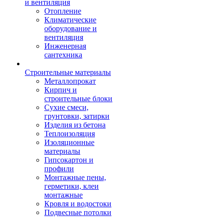
и вентиляция
Отопление
Климатические
оборудование и
вентиляция
Инженерная
сантехника
Строительные материалы
Металлопрокат
Кирпич и
строительные блоки
Сухие смеси,
грунтовки, затирки
Изделия из бетона
Теплоизоляция
Изоляционные
материалы
Гипсокартон и
профили
Монтажные пены,
герметики, клеи
монтажные
Кровля и водостоки
Подвесные потолки