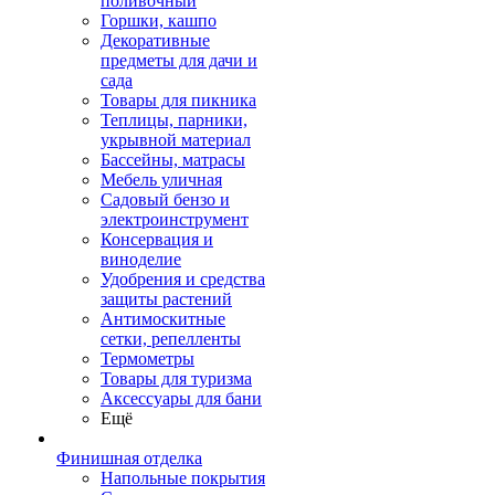
поливочный
Горшки, кашпо
Декоративные
предметы для дачи и
сада
Товары для пикника
Теплицы, парники,
укрывной материал
Бассейны, матрасы
Мебель уличная
Садовый бензо и
электроинструмент
Консервация и
виноделие
Удобрения и средства
защиты растений
Антимоскитные
сетки, репелленты
Термометры
Товары для туризма
Аксессуары для бани
Ещё
Финишная отделка
Напольные покрытия