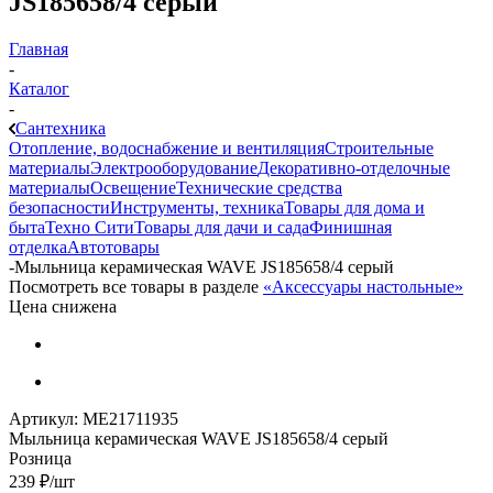
JS185658/4 серый
Главная
-
Каталог
-
Сантехника
Отопление, водоснабжение и вентиляция
Строительные
материалы
Электрооборудование
Декоративно-отделочные
материалы
Освещение
Технические средства
безопасности
Инструменты, техника
Товары для дома и
быта
Техно Сити
Товары для дачи и сада
Финишная
отделка
Автотовары
-
Мыльница керамическая WAVE JS185658/4 серый
Посмотреть все товары в разделе
«Аксессуары настольные»
Цена снижена
Артикул:
МЕ21711935
Мыльница керамическая WAVE JS185658/4 серый
Розница
239
₽
/шт