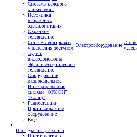
Системы речевого
оповещения
Источники
вторичного
электропитания
Охранное
телевидение
Системы контроля и
Строи
Электрооборудование
управления доступом
матер
Аудио/
видеодомофоны
Эфирное/спутниковое
телевидение
Оборудование
радиоканальное
Интегрированная
система "ОРИОН"
"Болид"
Радиостанции
Противокражное
оборудование
Ещё
Инструменты, техника
Инструмент для