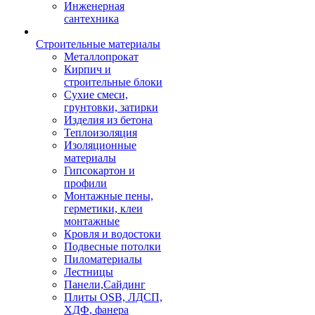
Инженерная
сантехника
Строительные материалы
Металлопрокат
Кирпич и
строительные блоки
Сухие смеси,
грунтовки, затирки
Изделия из бетона
Теплоизоляция
Изоляционные
материалы
Гипсокартон и
профили
Монтажные пены,
герметики, клеи
монтажные
Кровля и водостоки
Подвесные потолки
Пиломатериалы
Лестницы
Панели,Сайдинг
Плиты OSB, ЛДСП,
ХДФ, фанера