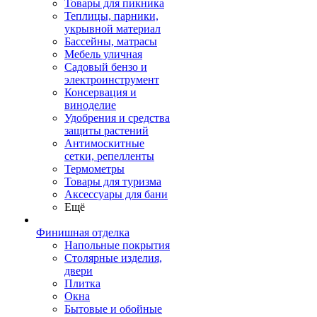
Товары для пикника
Теплицы, парники,
укрывной материал
Бассейны, матрасы
Мебель уличная
Садовый бензо и
электроинструмент
Консервация и
виноделие
Удобрения и средства
защиты растений
Антимоскитные
сетки, репелленты
Термометры
Товары для туризма
Аксессуары для бани
Ещё
Финишная отделка
Напольные покрытия
Столярные изделия,
двери
Плитка
Окна
Бытовые и обойные