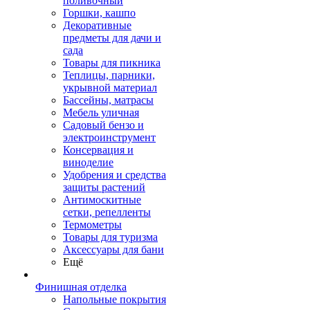
поливочный
Горшки, кашпо
Декоративные
предметы для дачи и
сада
Товары для пикника
Теплицы, парники,
укрывной материал
Бассейны, матрасы
Мебель уличная
Садовый бензо и
электроинструмент
Консервация и
виноделие
Удобрения и средства
защиты растений
Антимоскитные
сетки, репелленты
Термометры
Товары для туризма
Аксессуары для бани
Ещё
Финишная отделка
Напольные покрытия