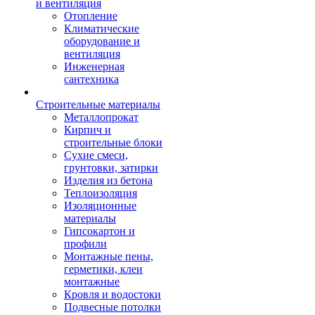
и вентиляция
Отопление
Климатические
оборудование и
вентиляция
Инженерная
сантехника
Строительные материалы
Металлопрокат
Кирпич и
строительные блоки
Сухие смеси,
грунтовки, затирки
Изделия из бетона
Теплоизоляция
Изоляционные
материалы
Гипсокартон и
профили
Монтажные пены,
герметики, клеи
монтажные
Кровля и водостоки
Подвесные потолки