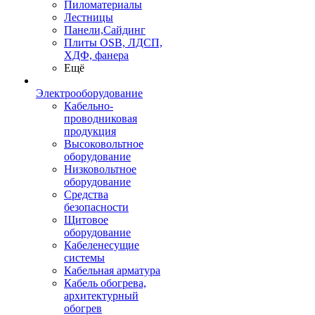
Пиломатериалы
Лестницы
Панели,Сайдинг
Плиты OSB, ЛДСП,
ХДФ, фанера
Ещё
Электрооборудование
Кабельно-
проводниковая
продукция
Высоковольтное
оборудование
Низковольтное
оборудование
Средства
безопасности
Щитовое
оборудование
Кабеленесущие
системы
Кабельная арматура
Кабель обогрева,
архитектурный
обогрев