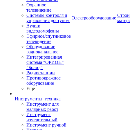
Охранное
телевидение
Системы контроля и
Строи
Электрооборудование
управления доступом
матер
Аудио/
видеодомофоны
Эфирное/спутниковое
телевидение
Оборудование
радиоканальное
Интегрированная
система "ОРИОН"
"Болид"
Радиостанции
Противокражное
оборудование
Ещё
Инструменты, техника
Инструмент для
малярных работ
Инструмент
измерительный
Инструмент ручной