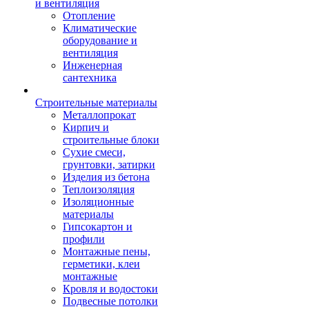
и вентиляция
Отопление
Климатические
оборудование и
вентиляция
Инженерная
сантехника
Строительные материалы
Металлопрокат
Кирпич и
строительные блоки
Сухие смеси,
грунтовки, затирки
Изделия из бетона
Теплоизоляция
Изоляционные
материалы
Гипсокартон и
профили
Монтажные пены,
герметики, клеи
монтажные
Кровля и водостоки
Подвесные потолки