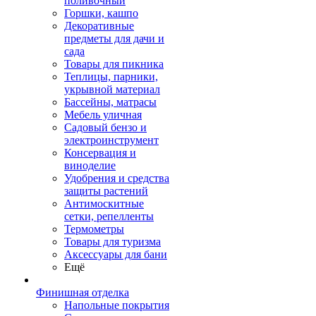
поливочный
Горшки, кашпо
Декоративные
предметы для дачи и
сада
Товары для пикника
Теплицы, парники,
укрывной материал
Бассейны, матрасы
Мебель уличная
Садовый бензо и
электроинструмент
Консервация и
виноделие
Удобрения и средства
защиты растений
Антимоскитные
сетки, репелленты
Термометры
Товары для туризма
Аксессуары для бани
Ещё
Финишная отделка
Напольные покрытия