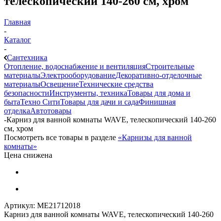
телескопический 140-260 см, хром
Главная
-
Каталог
-
Сантехника
Отопление, водоснабжение и вентиляция
Строительные
материалы
Электрооборудование
Декоративно-отделочные
материалы
Освещение
Технические средства
безопасности
Инструменты, техника
Товары для дома и
быта
Техно Сити
Товары для дачи и сада
Финишная
отделка
Автотовары
-
Карниз для ванной комнаты WAVE, телескопический 140-260
см, хром
Посмотреть все товары в разделе
«Карнизы для ванной
комнаты»
Цена снижена
Артикул:
МЕ21712018
Карниз для ванной комнаты WAVE, телескопический 140-260