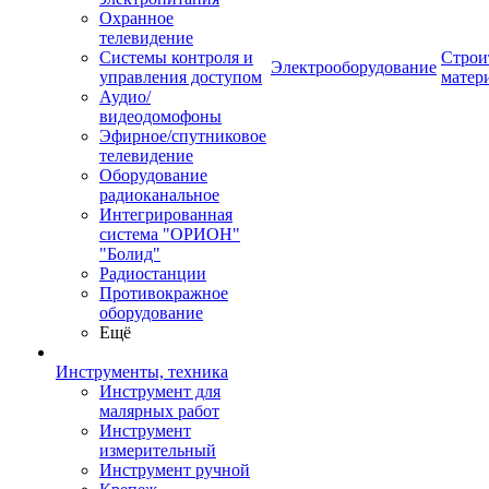
Охранное
телевидение
Системы контроля и
Строи
Электрооборудование
управления доступом
матер
Аудио/
видеодомофоны
Эфирное/спутниковое
телевидение
Оборудование
радиоканальное
Интегрированная
система "ОРИОН"
"Болид"
Радиостанции
Противокражное
оборудование
Ещё
Инструменты, техника
Инструмент для
малярных работ
Инструмент
измерительный
Инструмент ручной