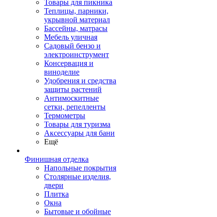
Товары для пикника
Теплицы, парники,
укрывной материал
Бассейны, матрасы
Мебель уличная
Садовый бензо и
электроинструмент
Консервация и
виноделие
Удобрения и средства
защиты растений
Антимоскитные
сетки, репелленты
Термометры
Товары для туризма
Аксессуары для бани
Ещё
Финишная отделка
Напольные покрытия
Столярные изделия,
двери
Плитка
Окна
Бытовые и обойные