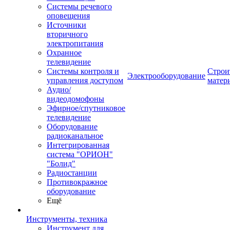
Системы речевого
оповещения
Источники
вторичного
электропитания
Охранное
телевидение
Системы контроля и
Строи
Электрооборудование
управления доступом
матер
Аудио/
видеодомофоны
Эфирное/спутниковое
телевидение
Оборудование
радиоканальное
Интегрированная
система "ОРИОН"
"Болид"
Радиостанции
Противокражное
оборудование
Ещё
Инструменты, техника
Инструмент для