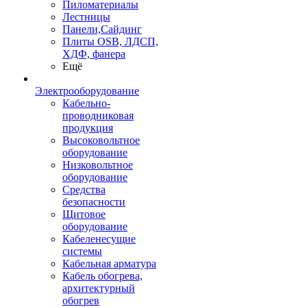
Пиломатериалы
Лестницы
Панели,Сайдинг
Плиты OSB, ЛДСП,
ХДФ, фанера
Ещё
Электрооборудование
Кабельно-
проводниковая
продукция
Высоковольтное
оборудование
Низковольтное
оборудование
Средства
безопасности
Щитовое
оборудование
Кабеленесущие
системы
Кабельная арматура
Кабель обогрева,
архитектурный
обогрев