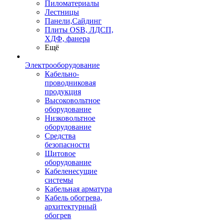
Пиломатериалы
Лестницы
Панели,Сайдинг
Плиты OSB, ЛДСП,
ХДФ, фанера
Ещё
Электрооборудование
Кабельно-
проводниковая
продукция
Высоковольтное
оборудование
Низковольтное
оборудование
Средства
безопасности
Щитовое
оборудование
Кабеленесущие
системы
Кабельная арматура
Кабель обогрева,
архитектурный
обогрев