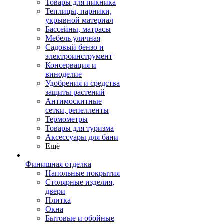
Товары для пикника
Теплицы, парники,
укрывной материал
Бассейны, матрасы
Мебель уличная
Садовый бензо и
электроинструмент
Консервация и
виноделие
Удобрения и средства
защиты растений
Антимоскитные
сетки, репелленты
Термометры
Товары для туризма
Аксессуары для бани
Ещё
Финишная отделка
Напольные покрытия
Столярные изделия,
двери
Плитка
Окна
Бытовые и обойные