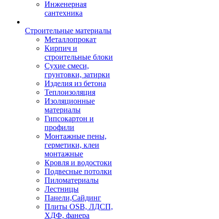
Инженерная
сантехника
Строительные материалы
Металлопрокат
Кирпич и
строительные блоки
Сухие смеси,
грунтовки, затирки
Изделия из бетона
Теплоизоляция
Изоляционные
материалы
Гипсокартон и
профили
Монтажные пены,
герметики, клеи
монтажные
Кровля и водостоки
Подвесные потолки
Пиломатериалы
Лестницы
Панели,Сайдинг
Плиты OSB, ЛДСП,
ХДФ, фанера