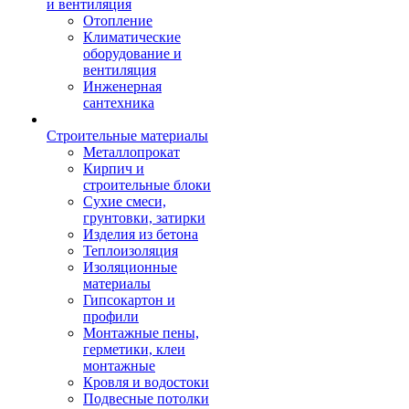
и вентиляция
Отопление
Климатические
оборудование и
вентиляция
Инженерная
сантехника
Строительные материалы
Металлопрокат
Кирпич и
строительные блоки
Сухие смеси,
грунтовки, затирки
Изделия из бетона
Теплоизоляция
Изоляционные
материалы
Гипсокартон и
профили
Монтажные пены,
герметики, клеи
монтажные
Кровля и водостоки
Подвесные потолки