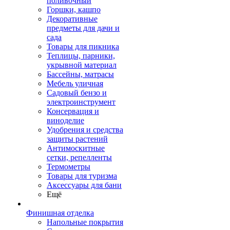
поливочный
Горшки, кашпо
Декоративные
предметы для дачи и
сада
Товары для пикника
Теплицы, парники,
укрывной материал
Бассейны, матрасы
Мебель уличная
Садовый бензо и
электроинструмент
Консервация и
виноделие
Удобрения и средства
защиты растений
Антимоскитные
сетки, репелленты
Термометры
Товары для туризма
Аксессуары для бани
Ещё
Финишная отделка
Напольные покрытия