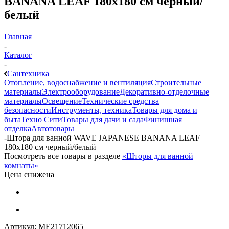
BANANA LEAF 180х180 см черный/
белый
Главная
-
Каталог
-
Сантехника
Отопление, водоснабжение и вентиляция
Строительные
материалы
Электрооборудование
Декоративно-отделочные
материалы
Освещение
Технические средства
безопасности
Инструменты, техника
Товары для дома и
быта
Техно Сити
Товары для дачи и сада
Финишная
отделка
Автотовары
-
Штора для ванной WAVE JAPANESE BANANA LEAF
180х180 см черный/белый
Посмотреть все товары в разделе
«Шторы для ванной
комнаты»
Цена снижена
Артикул:
МЕ21712065