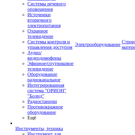
Системы речевого
оповещения
Источники
вторичного
электропитания
Охранное
телевидение
Системы контроля и
Строи
Электрооборудование
управления доступом
матер
Аудио/
видеодомофоны
Эфирное/спутниковое
телевидение
Оборудование
радиоканальное
Интегрированная
система "ОРИОН"
"Болид"
Радиостанции
Противокражное
оборудование
Ещё
Инструменты, техника
Инструмент для