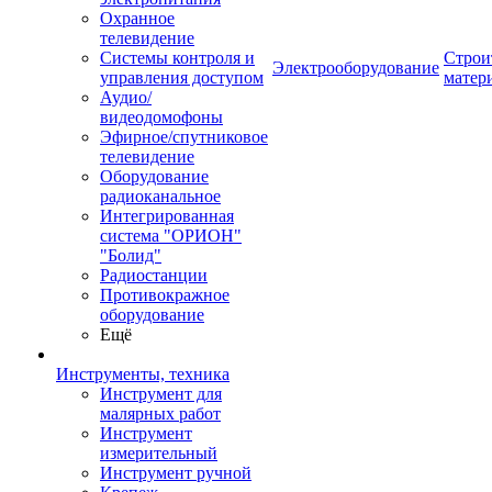
Охранное
телевидение
Системы контроля и
Строи
Электрооборудование
управления доступом
матер
Аудио/
видеодомофоны
Эфирное/спутниковое
телевидение
Оборудование
радиоканальное
Интегрированная
система "ОРИОН"
"Болид"
Радиостанции
Противокражное
оборудование
Ещё
Инструменты, техника
Инструмент для
малярных работ
Инструмент
измерительный
Инструмент ручной