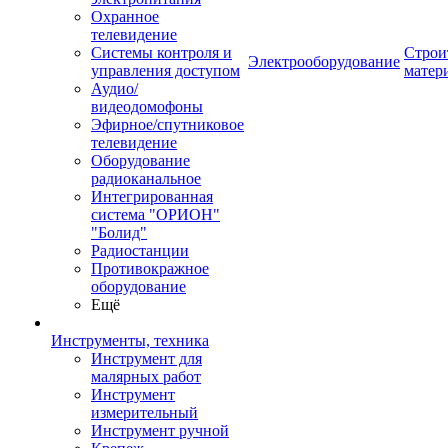
Охранное
телевидение
Системы контроля и
Строи
Электрооборудование
управления доступом
матер
Аудио/
видеодомофоны
Эфирное/спутниковое
телевидение
Оборудование
радиоканальное
Интегрированная
система "ОРИОН"
"Болид"
Радиостанции
Противокражное
оборудование
Ещё
Инструменты, техника
Инструмент для
малярных работ
Инструмент
измерительный
Инструмент ручной