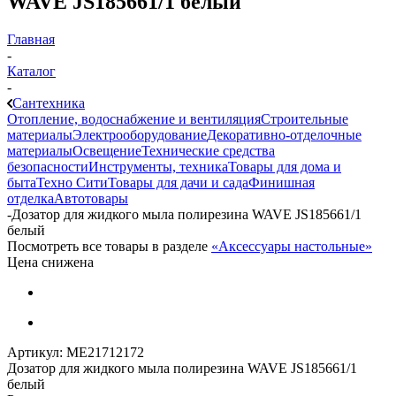
WAVE JS185661/1 белый
Главная
-
Каталог
-
Сантехника
Отопление, водоснабжение и вентиляция
Строительные
материалы
Электрооборудование
Декоративно-отделочные
материалы
Освещение
Технические средства
безопасности
Инструменты, техника
Товары для дома и
быта
Техно Сити
Товары для дачи и сада
Финишная
отделка
Автотовары
-
Дозатор для жидкого мыла полирезина WAVE JS185661/1
белый
Посмотреть все товары в разделе
«Аксессуары настольные»
Цена снижена
Артикул:
МЕ21712172
Дозатор для жидкого мыла полирезина WAVE JS185661/1
белый