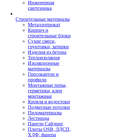
Инженерная
сантехника
Строительные материалы
Металлопрокат
Кирпич и
строительные блоки
Сухие смеси,
грунтовки, затирки
Изделия из бетона
Теплоизоляция
Изоляционные
материалы
Гипсокартон и
профили
Монтажные пены,
герметики, клеи
монтажные
Кровля и водостоки
Подвесные потолки
Пиломатериалы
Лестницы
Панели,Сайдинг
Плиты OSB, ЛДСП,
ХДФ, фанера