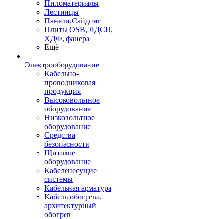
Пиломатериалы
Лестницы
Панели,Сайдинг
Плиты OSB, ЛДСП,
ХДФ, фанера
Ещё
Электрооборудование
Кабельно-
проводниковая
продукция
Высоковольтное
оборудование
Низковольтное
оборудование
Средства
безопасности
Щитовое
оборудование
Кабеленесущие
системы
Кабельная арматура
Кабель обогрева,
архитектурный
обогрев