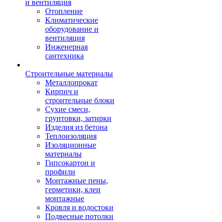
и вентиляция
Отопление
Климатические
оборудование и
вентиляция
Инженерная
сантехника
Строительные материалы
Металлопрокат
Кирпич и
строительные блоки
Сухие смеси,
грунтовки, затирки
Изделия из бетона
Теплоизоляция
Изоляционные
материалы
Гипсокартон и
профили
Монтажные пены,
герметики, клеи
монтажные
Кровля и водостоки
Подвесные потолки