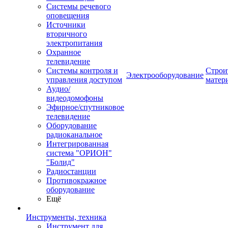
Системы речевого
оповещения
Источники
вторичного
электропитания
Охранное
телевидение
Системы контроля и
Строи
Электрооборудование
управления доступом
матер
Аудио/
видеодомофоны
Эфирное/спутниковое
телевидение
Оборудование
радиоканальное
Интегрированная
система "ОРИОН"
"Болид"
Радиостанции
Противокражное
оборудование
Ещё
Инструменты, техника
Инструмент для