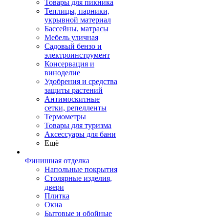
Товары для пикника
Теплицы, парники,
укрывной материал
Бассейны, матрасы
Мебель уличная
Садовый бензо и
электроинструмент
Консервация и
виноделие
Удобрения и средства
защиты растений
Антимоскитные
сетки, репелленты
Термометры
Товары для туризма
Аксессуары для бани
Ещё
Финишная отделка
Напольные покрытия
Столярные изделия,
двери
Плитка
Окна
Бытовые и обойные