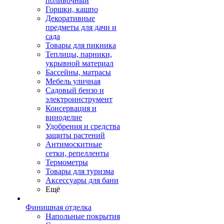
поливочный
Горшки, кашпо
Декоративные
предметы для дачи и
сада
Товары для пикника
Теплицы, парники,
укрывной материал
Бассейны, матрасы
Мебель уличная
Садовый бензо и
электроинструмент
Консервация и
виноделие
Удобрения и средства
защиты растений
Антимоскитные
сетки, репелленты
Термометры
Товары для туризма
Аксессуары для бани
Ещё
Финишная отделка
Напольные покрытия