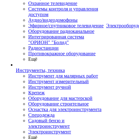
Охранное телевидение
Системы контроля и управления
доступом
Аудио/видеодомофоны
Эфирное/спутниковое телевидение
Электрооборуд
Оборудование радиоканальное
Интегрированная система
"ОРИОН" "Болид"
Радиостанции
Противокражное оборудование
Ещё
Инструменты, техника
Инструмент для малярных работ
Инструмент измерительный
Инструмент ручной
Крепеж
Оборудование для мастерской
Оборудование строительное
Оснастка для электроинструмента
Спецодежда
Садовый бензо и
электроинструмент
Электроинструмент
Ещё