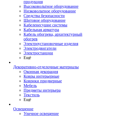
продукция
Высоковольтное оборудование
Низковольтное оборудование
Средства безопасности
Щитовое оборудование
Кабеленесущие системы
Кабельная арматура
Кабель обогрева, архитектурный
обогрев
Электроустановочные изделия
Электродвигатели
Электростанции
Ещё
Декоративно-отделочные материалы
Оконная декорация
Ковры интерьерные
Коврики придверные
Мебель
Предметы интерьера
Текстиль
Ещё
Освещение
Уличное освещение