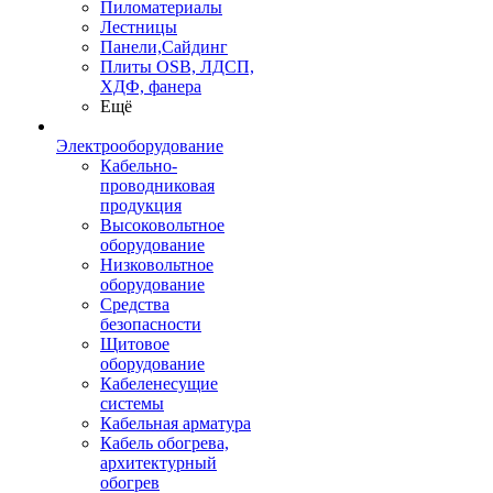
Пиломатериалы
Лестницы
Панели,Сайдинг
Плиты OSB, ЛДСП,
ХДФ, фанера
Ещё
Электрооборудование
Кабельно-
проводниковая
продукция
Высоковольтное
оборудование
Низковольтное
оборудование
Средства
безопасности
Щитовое
оборудование
Кабеленесущие
системы
Кабельная арматура
Кабель обогрева,
архитектурный
обогрев