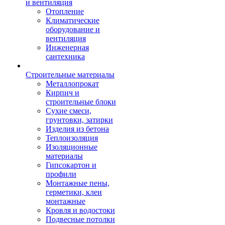
и вентиляция
Отопление
Климатические
оборудование и
вентиляция
Инженерная
сантехника
Строительные материалы
Металлопрокат
Кирпич и
строительные блоки
Сухие смеси,
грунтовки, затирки
Изделия из бетона
Теплоизоляция
Изоляционные
материалы
Гипсокартон и
профили
Монтажные пены,
герметики, клеи
монтажные
Кровля и водостоки
Подвесные потолки