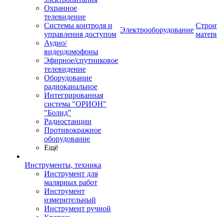
Охранное
телевидение
Системы контроля и
Строи
Электрооборудование
управления доступом
матер
Аудио/
видеодомофоны
Эфирное/спутниковое
телевидение
Оборудование
радиоканальное
Интегрированная
система "ОРИОН"
"Болид"
Радиостанции
Противокражное
оборудование
Ещё
Инструменты, техника
Инструмент для
малярных работ
Инструмент
измерительный
Инструмент ручной