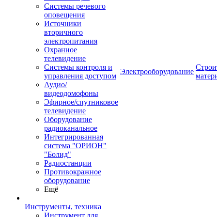
Системы речевого
оповещения
Источники
вторичного
электропитания
Охранное
телевидение
Системы контроля и
Строи
Электрооборудование
управления доступом
матер
Аудио/
видеодомофоны
Эфирное/спутниковое
телевидение
Оборудование
радиоканальное
Интегрированная
система "ОРИОН"
"Болид"
Радиостанции
Противокражное
оборудование
Ещё
Инструменты, техника
Инструмент для