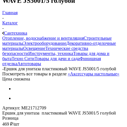
WAVE JS5001/5 голубой
Главная
-
Каталог
-
Сантехника
Отопление, водоснабжение и вентиляция
Строительные
материалы
Электрооборудование
Декоративно-отделочные
материалы
Освещение
Технические средства
безопасности
Инструменты, техника
Товары для дома и
быта
Техно Сити
Товары для дачи и сада
Финишная
отделка
Автотовары
-
Ершик для унитаза пластиковый WAVE JS5001/5 голубой
Посмотреть все товары в разделе
«Аксессуары настольные»
Цена снижена
Артикул:
МЕ21712709
Ершик для унитаза пластиковый WAVE JS5001/5 голубой
Розница
469
₽
/шт