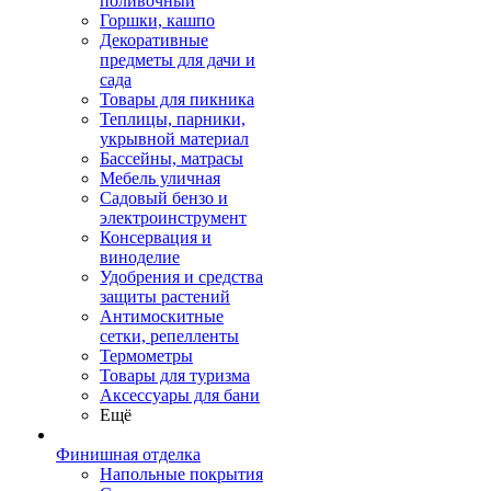
поливочный
Горшки, кашпо
Декоративные
предметы для дачи и
сада
Товары для пикника
Теплицы, парники,
укрывной материал
Бассейны, матрасы
Мебель уличная
Садовый бензо и
электроинструмент
Консервация и
виноделие
Удобрения и средства
защиты растений
Антимоскитные
сетки, репелленты
Термометры
Товары для туризма
Аксессуары для бани
Ещё
Финишная отделка
Напольные покрытия