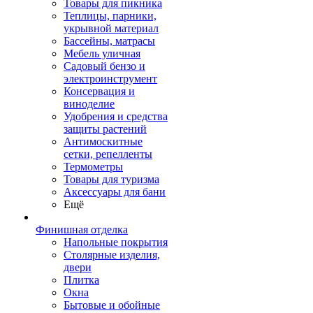
Товары для пикника
Теплицы, парники,
укрывной материал
Бассейны, матрасы
Мебель уличная
Садовый бензо и
электроинструмент
Консервация и
виноделие
Удобрения и средства
защиты растений
Антимоскитные
сетки, репелленты
Термометры
Товары для туризма
Аксессуары для бани
Ещё
Финишная отделка
Напольные покрытия
Столярные изделия,
двери
Плитка
Окна
Бытовые и обойные