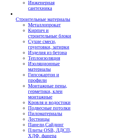
Инженерная
сантехника
Строительные материалы
Металлопрокат
Кирпич и
строительные блоки
Сухие смеси,
грунтовки, затирки
Изделия из бетона
Теплоизоляция
Изоляционные
материалы
Гипсокартон и
профили
Монтажные пены,
герметики, клеи
монтажные
Кровля и водостоки
Подвесные потолки
Пиломатериалы
Лестницы
Панели,Сайдинг
Плиты OSB, ЛДСП,
ХДФ, фанера