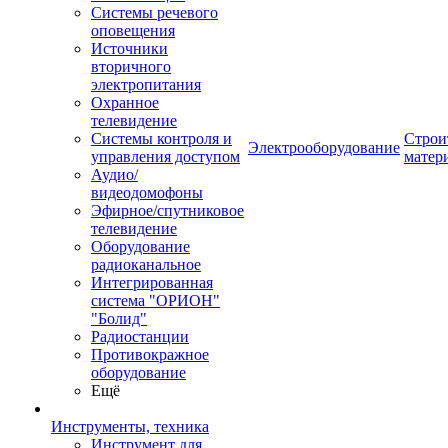
Системы речевого
оповещения
Источники
вторичного
электропитания
Охранное
телевидение
Системы контроля и
Строи
Электрооборудование
управления доступом
матер
Аудио/
видеодомофоны
Эфирное/спутниковое
телевидение
Оборудование
радиоканальное
Интегрированная
система "ОРИОН"
"Болид"
Радиостанции
Противокражное
оборудование
Ещё
Инструменты, техника
Инструмент для