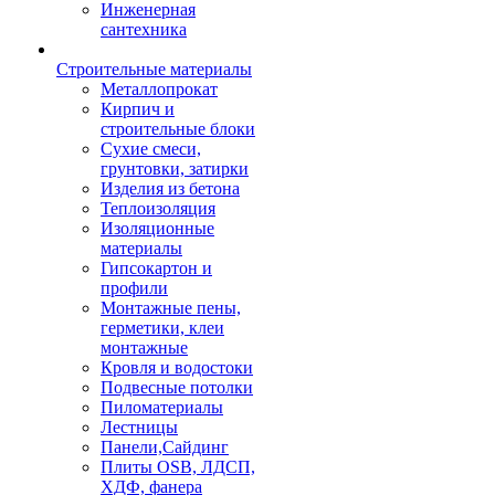
Инженерная
сантехника
Строительные материалы
Металлопрокат
Кирпич и
строительные блоки
Сухие смеси,
грунтовки, затирки
Изделия из бетона
Теплоизоляция
Изоляционные
материалы
Гипсокартон и
профили
Монтажные пены,
герметики, клеи
монтажные
Кровля и водостоки
Подвесные потолки
Пиломатериалы
Лестницы
Панели,Сайдинг
Плиты OSB, ЛДСП,
ХДФ, фанера