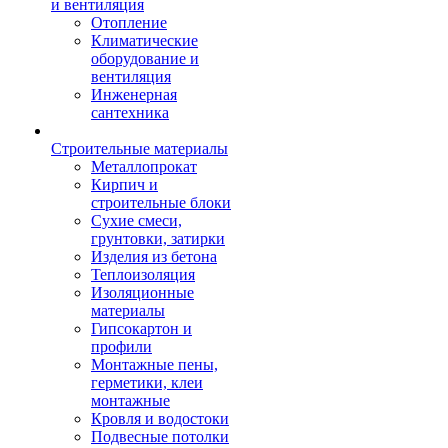
и вентиляция
Отопление
Климатические
оборудование и
вентиляция
Инженерная
сантехника
Строительные материалы
Металлопрокат
Кирпич и
строительные блоки
Сухие смеси,
грунтовки, затирки
Изделия из бетона
Теплоизоляция
Изоляционные
материалы
Гипсокартон и
профили
Монтажные пены,
герметики, клеи
монтажные
Кровля и водостоки
Подвесные потолки