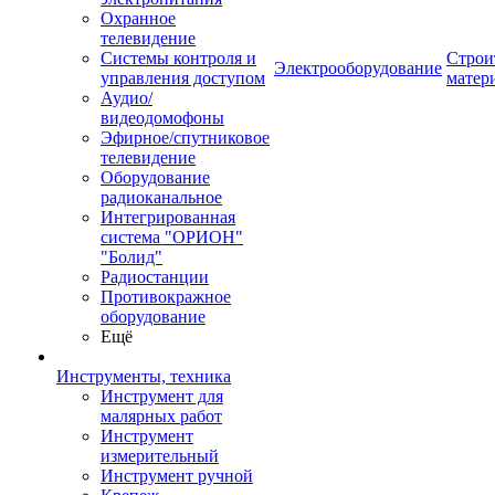
Охранное
телевидение
Системы контроля и
Строи
Электрооборудование
управления доступом
матер
Аудио/
видеодомофоны
Эфирное/спутниковое
телевидение
Оборудование
радиоканальное
Интегрированная
система "ОРИОН"
"Болид"
Радиостанции
Противокражное
оборудование
Ещё
Инструменты, техника
Инструмент для
малярных работ
Инструмент
измерительный
Инструмент ручной