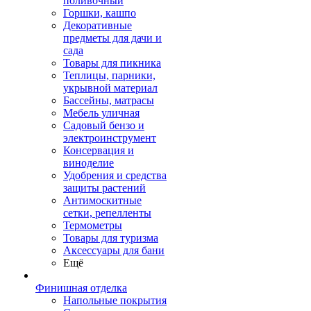
поливочный
Горшки, кашпо
Декоративные
предметы для дачи и
сада
Товары для пикника
Теплицы, парники,
укрывной материал
Бассейны, матрасы
Мебель уличная
Садовый бензо и
электроинструмент
Консервация и
виноделие
Удобрения и средства
защиты растений
Антимоскитные
сетки, репелленты
Термометры
Товары для туризма
Аксессуары для бани
Ещё
Финишная отделка
Напольные покрытия