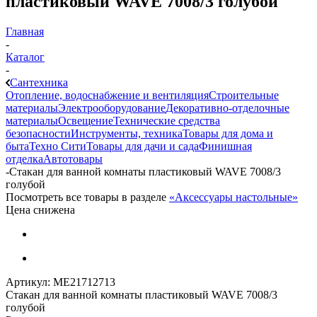
пластиковый WAVE 7008/3 голубой
Главная
-
Каталог
-
Сантехника
Отопление, водоснабжение и вентиляция
Строительные
материалы
Электрооборудование
Декоративно-отделочные
материалы
Освещение
Технические средства
безопасности
Инструменты, техника
Товары для дома и
быта
Техно Сити
Товары для дачи и сада
Финишная
отделка
Автотовары
-
Стакан для ванной комнаты пластиковый WAVE 7008/3
голубой
Посмотреть все товары в разделе
«Аксессуары настольные»
Цена снижена
Артикул:
МЕ21712713
Стакан для ванной комнаты пластиковый WAVE 7008/3
голубой