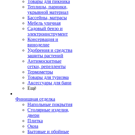
Товары для пикника
Теплицы, парники,
укрывной материал
Бассейны, матрасы
Мебель уличная
Садовый бензо и
электроинструмент
Консервация и
виноделие
Удобрения и средства
защиты растений
Антимоскитные
сетки, репелленты
Термометры
Товары для туризма
Аксессуары для бани
Ещё
Финишная отделка
Напольные покрытия
Столярные изделия,
двери
Плитка
Окна
Бытовые и обойные