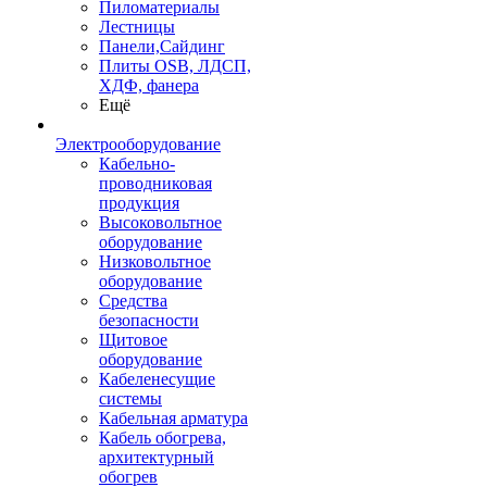
Пиломатериалы
Лестницы
Панели,Сайдинг
Плиты OSB, ЛДСП,
ХДФ, фанера
Ещё
Электрооборудование
Кабельно-
проводниковая
продукция
Высоковольтное
оборудование
Низковольтное
оборудование
Средства
безопасности
Щитовое
оборудование
Кабеленесущие
системы
Кабельная арматура
Кабель обогрева,
архитектурный
обогрев