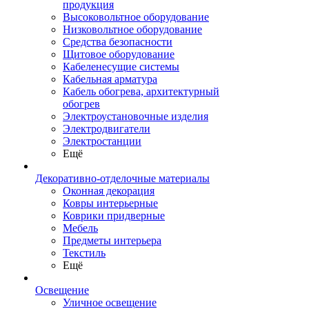
продукция
Высоковольтное оборудование
Низковольтное оборудование
Средства безопасности
Щитовое оборудование
Кабеленесущие системы
Кабельная арматура
Кабель обогрева, архитектурный
обогрев
Электроустановочные изделия
Электродвигатели
Электростанции
Ещё
Декоративно-отделочные материалы
Оконная декорация
Ковры интерьерные
Коврики придверные
Мебель
Предметы интерьера
Текстиль
Ещё
Освещение
Уличное освещение