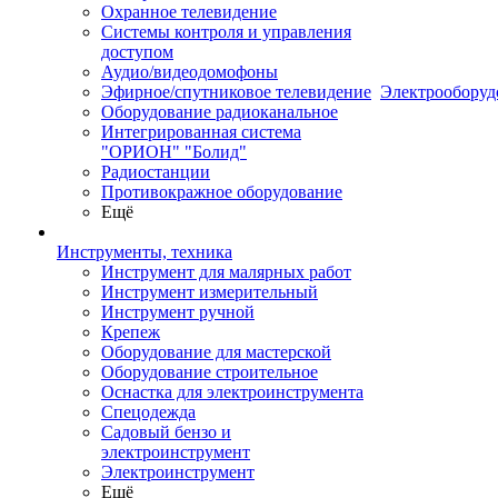
Охранное телевидение
Системы контроля и управления
доступом
Аудио/видеодомофоны
Эфирное/спутниковое телевидение
Электрооборуд
Оборудование радиоканальное
Интегрированная система
"ОРИОН" "Болид"
Радиостанции
Противокражное оборудование
Ещё
Инструменты, техника
Инструмент для малярных работ
Инструмент измерительный
Инструмент ручной
Крепеж
Оборудование для мастерской
Оборудование строительное
Оснастка для электроинструмента
Спецодежда
Садовый бензо и
электроинструмент
Электроинструмент
Ещё