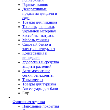
поливочный
Горшки, кашпо
Декоративные
предметы для дачи и
сада
Товары для пикника
Теплицы, парники,
укрывной материал
Бассейны, матрасы
Мебель уличная
Садовый бензо и
электроинструмент
Консервация и
виноделие
Удобрения и средства
защиты растений
Антимоскитные
сетки, репелленты
Термометры
Товары для туризма
Аксессуары для бани
Ещё
Финишная отделка
Напольные покрытия