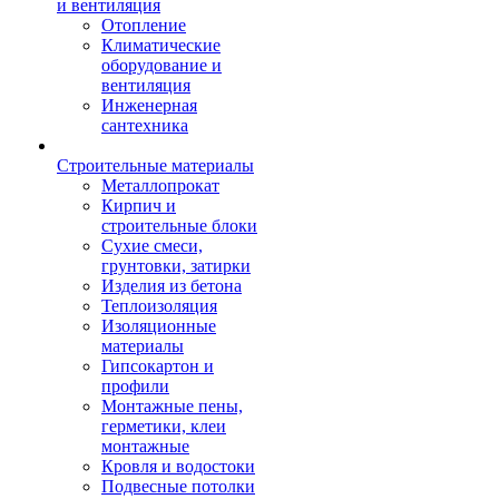
и вентиляция
Отопление
Климатические
оборудование и
вентиляция
Инженерная
сантехника
Строительные материалы
Металлопрокат
Кирпич и
строительные блоки
Сухие смеси,
грунтовки, затирки
Изделия из бетона
Теплоизоляция
Изоляционные
материалы
Гипсокартон и
профили
Монтажные пены,
герметики, клеи
монтажные
Кровля и водостоки
Подвесные потолки