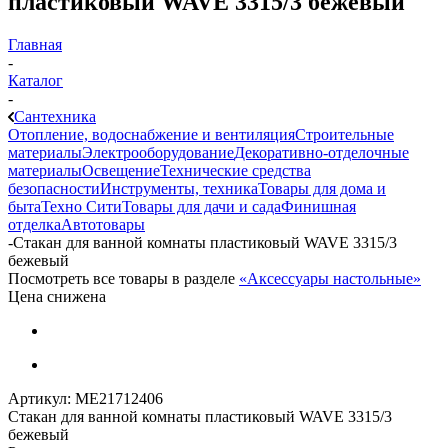
пластиковый WAVE 3315/3 бежевый
Главная
-
Каталог
-
Сантехника
Отопление, водоснабжение и вентиляция
Строительные
материалы
Электрооборудование
Декоративно-отделочные
материалы
Освещение
Технические средства
безопасности
Инструменты, техника
Товары для дома и
быта
Техно Сити
Товары для дачи и сада
Финишная
отделка
Автотовары
-
Стакан для ванной комнаты пластиковый WAVE 3315/3
бежевый
Посмотреть все товары в разделе
«Аксессуары настольные»
Цена снижена
Артикул:
МЕ21712406
Стакан для ванной комнаты пластиковый WAVE 3315/3
бежевый