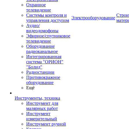
Охранное
телевидение
Системы контроля и
Строи
Электрооборудование
управления доступом
матер
Аудио/
видеодомофоны
Эфирное/спутниковое
телевидение
Оборудование
радиоканальное
Интегрированная
система "ОРИОН"
"Болид"
Радиостанции
Противокражное
оборудование
Ещё
Инструменты, техника
Инструмент для
малярных работ
Инструмент
измерительный
Инструмент ручной