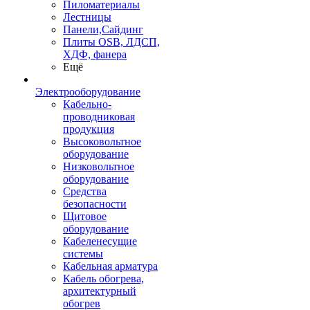
Пиломатериалы
Лестницы
Панели,Сайдинг
Плиты OSB, ЛДСП,
ХДФ, фанера
Ещё
Электрооборудование
Кабельно-
проводниковая
продукция
Высоковольтное
оборудование
Низковольтное
оборудование
Средства
безопасности
Щитовое
оборудование
Кабеленесущие
системы
Кабельная арматура
Кабель обогрева,
архитектурный
обогрев