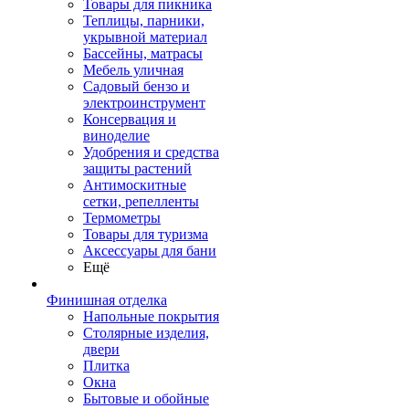
Товары для пикника
Теплицы, парники,
укрывной материал
Бассейны, матрасы
Мебель уличная
Садовый бензо и
электроинструмент
Консервация и
виноделие
Удобрения и средства
защиты растений
Антимоскитные
сетки, репелленты
Термометры
Товары для туризма
Аксессуары для бани
Ещё
Финишная отделка
Напольные покрытия
Столярные изделия,
двери
Плитка
Окна
Бытовые и обойные