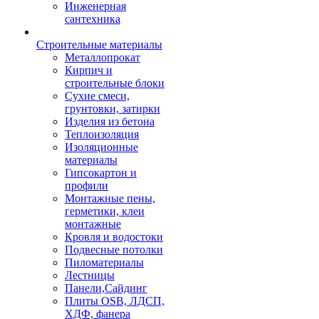
Инженерная
сантехника
Строительные материалы
Металлопрокат
Кирпич и
строительные блоки
Сухие смеси,
грунтовки, затирки
Изделия из бетона
Теплоизоляция
Изоляционные
материалы
Гипсокартон и
профили
Монтажные пены,
герметики, клеи
монтажные
Кровля и водостоки
Подвесные потолки
Пиломатериалы
Лестницы
Панели,Сайдинг
Плиты OSB, ЛДСП,
ХДФ, фанера