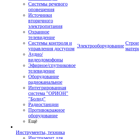
Системы речевого
оповещения
Источники
вторичного
электропитания
Охранное
телевидение
Системы контроля и
Строи
Электрооборудование
управления доступом
матер
Аудио/
видеодомофоны
Эфирное/спутниковое
телевидение
Оборудование
радиоканальное
Интегрированная
система "ОРИОН"
"Болид"
Радиостанции
Противокражное
оборудование
Ещё
Инструменты, техника
Инструмент для