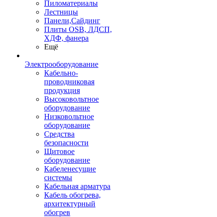
Пиломатериалы
Лестницы
Панели,Сайдинг
Плиты OSB, ЛДСП,
ХДФ, фанера
Ещё
Электрооборудование
Кабельно-
проводниковая
продукция
Высоковольтное
оборудование
Низковольтное
оборудование
Средства
безопасности
Щитовое
оборудование
Кабеленесущие
системы
Кабельная арматура
Кабель обогрева,
архитектурный
обогрев