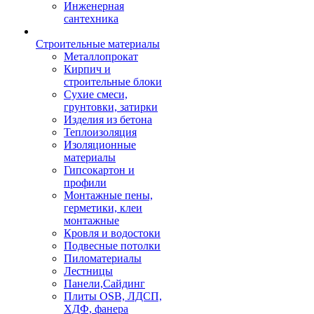
Инженерная
сантехника
Строительные материалы
Металлопрокат
Кирпич и
строительные блоки
Сухие смеси,
грунтовки, затирки
Изделия из бетона
Теплоизоляция
Изоляционные
материалы
Гипсокартон и
профили
Монтажные пены,
герметики, клеи
монтажные
Кровля и водостоки
Подвесные потолки
Пиломатериалы
Лестницы
Панели,Сайдинг
Плиты OSB, ЛДСП,
ХДФ, фанера