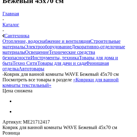
Бежевый 45х70 см
Главная
-
Каталог
-
Сантехника
Отопление, водоснабжение и вентиляция
Строительные
материалы
Электрооборудование
Декоративно-отделочные
материалы
Освещение
Технические средства
безопасности
Инструменты, техника
Товары для дома и
быта
Техно Сити
Товары для дачи и сада
Финишная
отделка
Автотовары
-
Коврик для ванной комнаты WAVE Бежевый 45х70 см
Посмотреть все товары в разделе
«Коврики для ванной
комнаты текстильный»
Цена снижена
Артикул:
МЕ21712417
Коврик для ванной комнаты WAVE Бежевый 45х70 см
Розница