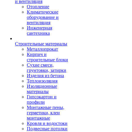
и вентиляция
Отопление
Климатические
оборудование и
вентиляция
Инженерная
сантехника
Строительные материалы
Металлопрокат
Кирпич и
строительные блоки
Сухие смеси,
грунтовки, затирки
Изделия из бетона
Теплоизоляция
Изоляционные
материалы
Гипсокартон и
профили
Монтажные пены,
герметики, клеи
монтажные
Кровля и водостоки
Подвесные потолки