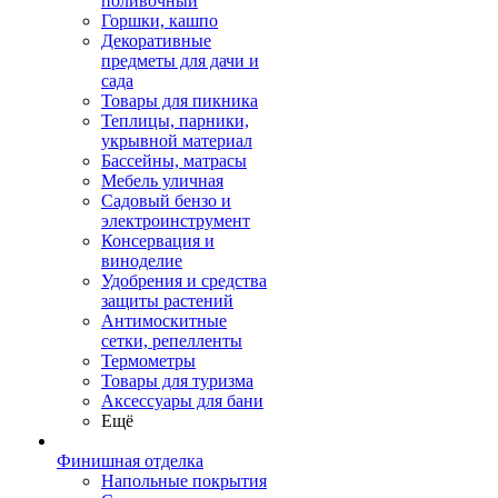
поливочный
Горшки, кашпо
Декоративные
предметы для дачи и
сада
Товары для пикника
Теплицы, парники,
укрывной материал
Бассейны, матрасы
Мебель уличная
Садовый бензо и
электроинструмент
Консервация и
виноделие
Удобрения и средства
защиты растений
Антимоскитные
сетки, репелленты
Термометры
Товары для туризма
Аксессуары для бани
Ещё
Финишная отделка
Напольные покрытия