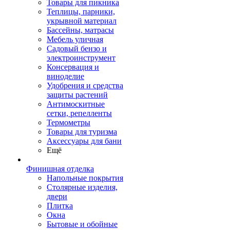
Товары для пикника
Теплицы, парники,
укрывной материал
Бассейны, матрасы
Мебель уличная
Садовый бензо и
электроинструмент
Консервация и
виноделие
Удобрения и средства
защиты растений
Антимоскитные
сетки, репелленты
Термометры
Товары для туризма
Аксессуары для бани
Ещё
Финишная отделка
Напольные покрытия
Столярные изделия,
двери
Плитка
Окна
Бытовые и обойные