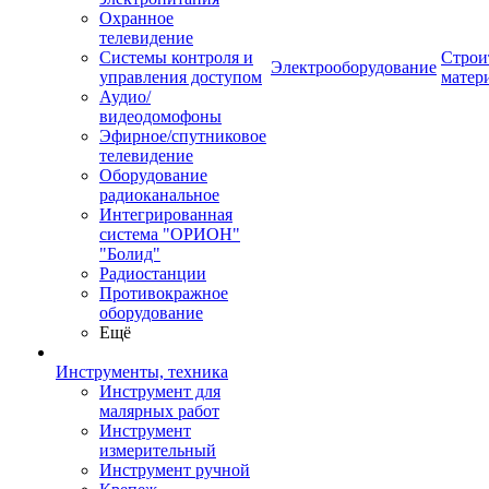
Охранное
телевидение
Системы контроля и
Строи
Электрооборудование
управления доступом
матер
Аудио/
видеодомофоны
Эфирное/спутниковое
телевидение
Оборудование
радиоканальное
Интегрированная
система "ОРИОН"
"Болид"
Радиостанции
Противокражное
оборудование
Ещё
Инструменты, техника
Инструмент для
малярных работ
Инструмент
измерительный
Инструмент ручной