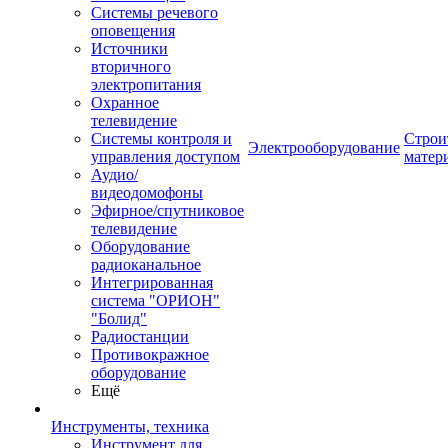
Системы речевого
оповещения
Источники
вторичного
электропитания
Охранное
телевидение
Системы контроля и
Строи
Электрооборудование
управления доступом
матер
Аудио/
видеодомофоны
Эфирное/спутниковое
телевидение
Оборудование
радиоканальное
Интегрированная
система "ОРИОН"
"Болид"
Радиостанции
Противокражное
оборудование
Ещё
Инструменты, техника
Инструмент для